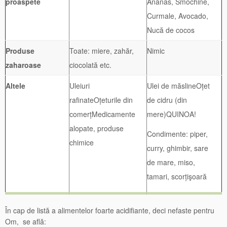
proaspete
Ananas, Smochine,
Curmale, Avocado,
Nucă de cocos
Produse
Toate: miere, zahăr,
Nimic
zaharoase
ciocolată etc.
Altele
Uleiuri
Ulei de măslineOțet
rafinateOțeturile din
de cidru (din
comerțMedicamente
mere)QUINOA!
alopate, produse
Condimente: piper,
chimice
curry, ghimbir, sare
de mare, miso,
tamari, scorțişoară
În cap de listă a alimentelor foarte acidifiante, deci nefaste pentru
Om, se află: