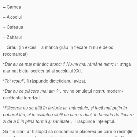
– Carnea
– Alcoolul
– Cafeaua
– Zahărul
– Grâul (în exces – a mânca grâu în fiecare zi nu e deloc
recomandat)
“
Dar eu ce mai mănânc atunci ? Nu-mi mai rămâne nimic !”,
strigă
alarmat bietul occidental al secolului XXI.
“
Tot restul”,
îi răspunde dieteticianul avizat.
“
Dar eu ce plăcere mai am ?”
, revine omulețul nostru modern-
occidental terorizat.
“
Plăcerea nu se află în farfuria ta, mâncăule, şi încă mai puțin în
paharul tău, ci în calitatea vieții pe care o duci, în bucuria de fiecare
zi de a fi în plină formă şi sănătate”,
îi răspunde înțeleptul.
Sa fim clari, ar fi stupid să condamnăm plăcerea pe care o resimțim