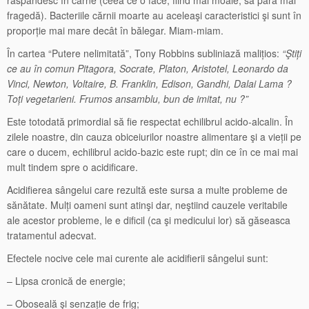
răspândesc în carne (ceea ce o face, fiind mai moale, sa pară mai
fragedă). Bacteriile cărnii moarte au aceleaşi caracteristici şi sunt în
proporție mai mare decât în bălegar. Miam-miam.
În cartea “Putere nelimitată”, Tony Robbins subliniază malițios:
“Ştiți
ce au în comun Pitagora, Socrate, Platon, Aristotel, Leonardo da
Vinci, Newton, Voltaire, B. Franklin, Edison, Gandhi, Dalai Lama ?
Toți vegetarieni. Frumos ansamblu, bun de imitat, nu ?”
Este totodată primordial să fie respectat echilibrul acido-alcalin. În
zilele noastre, din cauza obiceiurilor noastre alimentare şi a vieții pe
care o ducem, echilibrul acido-bazic este rupt; din ce în ce mai mai
mult tindem spre o acidificare.
Acidifierea sângelui care rezultă este sursa a multe probleme de
sănătate. Mulți oameni sunt atinşi dar, neştiind cauzele veritabile
ale acestor probleme, le e dificil (ca şi medicului lor) să găseasca
tratamentul adecvat.
Efectele nocive cele mai curente ale acidifierii sângelui sunt:
– Lipsa cronică de energie;
– Oboseală şi senzație de frig;