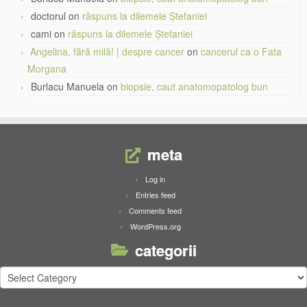
doctorul
on
răspuns la dilemele Ștefaniei
cami
on
răspuns la dilemele Ștefaniei
Angelina, fără milă! | despre cancer
on
cancerul ca o Fata
Morgana
Burlacu Manuela
on
biopsie, caut anatomopatolog bun
meta
Log in
Entries feed
Comments feed
WordPress.org
categorii
categorii