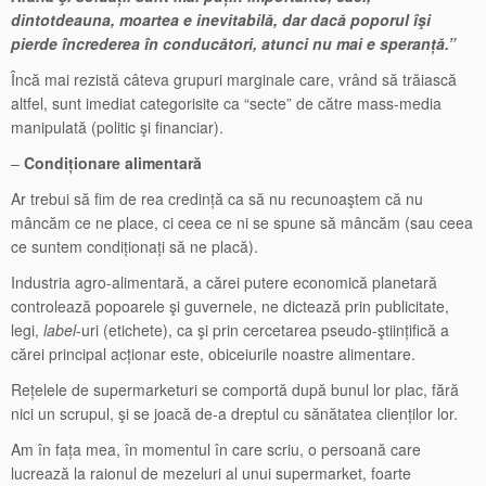
dintotdeauna, moartea e inevitabilă, dar dacă poporul îşi
pierde încrederea în conducători, atunci nu mai e speranță.”
Încă mai rezistă câteva grupuri marginale care, vrând să trăiască
altfel, sunt imediat categorisite ca “secte” de către mass-media
manipulată (politic şi financiar).
–
Condiționare alimentară
Ar trebui să fim de rea credință ca să nu recunoaştem că nu
mâncăm ce ne place, ci ceea ce ni se spune să mâncăm (sau ceea
ce suntem condiționați să ne placă).
Industria agro-alimentară, a cărei putere economică planetară
controlează popoarele şi guvernele, ne dictează prin publicitate,
legi,
label
-uri (etichete), ca şi prin cercetarea pseudo-ştiințifică a
cărei principal acționar este, obiceiurile noastre alimentare.
Rețelele de supermarketuri se comportă după bunul lor plac, fără
nici un scrupul, şi se joacă de-a dreptul cu sănătatea clienților lor.
Am în fața mea, în momentul în care scriu, o persoană care
lucrează la raionul de mezeluri al unui supermarket, foarte