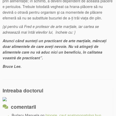
prin alimentație; în schimb, a deveni dependent de această plăcere
e periculos. Trebuie totodată vegheat ca hrana-plăcere să nu
devină o otravă pentru organism şi ca momentele de plăcere
efemeră să nu se substituie bucuriei de a-ți trăi viața din plin.
{şi pentru că Fred e profesor de arte marțiale, iar cartea se
adresează mai întâi elevilor lui, încheie cu: }
Atunci când sunteți un practicant de arte marțiale, mâncați
doar alimentele de care aveți nevoie. Nu vă atingeți de
alimentele care nu vă aduc nici un beneficiu, în calitatea
voastră de practicant”.
Bruce Lee.
Intreaba doctorul
comentarii
Burlacu Manuela
on
biopsie, caut anatomopatolog bun