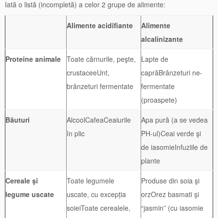
Iată o listă (incompletă) a celor 2 grupe de alimente:
Alimente acidifiante
Alimente
alcalinizante
Proteine animale
Toate cărnurile, peşte,
Lapte de
crustaceeUnt,
caprăBrânzeturi ne-
brânzeturi fermentate
fermentate
(proaspete)
Băuturi
AlcoolCafeaCeaiurile
Apa pură (a se vedea
în plic
PH-ul)Ceai verde şi
de iasomieInfuziile de
plante
Cereale şi
Toate legumele
Produse din soia şi
legume uscate
uscate, cu excepția
orzOrez basmati şi
soieiToate cerealele,
“jasmin” (cu iasomie