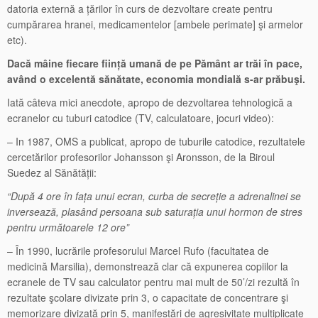
datoria externă a țărilor în curs de dezvoltare create pentru
cumpărarea hranei, medicamentelor [ambele perimate] şi armelor
etc).
Dacă mâine fiecare ființă umană de pe Pământ ar trăi în pace,
având o excelentă sănătate, economia mondială s-ar prăbuşi.
Iată câteva mici anecdote, apropo de dezvoltarea tehnologică a
ecranelor cu tuburi catodice (TV, calculatoare, jocuri video):
– In 1987, OMS a publicat, apropo de tuburile catodice, rezultatele
cercetărilor profesorilor Johansson şi Aronsson, de la Biroul
Suedez al Sănătății:
“După 4 ore în fața unui ecran, curba de secreție a adrenalinei se
inversează, plasând persoana sub saturația unui hormon de stres
pentru următoarele 12 ore”
– În 1990, lucrările profesorului Marcel Rufo (facultatea de
medicină Marsilia), demonstrează clar că expunerea copiilor la
ecranele de TV sau calculator pentru mai mult de 50’/zi rezultă în
rezultate şcolare divizate prin 3, o capacitate de concentrare şi
memorizare divizată prin 5, manifestări de agresivitate multiplicate