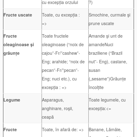
cu excepția orzului
?)
Fructe uscate
Toate, cu excepția :
Smochine, curmale şi
=>
prune uscate
Fructe
Toate fructele
Amande şi unt de
oleaginoase şi
oleaginoase (“noix de
amandeNuci
grăunțe
cajou”-Fr/”cashew”-
braziliene (“Brazil
Eng; arahide; “noix de
nut”- Eng), castane,
pecan”-Fr/”pecan”-
susan
Eng; nuci etc.), cu
(„sesame”)Grăunțe
excepția : =>
încolțite
Legume
Asparagus,
Toate legumele, cu
anghinare, roşii,
excepția:<=
ceapă
Fructe
Toate, în afară de: =>
Banane, Lămâie,