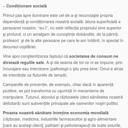
–
Condiționare socială
Primul pas spre iluminare este cel de a-şi recunoaşte propria
dependență şi condiționarea noastră socială: latura superficială a
persoanei noastre, “eu-l”, nu este reflecția propriului sine superior
şi profund, ci un amalgam de cunoştințe dobândite, de la părinți,
profesori şi de la alte persoane pe care le-am întâlnit, în special în
decursul copilăriei.
Vine apoi conştientizarea faptului că
societatea de consum ne
dictează regulile sale
. A-şi da seama de tot ce ni se impune, prin
încurajare sau interzicere (psihologii o ştiu prea bine: Omul e atras
de interdicție ca fluturele de lampă).
Campaniile de prevenție, de exemplu, chiar dacă în aparență
pozitive, se pot transforma cu uşurință în mecanisme de
manipulare. Tutunul, alcoolul şi războaiele (deci sănătatea noastră
deficitară) sunt subvențiile principale ale oamenilor noştri politici.
Proasta noastră sănătate întreține economia mondială
(războaie, medicina, industriile farmaceutice şi agro-alimentare
[care au acelaşi client], psihiatri şi psihoterapeuți de toate soiurile,