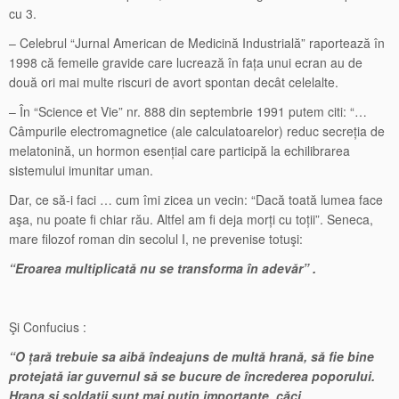
cu 3.
– Celebrul “Jurnal American de Medicină Industrială” raportează în
1998 că femeile gravide care lucrează în fața unui ecran au de
două ori mai multe riscuri de avort spontan decât celelalte.
– În “Science et Vie” nr. 888 din septembrie 1991 putem citi: “…
Câmpurile electromagnetice (ale calculatoarelor) reduc secreția de
melatonină, un hormon esențial care participă la echilibrarea
sistemului imunitar uman.
Dar, ce să-i faci … cum îmi zicea un vecin: “Dacă toată lumea face
aşa, nu poate fi chiar rău. Altfel am fi deja morți cu toții”. Seneca,
mare filozof roman din secolul I, ne prevenise totuşi:
“Eroarea multiplicată nu se transforma în adevăr” .
Şi Confucius :
“O țară trebuie sa aibă îndeajuns de multă hrană, să fie bine
protejată iar guvernul să se bucure de încrederea poporului.
Hrana şi soldații sunt mai puțin importante, căci,