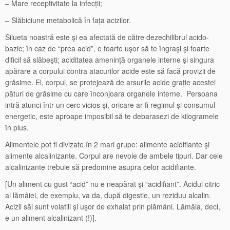
– Mare receptivitate la infecții;
– Slăbiciune metabolică în fața acizilor.
Silueta noastră este şi ea afectată de către dezechilibrul acido-
bazic; în caz de “prea acid”, e foarte uşor să te îngraşi şi foarte
dificil să slăbeşti; aciditatea amenință organele interne şi singura
apărare a corpului contra atacurilor acide este să facă provizii de
grăsime. El, corpul, se protejează de arsurile acide grație acestei
pături de grăsime cu care înconjoara organele interne. Persoana
intră atunci într-un cerc vicios şi, oricare ar fi regimul şi consumul
energetic, este aproape imposibil să te debarasezi de kilogramele
în plus.
Alimentele pot fi divizate în 2 mari grupe: alimente acidifiante şi
alimente alcalinizante. Corpul are nevoie de ambele tipuri. Dar cele
alcalinizante trebuie să predomine asupra celor acidifiante.
[Un aliment cu gust “acid” nu e neapărat şi “acidifiant”. Acidul citric
al lămâiei, de exemplu, va da, după digestie, un reziduu alcalin.
Acizii săi sunt volatili şi uşor de exhalat prin plămâni. Lămâia, deci,
e un aliment alcalinizant (!)].