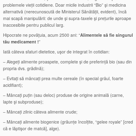
problemele vieții cotidiene. Doar micile industrii “Bio” şi medicina
alternativă (nerecunoscută de Ministerul Sănătății, evident), încă
mai scapă manipulării: de unde şi supra-taxele şi prețurile aproape
inaccesibile pentru publicul larg.
Hipocrate ne povățuia, acum 2500 ani: “
Alimentele să fie singurul
tău medicament !
”
Iată câteva sfaturi dietetice, uşor de integrat în cotidian:
– Alegeți alimente proaspete, complete şi de preferință bio (sau din
propria dvs. grădină);
– Evitați să mâncați prea multe cereale (în special grâul, foarte
acidifiant);
– Mâncați puțin (sau deloc) produse de origine animală (carne,
lapte şi subproduse);
– Mâncați zilnic câteva alimente crude;
– Mâncați alimente biogenice (grăunțe încolțite, “gelee royale” [cred
că e lăptişor de matcă], alge).