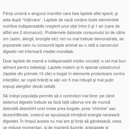
Ființa umană e singurul mamifer care bea laptele altei specii, şi
asta după “înțărcare”. Laptele de vacă conține toate elementele
nutritive indispensabile creşterii unui vițel între 0 şi 1 an (care de
altfel are 2 stomacuri). Problemele datorate consumului lui de către
om (astm, alergii, bronşite etc) nici nu mai trebuie demonstrate, iar
popoarele care nu consumă lapte animal au o rată a cancerului
digestiv net inferioară mediei mondiale.
Doar laptele de mamă e indispensabil micilor omuleți: e cel mai bun
aliment pentru bebeluşi. Laptele matern şi în special colostrumul
(laptele din primele 10 zile) e bogat în elemente protectoare contra
infecțiilor, iar copiii hrăniți la sân vor fi mai robuşti şi mai puțin
expuşi alergiilor decât ceilalți.
Să îndopi populația permite să o controlezi mai bine: pe când
sistemul digestiv trebuie sa facă față câtorva ore de muncă
datorată absorbirii unei mese prea bogate, prea “chimice” sau
dezechilibrate, creierul se epuizează trimițând energia necesară
digestiei. În timpul acesta nu mai are şi forța să gândească, ceea
ce reduce momentan, şi de manieră iluzorie, angoasele şi