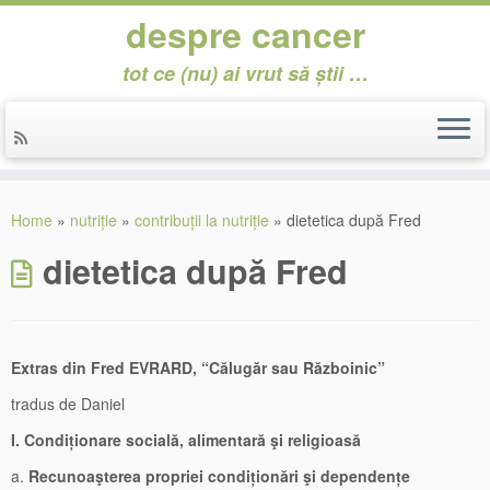
despre cancer
tot ce (nu) ai vrut să știi …
Skip
to
Home
»
nutriție
»
contribuții la nutriție
»
dietetica după Fred
content
dietetica după Fred
Extras din Fred EVRARD, “Călugăr sau Războinic”
tradus de Daniel
I.
Condiționare socială, alimentară şi religioasă
a.
Recunoaşterea propriei condiționări şi dependențe