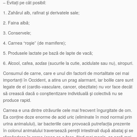
– Evitați pe cât posibil:
1. Zahărul alb, rafinat şi derivatele sale;
2. Faina albă;
3. Conservele;
4. Carnea “roşie” (de mamifere);
5. Produsele lactate pe bază de lapte de vacă;
6. Alcool, cafea,
sodas
(sucurile la cutie, acidulate sau nu), siropuri.
Consumul de carne, care e unul din factorii de mortalitate cei mai
importanți în Occident, a atins un prag alarmant, iar bolile care sunt
legate de el (cardio-vasculare, cancer, obezitate) nu vor face decât
să crească dacă o conştientizare individuală şi colectivă nu se
produce rapid.
Carnea e una dintre otrăvurile cele mai frecvent îngurgitate de om.
Ea conține doze enorme de acid uric (eliminate în mod normal prin
urina animalului), iar bacteriile care provoacă putrefacția prezente
în colonul animalului traversează pereții intestinali după abataj şi se