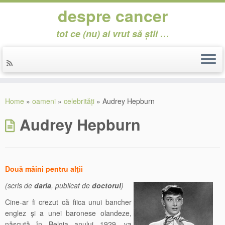
despre cancer
tot ce (nu) ai vrut să știi …
Skip
to
Home
»
oameni
»
celebrități
»
Audrey Hepburn
content
Audrey Hepburn
Două mâini pentru alţii
(scris de
daria
, publicat de
doctorul
)
Cine-ar fi crezut că fiica unui bancher
englez şi a unei baronese olandeze,
născută în Belgia anului 1929, va