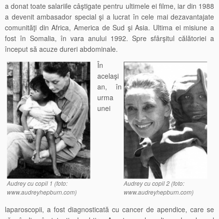
a donat toate salariile câştigate pentru ultimele ei filme, iar din 1988
a devenit ambasador special şi a lucrat în cele mai dezavantajate
comunităţi din Africa, America de Sud şi Asia. Ultima ei misiune a
fost în Somalia, în vara anului 1992. Spre sfârşitul călătoriei a
început să acuze dureri abdominale.
În
acelaşi
an, în
urma
unei
Audrey cu copil 1 (foto:
Audrey cu copil 2 (foto:
www.audreyhepburn.com)
www.audreyhepburn.com)
laparoscopii, a fost diagnosticată cu cancer de apendice, care se