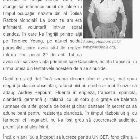
ajunge să mănânce bulbi de lalele în
timpul ocupaţiei naziste din al Doilea
Război Mondial? La doar 16 ani era
infirmieră voluntară într-un spital
olandez, în care l-a îngrijit printre alţii
pe Terence Young, pe atunci soldat
Audrey Hepburn (foto:
www.wikipedia.org)
paraşutist, care avea să-i fie regizor
într-un film, peste 22 de ani. Tot ea
avea să-i salveze viaţa prietenei sale Capucine, actriţa franceză, în
urma uneia din tentativele acesteia de a se sinucide.
Dacă nu v-aţi dat încă seama despre cine e vorba, mai spun
eleganţă clasică absolută şi atunci nici nu cred c-ar mai fi cazul să
adaug Audrey Hepburn. Fluentă în engleză, franceză, spaniolă,
olandeză, germană şi italiană, cu un corp şi o graţie de balerină
(urmase de altfel şcoala de balet şi chiar dansase în secret ca să
adune bani pentru rezistenţa olandeză, în timpul războiului) şi cu
farmecul ei inegalabil, nu i-a fost greu să cucerească audienţe,
premii şi mai ales inimi.
Încă din anii ’50 a început să lucreze pentru UNICEF, fond căruia i-