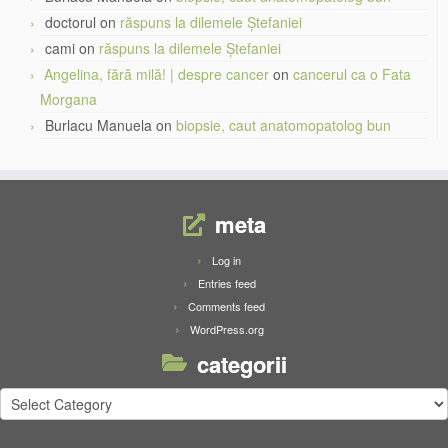
doctorul
on
răspuns la dilemele Ștefaniei
cami
on
răspuns la dilemele Ștefaniei
Angelina, fără milă! | despre cancer
on
cancerul ca o Fata
Morgana
Burlacu Manuela
on
biopsie, caut anatomopatolog bun
meta
Log in
Entries feed
Comments feed
WordPress.org
categorii
categorii