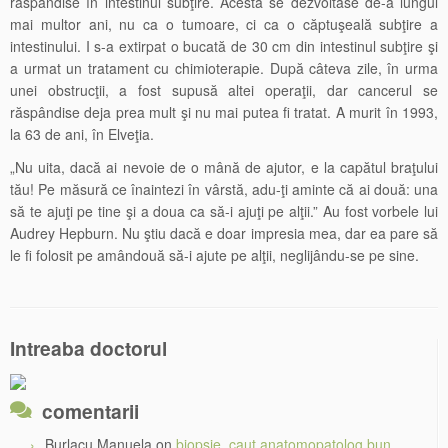
răspândise în intestinul subţire. Acesta se dezvoltase de-a lungul
mai multor ani, nu ca o tumoare, ci ca o căptuşeală subţire a
intestinului. I s-a extirpat o bucată de 30 cm din intestinul subţire şi
a urmat un tratament cu chimioterapie. După câteva zile, în urma
unei obstrucţii, a fost supusă altei operaţii, dar cancerul se
răspândise deja prea mult şi nu mai putea fi tratat. A murit în 1993,
la 63 de ani, în Elveţia.
„Nu uita, dacă ai nevoie de o mână de ajutor, e la capătul braţului
tău! Pe măsură ce înaintezi în vârstă, adu-ţi aminte că ai două: una
să te ajuţi pe tine şi a doua ca să-i ajuţi pe alţii.” Au fost vorbele lui
Audrey Hepburn. Nu ştiu dacă e doar impresia mea, dar ea pare să
le fi folosit pe amândouă să-i ajute pe alţii, neglijându-se pe sine.
Intreaba doctorul
comentarii
Burlacu Manuela
on
biopsie, caut anatomopatolog bun