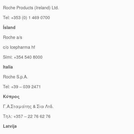
Roche Products (Ireland) Ltd.
Tel: +353 (0) 1 469 0700
Ísland
Roche a/s
c/o Icepharma hf
Sími: +354 540 8000
Italia
Roche S.p.A.
Tel: +39 – 039 2471
Kύπρος
Γ.Α.Σταμάτης & Σια Λτδ.
Τηλ: +357 – 22 76 62 76
Latvija