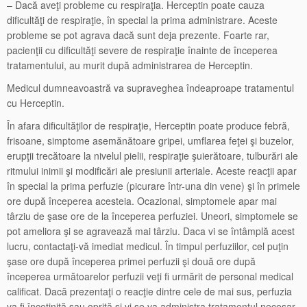
– Dacă aveţi probleme cu respiraţia. Herceptin poate cauza
dificultăţi de respiraţie, în special la prima administrare. Aceste
probleme se pot agrava dacă sunt deja prezente. Foarte rar,
pacienţii cu dificultăţi severe de respiraţie înainte de începerea
tratamentului, au murit după administrarea de Herceptin.
Medicul dumneavoastră va supraveghea îndeaproape tratamentul
cu Herceptin.
În afara dificultăţilor de respiraţie, Herceptin poate produce febră,
frisoane, simptome asemănătoare gripei, umflarea feţei şi buzelor,
erupţii trecătoare la nivelul pielii, respiraţie şuierătoare, tulburări ale
ritmului inimii şi modificări ale presiunii arteriale. Aceste reacţii apar
în special la prima perfuzie (picurare într-una din vene) şi în primele
ore după începerea acesteia. Ocazional, simptomele apar mai
târziu de şase ore de la începerea perfuziei. Uneori, simptomele se
pot ameliora şi se agravează mai târziu. Daca vi se întâmplă acest
lucru, contactaţi-vă imediat medicul. În timpul perfuziilor, cel puţin
şase ore după începerea primei perfuzii şi două ore după
începerea următoarelor perfuzii veţi fi urmărit de personal medical
calificat. Dacă prezentaţi o reacţie dintre cele de mai sus, perfuzia
va fi încetinită sau oprită şi vi se va administra tratamentul necesar