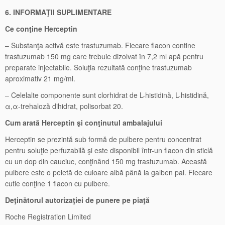
6. INFORMAŢII SUPLIMENTARE
Ce conţine Herceptin
– Substanţa activă este trastuzumab. Fiecare flacon contine
trastuzumab 150 mg care trebuie dizolvat în 7,2 ml apă pentru
preparate injectabile. Soluţia rezultată conţine trastuzumab
aproximativ 21 mg/ml.
– Celelalte componente sunt clorhidrat de L-histidină, L-histidină,
α,α-trehaloză dihidrat, polisorbat 20.
Cum arată Herceptin şi conţinutul ambalajului
Herceptin se prezintă sub formă de pulbere pentru concentrat
pentru soluţie perfuzabilă şi este disponibil într-un flacon din sticlă
cu un dop din cauciuc, conţinând 150 mg trastuzumab. Această
pulbere este o peletă de culoare albă până la galben pal. Fiecare
cutie conţine 1 flacon cu pulbere.
Deţinătorul autorizaţiei de punere pe piaţă
Roche Registration Limited