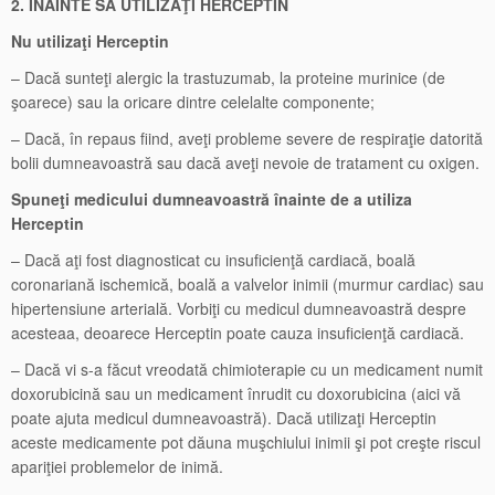
2. ÎNAINTE SĂ UTILIZAŢI HERCEPTIN
Nu utilizaţi Herceptin
– Dacă sunteţi alergic la trastuzumab, la proteine murinice (de
şoarece) sau la oricare dintre celelalte componente;
– Dacă, în repaus fiind, aveţi probleme severe de respiraţie datorită
bolii dumneavoastră sau dacă aveţi nevoie de tratament cu oxigen.
Spuneţi medicului dumneavoastră înainte de a utiliza
Herceptin
– Dacă aţi fost diagnosticat cu insuficienţă cardiacă, boală
coronariană ischemică, boală a valvelor inimii (murmur cardiac) sau
hipertensiune arterială. Vorbiţi cu medicul dumneavoastră despre
acesteaa, deoarece Herceptin poate cauza insuficienţă cardiacă.
– Dacă vi s-a făcut vreodată chimioterapie cu un medicament numit
doxorubicină sau un medicament înrudit cu doxorubicina (aici vă
poate ajuta medicul dumneavoastră). Dacă utilizaţi Herceptin
aceste medicamente pot dăuna muşchiului inimii şi pot creşte riscul
apariţiei problemelor de inimă.