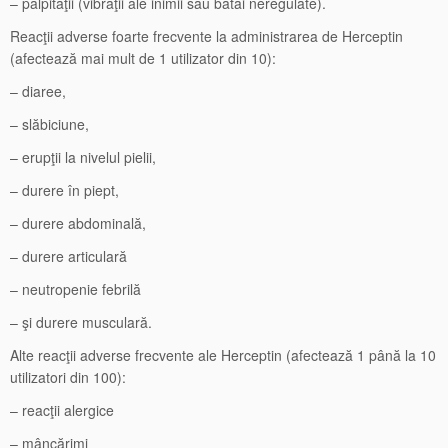
– palpitaţii (vibraţii ale inimii sau bătăi neregulate).
Reacţii adverse foarte frecvente la administrarea de Herceptin
(afectează mai mult de 1 utilizator din 10):
– diaree,
– slăbiciune,
– erupţii la nivelul pielii,
– durere în piept,
– durere abdominală,
– durere articulară
– neutropenie febrilă
– şi durere musculară.
Alte reacţii adverse frecvente ale Herceptin (afectează 1 până la 10
utilizatori din 100):
– reacţii alergice
– mâncărimi