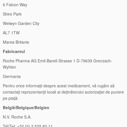
6 Falcon Way
Shire Park
Welwyn Garden City
AL7 1TW
Marea Britanie
Fabricantul
Roche Pharma AG Emil-Barell-Strasse 1 D-79639 Grenzach-
Wyhlen
Germania
Pentru orice informaţii despre acest medicament, vă rugăm să
contactaţi reprezentanţii locali ai deţinătorului autorizaţiei de punere
pe piaţă:
België/Belgique/Belgien
N.V. Roche S.A.
Tél/Tel: +32 (0) 2 525 82 11