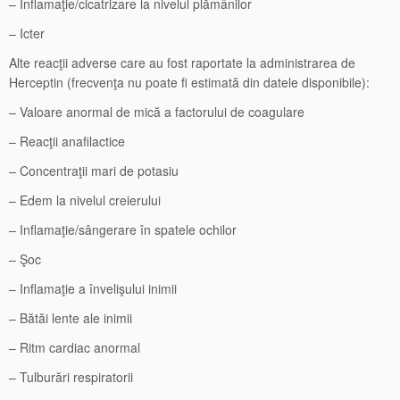
– Inflamaţie/cicatrizare la nivelul plămânilor
– Icter
Alte reacţii adverse care au fost raportate la administrarea de
Herceptin (frecvenţa nu poate fi estimată din datele disponibile):
– Valoare anormal de mică a factorului de coagulare
– Reacţii anafilactice
– Concentraţii mari de potasiu
– Edem la nivelul creierului
– Inflamaţie/sângerare în spatele ochilor
– Şoc
– Inflamaţie a învelişului inimii
– Bătăi lente ale inimii
– Ritm cardiac anormal
– Tulburări respiratorii