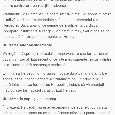
pentru contracararea reacţiilor adverse.
Tratamentul cu Herceptin vă poate afecta inima. De aceea, funcţiile
inimii vă vor fi controlate înainte şi în timpul tratamentului cu
Herceptin. Dacă apar orice semne de insuficienţă cardiacă
(pompare insuficientă a sângelui de către inimă), s-ar putea să fie
necesar să întrerupeţi tratamentul cu Herceptin.
Utilizarea altor medicamente
Vă rugăm să spuneţi medicului dumneavoastră sau farmacistului
dacă luaţi sau aţi luat recent orice alte medicamente, inclusiv dintre
cele eliberate fără prescripţie medicală.
Eliminarea Herceptin din organism poate dura până la 6 luni. De
aceea, dacă începeţi oricare alt tratament nou în primele 6 luni
după întreruperea terapiei cu Herceptin, trebuie să vă anunţaţi
medicul sau farmacistul că aţi utilizat Herceptin.
Utilizarea la copii
ş
i adolescenți
În prezent, Herceptin nu este recomandat persoanelor cu vârsta
sub 18 ani, deoarece nu există suficiente informaţii pentru această