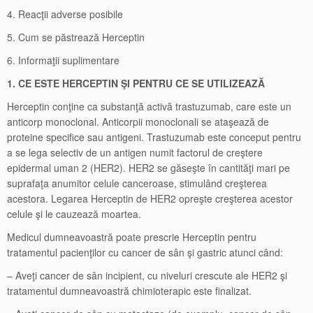
4. Reacţii adverse posibile
5. Cum se păstrează Herceptin
6. Informaţii suplimentare
1. CE ESTE HERCEPTIN ŞI PENTRU CE SE UTILIZEAZĂ
Herceptin conţine ca substanţă activă trastuzumab, care este un
anticorp monoclonal. Anticorpii monoclonali se ataşează de
proteine specifice sau antigeni. Trastuzumab este conceput pentru
a se lega selectiv de un antigen numit factorul de creştere
epidermal uman 2 (HER2). HER2 se găseşte în cantităţi mari pe
suprafaţa anumitor celule canceroase, stimulând creşterea
acestora. Legarea Herceptin de HER2 opreşte creşterea acestor
celule şi le cauzează moartea.
Medicul dumneavoastră poate prescrie Herceptin pentru
tratamentul pacienţilor cu cancer de sân şi gastric atunci când:
– Aveţi cancer de sân incipient, cu niveluri crescute ale HER2 şi
tratamentul dumneavoastră chimioterapic este finalizat.