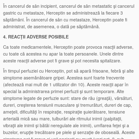
În cancerul de sân incipient, cancerul de sân metastatic şi cancerul
gastric cu metastaze, Herceptin se administrează la fiecare 3
săptămâni. În cancerul de sân cu metastaze, Herceptin poate fi
administrat, de asemenea, o dată pe săptămână.
4. REACŢII ADVERSE POSIBILE
Ca toate medicamentele, Herceptin poate provoca reacţii adverse,
cu toate că acestea nu apar la toate persoanele. Unele dintre
aceste reacţii adverse pot fi grave şi pot necesita spitalizare.
În timpul perfuziei cu Herceptin, pot să apară frisoane, febră şi alte
simptome asemănătoare gripei. Acestea sunt foarte frecvente
(afectează mai mult de 1 utilizator din 10). Aceste reacţii apar în
special la administrarea primei perfuzii şi sunt temporare. Alte
simptome legate de perfuzie sunt: stare de rău (greaţă), vărsături,
dureri, creşterea tensiunii musculare şi tremurături, dureri de cap,
ameţeli, dificultăţi în respiraţie, respiraţie şuierătoare, tensiune
arterială mică sau mare, tulburări ale ritmului inimii (palpitaţii,
vibraţii ale inimii şi bătăi neregulate ale inimii), umflarea feţei şi a
buzelor, erupţie trecătoare pe piele şi senzaţie de oboseală. Aceste