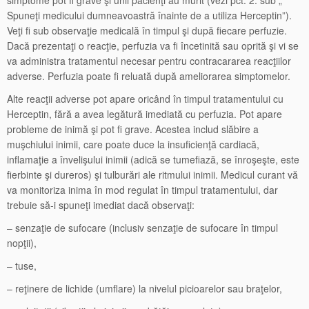
simptome pot fi grave şi unii pacienţi au murit (vezi pct. 2. sub „
Spuneţi medicului dumneavoastră înainte de a utiliza Herceptin”).
Veţi fi sub observaţie medicală în timpul şi după fiecare perfuzie.
Dacă prezentaţi o reacţie, perfuzia va fi încetinită sau oprită şi vi se
va administra tratamentul necesar pentru contracararea reacţiilor
adverse. Perfuzia poate fi reluată după ameliorarea simptomelor.
Alte reacţii adverse pot apare oricând în timpul tratamentului cu
Herceptin, fără a avea legătură imediată cu perfuzia. Pot apare
probleme de inimă şi pot fi grave. Acestea includ slăbire a
muşchiului inimii, care poate duce la insuficienţă cardiacă,
inflamaţie a învelişului inimii (adică se tumefiază, se înroşeşte, este
fierbinte şi dureros) şi tulburări ale ritmului inimii. Medicul curant vă
va monitoriza inima în mod regulat în timpul tratamentului, dar
trebuie să-i spuneţi imediat dacă observaţi:
– senzaţie de sufocare (inclusiv senzaţie de sufocare în timpul
nopţii),
– tuse,
– reţinere de lichide (umflare) la nivelul picioarelor sau braţelor,