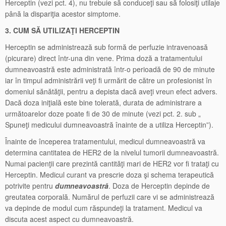
Herceptin (vezi pct. 4), nu trebuie să conduceţi sau să folosiţi utilaje
până la dispariţia acestor simptome.
3. CUM SĂ UTILIZAŢI HERCEPTIN
Herceptin se administrează sub formă de perfuzie intravenoasă
(picurare) direct într-una din vene. Prima doză a tratamentului
dumneavoastră este administrată într-o perioadă de 90 de minute
iar în timpul administrării veţi fi urmărit de către un profesionist în
domeniul sănătăţii, pentru a depista dacă aveţi vreun efect advers.
Dacă doza iniţială este bine tolerată, durata de administrare a
următoarelor doze poate fi de 30 de minute (vezi pct. 2. sub „
Spuneţi medicului dumneavoastră înainte de a utiliza Herceptin”).
Înainte de începerea tratamentului, medicul dumneavoastră va
determina cantitatea de HER2 de la nivelul tumorii dumneavoastră.
Numai pacienţii care prezintă cantităţi mari de HER2 vor fi trataţi cu
Herceptin. Medicul curant va prescrie doza şi schema terapeutică
potrivite pentru
dumneavoastră
. Doza de Herceptin depinde de
greutatea corporală. Numărul de perfuzii care vi se administrează
va depinde de modul cum răspundeţi la tratament. Medicul va
discuta acest aspect cu dumneavoastră.