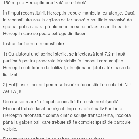
150 mg de Herceptin precizată pe etichetă.
În timpul reconstituirii, Herceptin trebuie manipulat cu atenţie. Dacă
la reconstituire sau la agitare se formează o cantitate excesivă de
spumă, pot să apară probleme în ceea ce priveşte cantitatea de
Herceptin care se poate extrage din flacon.
Instrucţiuni pentru reconstituire:
1) Cu ajutorul unei seringi sterile, se injectează lent 7,2 ml apă
purificată pentru preparate injectabile în flaconul care conţine
Herceptin sub formă de liofilizat, direcţionând jetul către masa de
liofilizat.
2) Rotiţi uşor flaconul pentru a favoriza reconstituirea soluţiei. NU
AGITAŢI!
Uşoara spumare în timpul reconstituirii nu este neobişnuită.
Flaconul trebuie lăsat nemişcat timp de aproximativ 5 minute.
Herceptin reconstituit constă dintr-o soluţie transparentă, incoloră
până la galben pal, care trebuie să fie complet lipsită de particule
vizibile.