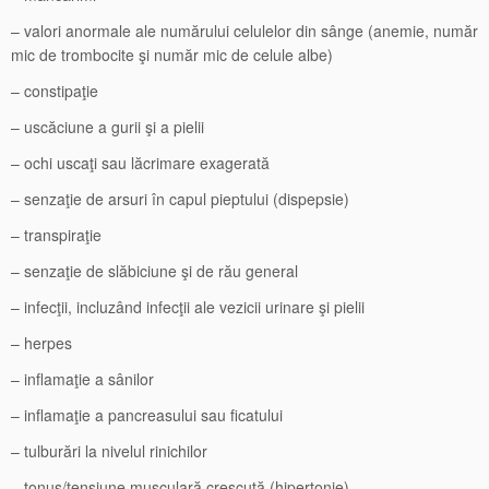
– valori anormale ale numărului celulelor din sânge (anemie, număr
mic de trombocite şi număr mic de celule albe)
– constipaţie
– uscăciune a gurii şi a pielii
– ochi uscaţi sau lăcrimare exagerată
– senzaţie de arsuri în capul pieptului (dispepsie)
– transpiraţie
– senzaţie de slăbiciune şi de rău general
– infecţii, incluzând infecţii ale vezicii urinare şi pielii
– herpes
– inflamaţie a sânilor
– inflamaţie a pancreasului sau ficatului
– tulburări la nivelul rinichilor
– tonus/tensiune musculară crescută (hipertonie)