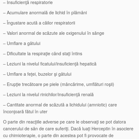
– Insuficienţă respiratorie
– Acumulare anormală de lichid în plămâni
– Îngustare acută a căilor respiratorii
– Valori anormal de scăzute ale oxigenului în sânge
– Umflare a gâtului
– Dificultate la respiraţie când staţi întins
– Leziuni la nivelul ficatului/insuficienţă hepatică
– Umflare a feţei, buzelor şi gâtului
– Erupţie trecătoare pe piele (mâncărime, umflături roşii)
– Leziuni la nivelul rinichilor/insuficienţă renală
– Cantitate anormal de scăzută a lichidului (amniotic) care
înconjoară fătul în uter
O parte din reacţiile adverse pe care le observaţi se pot datora
cancerului de sân de care suferiţi. Dacă luaţi Herceptin în asociere
cu chimioterapie, o parte din acestea pot fi provocate de