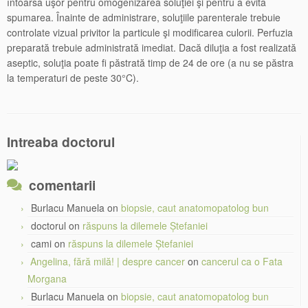
întoarsă uşor pentru omogenizarea soluţiei şi pentru a evita
spumarea. Înainte de administrare, soluţiile parenterale trebuie
controlate vizual privitor la particule şi modificarea culorii. Perfuzia
preparată trebuie administrată imediat. Dacă diluţia a fost realizată
aseptic, soluţia poate fi păstrată timp de 24 de ore (a nu se păstra
la temperaturi de peste 30°C).
Intreaba doctorul
comentarii
Burlacu Manuela
on
biopsie, caut anatomopatolog bun
doctorul
on
răspuns la dilemele Ștefaniei
cami
on
răspuns la dilemele Ștefaniei
Angelina, fără milă! | despre cancer
on
cancerul ca o Fata
Morgana
Burlacu Manuela
on
biopsie, caut anatomopatolog bun