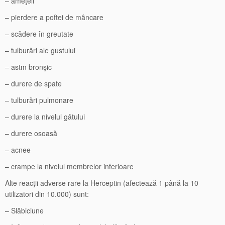
– ameţeli
– pierdere a poftei de mâncare
– scădere în greutate
– tulburări ale gustului
– astm bronşic
– durere de spate
– tulburări pulmonare
– durere la nivelul gâtului
– durere osoasă
– acnee
– crampe la nivelul membrelor inferioare
Alte reacţii adverse rare la Herceptin (afectează 1 până la 10
utilizatori din 10.000) sunt:
– Slăbiciune