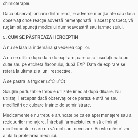
chimioterapie.
Dacă observaţi oricare dintre reacţiile adverse menţionate sau dacă
observaţi orice reacţie adversă nemenţionatǎ în acest prospect, vă
rugăm să spuneţi medicului dumneavoastră sau farmacistului.
5. CUM SE PĂSTREAZĂ HERCEPTIN
A nu se lăsa la îndemâna şi vederea copiilor.
A nu se utiliza după data de expirare, care este inscripţionată pe
cutie sau pe eticheta flaconului, după EXP. Data de expirare se
referă la ultima zi a lunii respective.
o
o
A se păstra la frigider (2
C-8
C)
Soluţiile perfuzabile trebuie utilizate imediat după diluare. Nu
utilizaţi Herceptin dacă observaţi orice particule străine sau
modificări de culoare înainte de administrare.
Medicamentele nu trebuie aruncate pe calea apei menajere sau a
reziduurilor menajere. Întrebaţi farmacistul cum să eliminaţi
medicamentele care nu vă mai sunt necesare. Aceste măsuri vor
ajuta la protejarea mediului.