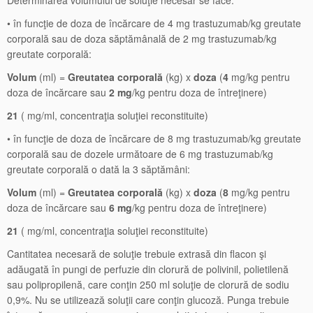
Determinarea volumului de soluţie necesar se face:
• în funcţie de doza de încărcare de 4 mg trastuzumab/kg greutate
corporală sau de doza săptămânală de 2 mg trastuzumab/kg
greutate corporală:
Volum
(ml) =
Greutatea corporală
(kg) x
doza
(
4
mg/kg pentru
doza de încărcare sau
2 mg
/kg pentru doza de întreţinere)
21
( mg/ml, concentraţia soluţiei reconstituite)
• în funcţie de doza de încărcare de 8 mg trastuzumab/kg greutate
corporală sau de dozele următoare de 6 mg trastuzumab/kg
greutate corporală o dată la 3 săptămâni:
Volum
(ml) =
Greutatea corporală
(kg) x
doza
(
8
mg/kg pentru
doza de încărcare sau
6 mg
/kg pentru doza de întreţinere)
21
( mg/ml, concentraţia soluţiei reconstituite)
Cantitatea necesară de soluţie trebuie extrasă din flacon şi
adăugată în pungi de perfuzie din clorură de polivinil, polietilenă
sau polipropilenă, care conţin 250 ml soluţie de clorură de sodiu
0,9%. Nu se utilizează soluţii care conţin glucoză. Punga trebuie