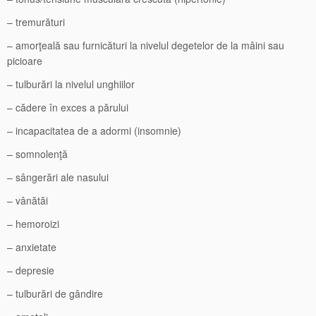
– tremurături
– amorţeală sau furnicături la nivelul degetelor de la mâini sau
picioare
– tulburări la nivelul unghiilor
– cădere în exces a părului
– incapacitatea de a adormi (insomnie)
– somnolenţă
– sângerări ale nasului
– vânătăi
– hemoroizi
– anxietate
– depresie
– tulburări de gândire