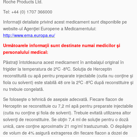
Roche Products Ltd.
Tel: +44 (0) 1707 366000
Informaţii detaliate privind acest medicament sunt disponibile pe
website-ul Agenţiei Europene a Medicamentului:
http://www.ema.europa.eu/
Următoarele informaţii sunt destinate numai medicilor şi
personalului medical:
Păstraţi întotdeauna acest medicament în ambalajul original în
frigider la temperatura de 2ºC -8ºC. Soluţia de Herceptin
reconstituită cu apă pentru preparate injectabile (cutia nu conţine şi
fiola cu solvent) este stabilă 48 ore la 2ºC -8ºC după reconstituire şi
nu trebuie congelată.
Se foloseşte o tehnică de asepsie adecvată. Fiecare flacon de
Herceptin se reconstituie cu 7,2 ml apă pentru preparate injectabile
(cutia nu conţine şi fiola de solvent). Trebuie evitată utilizarea altor
solvenţi de reconstituire. Se obţin 7,4 ml de soluţie pentru o doză
unică, care conţine aproximativ 21 mg/ml trastuzumab. O depăşire
de volum de 4% asigură extragerea din fiecare flacon a dozei de