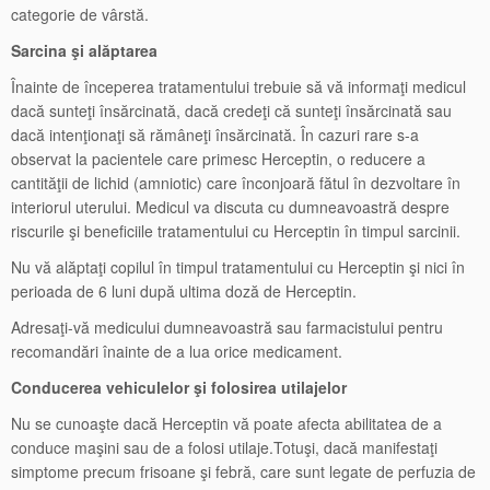
categorie de vârstă.
Sarcina şi alăptarea
Înainte de începerea tratamentului trebuie să vă informaţi medicul
dacă sunteţi însărcinată, dacă credeţi că sunteţi însărcinată sau
dacă intenţionaţi să rămâneţi însărcinată. În cazuri rare s-a
observat la pacientele care primesc Herceptin, o reducere a
cantităţii de lichid (amniotic) care înconjoară fătul în dezvoltare în
interiorul uterului. Medicul va discuta cu dumneavoastră despre
riscurile şi beneficiile tratamentului cu Herceptin în timpul sarcinii.
Nu vă alăptaţi copilul în timpul tratamentului cu Herceptin şi nici în
perioada de 6 luni după ultima doză de Herceptin.
Adresaţi-vă medicului dumneavoastră sau farmacistului pentru
recomandări înainte de a lua orice medicament.
Conducerea vehiculelor şi folosirea utilajelor
Nu se cunoaşte dacă Herceptin vă poate afecta abilitatea de a
conduce maşini sau de a folosi utilaje.Totuşi, dacă manifestaţi
simptome precum frisoane şi febră, care sunt legate de perfuzia de