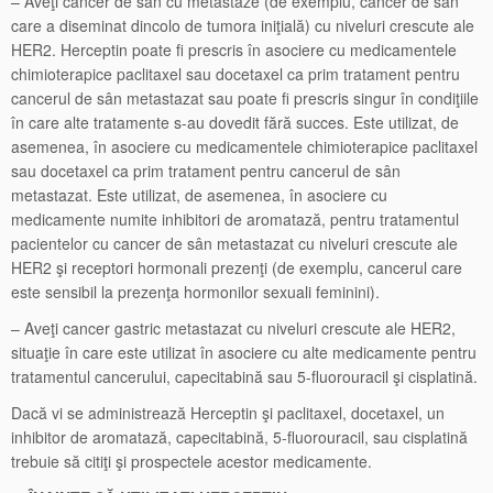
– Aveţi cancer de sân cu metastaze (de exemplu, cancer de sân
care a diseminat dincolo de tumora iniţială) cu niveluri crescute ale
HER2. Herceptin poate fi prescris în asociere cu medicamentele
chimioterapice paclitaxel sau docetaxel ca prim tratament pentru
cancerul de sân metastazat sau poate fi prescris singur în condiţiile
în care alte tratamente s-au dovedit fără succes. Este utilizat, de
asemenea, în asociere cu medicamentele chimioterapice paclitaxel
sau docetaxel ca prim tratament pentru cancerul de sân
metastazat. Este utilizat, de asemenea, în asociere cu
medicamente numite inhibitori de aromatază, pentru tratamentul
pacientelor cu cancer de sân metastazat cu niveluri crescute ale
HER2 şi receptori hormonali prezenţi (de exemplu, cancerul care
este sensibil la prezenţa hormonilor sexuali feminini).
– Aveţi cancer gastric metastazat cu niveluri crescute ale HER2,
situaţie în care este utilizat în asociere cu alte medicamente pentru
tratamentul cancerului, capecitabină sau 5-fluorouracil şi cisplatină.
Dacă vi se administrează Herceptin şi paclitaxel, docetaxel, un
inhibitor de aromatază, capecitabină, 5-fluorouracil, sau cisplatină
trebuie să citiţi şi prospectele acestor medicamente.