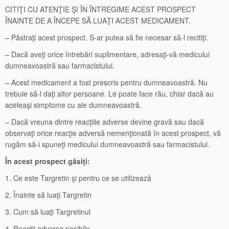
CITIŢI CU ATENŢIE ŞI ÎN ÎNTREGIME ACEST PROSPECT
ÎNAINTE DE A ÎNCEPE SĂ LUAŢI ACEST MEDICAMENT.
– Păstraţi acest prospect. S-ar putea să fie necesar să-l recitiţi.
– Dacă aveţi orice întrebări suplimentare, adresaţi-vă medicului
dumneavoastră sau farmacistului.
– Acest medicament a fost prescris pentru dumneavoastră. Nu
trebuie să-l daţi altor persoane. Le poate face rău, chiar dacă au
aceleaşi simptome cu ale dumneavoastră.
– Dacă vreuna dintre reacţiile adverse devine gravă sau dacă
observaţi orice reacţie adversă nemenţionată în acest prospect, vă
rugăm să-i spuneţi medicului dumneavoastră sau farmacistului.
În acest prospect găsiţi:
1. Ce este Targretin şi pentru ce se utilizează
2. Înainte să luaţi Targretin
3. Cum să luaţi Targretinul
4. Reacţii adverse posibile