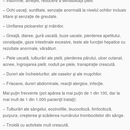
– Insomnie, ameţeli, reducere a sensibilităţii pielii.
– Ochi uscaţi, surditate, senzaţie anormală la nivelul ochilor inclusiv
iritare şi senzaţie de greutate.
– Umflarea picioarelor şi mâinilor.
– Greaţă, diaree, gură uscată, buze uscate, pierderea apetitului,
constipaţie, gaze intestinale excesive, teste ale funcţiei hepatice cu
rezultate anormale, vărsături.
– Piele uscată, tulburări ale pielii, pierderea părului, ulcer cutanat,
acnee, îngroşarea pielii, noduli pe piele, transpiraţie crescută.
– Dureri ale încheieturilor, ale oaselor şi ale muşchilor.
– Frisoane, dureri abdominale, reacţii alergice, infecţie.
Mai puţin frecvente (pot apărea la mai puţin de 1 din 100, dar la
mai mult de 1 din 1.000 pacienţii trataţi):
– Tulburări ale sângelui, eozinofilie, leucocitoză, limfocitoză,
purpura, creşterea şi scăderea numărului trombocitelor din sânge.
– Tiroidă cu activitate mult crescută.