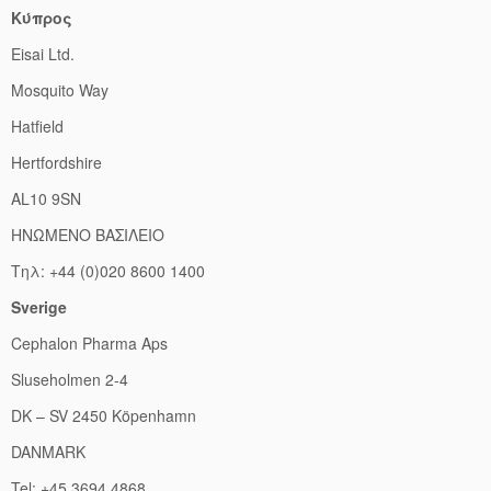
Κύπρος
Eisai Ltd.
Mosquito Way
Hatfield
Hertfordshire
AL10 9SN
ΗΝΩΜΕΝΟ ΒΑΣIΛΕIΟ
Τηλ: +44 (0)020 8600 1400
Sverige
Cephalon Pharma Aps
Sluseholmen 2-4
DK – SV 2450 Köpenhamn
DANMARK
Tel: +45 3694 4868