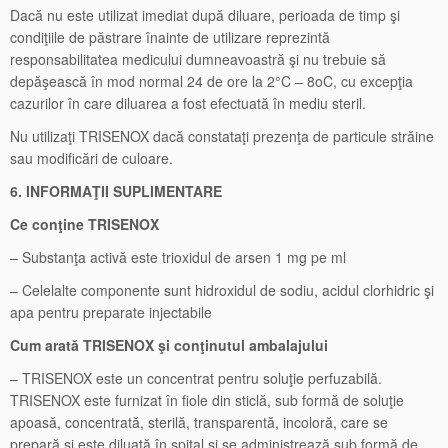
Dacă nu este utilizat imediat după diluare, perioada de timp şi
condiţiile de păstrare înainte de utilizare reprezintă
responsabilitatea medicului dumneavoastră şi nu trebuie să
depăşească în mod normal 24 de ore la 2°C – 8οC, cu excepţia
cazurilor în care diluarea a fost efectuată în mediu steril.
Nu utilizaţi TRISENOX dacă constataţi prezenţa de particule străine
sau modificări de culoare.
6. INFORMAŢII SUPLIMENTARE
Ce conţine TRISENOX
– Substanţa activă este trioxidul de arsen 1 mg pe ml
– Celelalte componente sunt hidroxidul de sodiu, acidul clorhidric şi
apa pentru preparate injectabile
Cum arată TRISENOX şi conţinutul ambalajului
– TRISENOX este un concentrat pentru soluţie perfuzabilă.
TRISENOX este furnizat în fiole din sticlă, sub formă de soluţie
apoasă, concentrată, sterilă, transparentă, incoloră, care se
prepară şi este diluată în spital şi se administrează sub formă de