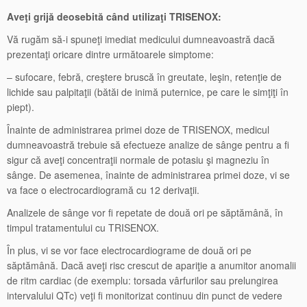
Aveţi grijă deosebită când utilizaţi TRISENOX:
Vă rugăm să-i spuneţi imediat medicului dumneavoastră dacă
prezentaţi oricare dintre următoarele simptome:
– sufocare, febră, creştere bruscă în greutate, leşin, retenţie de
lichide sau palpitaţii (bătăi de inimă puternice, pe care le simţiţi în
piept).
Înainte de administrarea primei doze de TRISENOX, medicul
dumneavoastră trebuie să efectueze analize de sânge pentru a fi
sigur că aveţi concentraţii normale de potasiu şi magneziu în
sânge. De asemenea, înainte de administrarea primei doze, vi se
va face o electrocardiogramă cu 12 derivaţii.
Analizele de sânge vor fi repetate de două ori pe săptămână, în
timpul tratamentului cu TRISENOX.
În plus, vi se vor face electrocardiograme de două ori pe
săptămână. Dacă aveţi risc crescut de apariţie a anumitor anomalii
de ritm cardiac (de exemplu: torsada vârfurilor sau prelungirea
intervalului QTc) veţi fi monitorizat continuu din punct de vedere