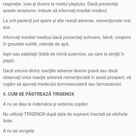
respiraţie, tuse şi durere la nivelul pieptului. Dacă prezentaţi
aceste simptome, trebuie să informaţi imediat medicul.
La unii pacienţi pot apare şi alte reacţii adverse, nemenţionate mai
sus.
Informaţi imediat medicul dacă prezentaţi sufocare, febră, creştere
în greutate subită, retenţie de apă,
leşin sau palpitaţii (bătăi de inimă puternice, pe care le simţiţi în
piept).
Dacă vreuna dintre reacţiile adverse devine gravǎ sau dacă
observaţi orice reacţie adversǎ nemenţionată în acest prospect, vă
rugăm să spuneţi medicului dumneavoastră sau farmacistului.
5. CUM SE PĂSTREAZĂ TRISENOX
A nu se lăsa la îndemâna şi vederea copiilor
Nu utilizaţi TRISENOX după data de expirare înscrisă pe eticheta
fiolei.
A nu se congela