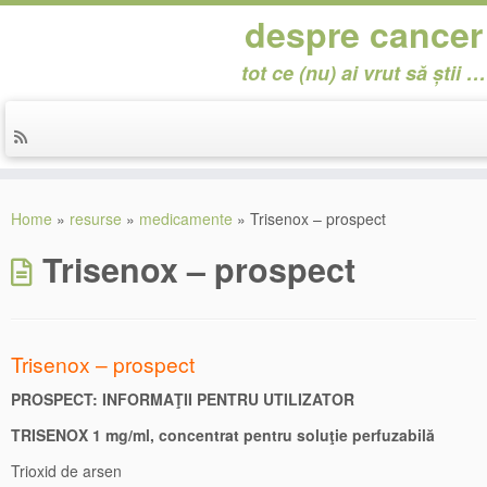
despre cancer
tot ce (nu) ai vrut să știi …
Skip
to
Home
»
resurse
»
medicamente
»
Trisenox – prospect
content
Trisenox – prospect
Trisenox – prospect
PROSPECT: INFORMAŢII PENTRU UTILIZATOR
TRISENOX 1 mg/ml, concentrat pentru soluţie perfuzabilă
Trioxid de arsen