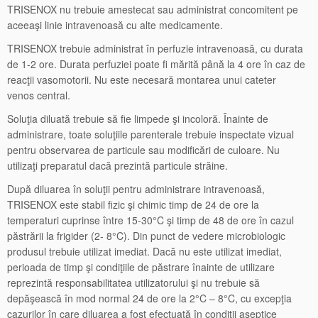
TRISENOX nu trebuie amestecat sau administrat concomitent pe
aceeaşi linie intravenoasă cu alte medicamente.
TRISENOX trebuie administrat în perfuzie intravenoasă, cu durata
de 1-2 ore. Durata perfuziei poate fi mărită până la 4 ore în caz de
reacţii vasomotorii. Nu este necesară montarea unui cateter
venos central.
Soluţia diluată trebuie să fie limpede şi incoloră. Înainte de
administrare, toate soluţiile parenterale trebuie inspectate vizual
pentru observarea de particule sau modificări de culoare. Nu
utilizaţi preparatul dacă prezintă particule străine.
După diluarea în soluţii pentru administrare intravenoasă,
TRISENOX este stabil fizic şi chimic timp de 24 de ore la
temperaturi cuprinse între 15-30°C şi timp de 48 de ore în cazul
păstrării la frigider (2- 8°C). Din punct de vedere microbiologic
produsul trebuie utilizat imediat. Dacă nu este utilizat imediat,
perioada de timp şi condiţiile de păstrare înainte de utilizare
reprezintă responsabilitatea utilizatorului şi nu trebuie să
depăşească în mod normal 24 de ore la 2°C – 8°C, cu excepţia
cazurilor în care diluarea a fost efectuată în condiţii aseptice