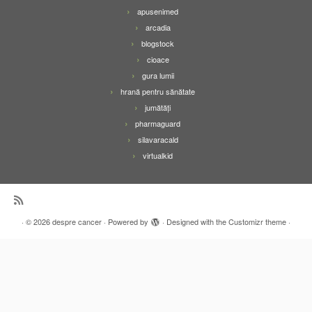
apusenimed
arcadia
blogstock
cioace
gura lumii
hrană pentru sănătate
jumătăți
pharmaguard
silavaracald
virtualkid
·
© 2026
despre cancer
·
Powered by
·
Designed with the
Customizr theme
·