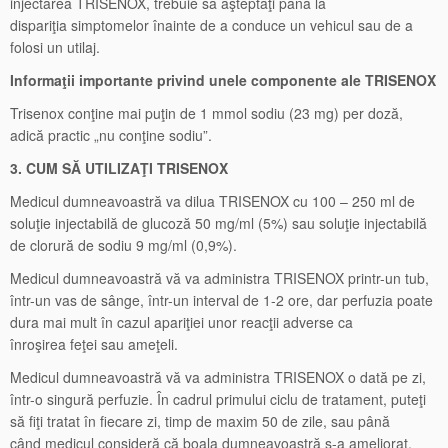
injectarea TRISENOX, trebuie să aşteptaţi până la
dispariţia simptomelor înainte de a conduce un vehicul sau de a
folosi un utilaj.
Informaţii importante privind unele componente ale TRISENOX
Trisenox conţine mai puţin de 1 mmol sodiu (23 mg) per doză,
adică practic „nu conţine sodiu”.
3. CUM SĂ UTILIZAŢI TRISENOX
Medicul dumneavoastră va dilua TRISENOX cu 100 – 250 ml de
soluţie injectabilă de glucoză 50 mg/ml (5%) sau soluţie injectabilă
de clorură de sodiu 9 mg/ml (0,9%).
Medicul dumneavoastră vă va administra TRISENOX printr-un tub,
într-un vas de sânge, într-un interval de 1-2 ore, dar perfuzia poate
dura mai mult în cazul apariţiei unor reacţii adverse ca
înroşirea feţei sau ameţeli.
Medicul dumneavoastră vă va administra TRISENOX o dată pe zi,
într-o singură perfuzie. În cadrul primului ciclu de tratament, puteţi
să fiţi tratat în fiecare zi, timp de maxim 50 de zile, sau până
când medicul consideră că boala dumneavoastră s-a ameliorat.