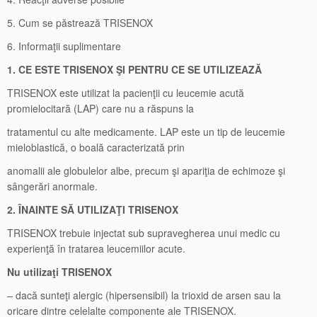
5. Cum se păstrează TRISENOX
6. Informaţii suplimentare
1. CE ESTE TRISENOX ŞI PENTRU CE SE UTILIZEAZĂ
TRISENOX este utilizat la pacienţii cu leucemie acută
promielocitară (LAP) care nu a răspuns la
tratamentul cu alte medicamente. LAP este un tip de leucemie
mieloblastică, o boală caracterizată prin
anomalii ale globulelor albe, precum şi apariţia de echimoze şi
sângerări anormale.
2. ÎNAINTE SĂ UTILIZAŢI TRISENOX
TRISENOX trebuie injectat sub supravegherea unui medic cu
experienţă în tratarea leucemiilor acute.
Nu utilizaţi TRISENOX
– dacă sunteţi alergic (hipersensibil) la trioxid de arsen sau la
oricare dintre celelalte componente ale TRISENOX.