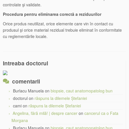
controlate şi validate.
Procedura pentru eliminarea corectă a reziduurilor
Orice produs neutilizat, orice elemente care vin în contact cu
produsul şi orice material rezidual trebuie eliminat în conformitate
cu reglementările locale.
Intreaba doctorul
comentarii
Burlacu Manuela
on
biopsie, caut anatomopatolog bun
doctorul
on
răspuns la dilemele Ștefaniei
cami
on
răspuns la dilemele Ștefaniei
Angelina, fără milă! | despre cancer
on
cancerul ca o Fata
Morgana
Burlacu Manuela
on
biopsie, caut anatomopatolog bun