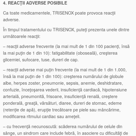
4. REACŢII ADVERSE POSIBILE
Ca toate medicamentele, TRISENOX poate provoca reacţii
adverse.
În timpul tratamentului cu TRISENOX, puteţi prezenta unele dintre
următoarele reacţii:
– reacţii adverse frecvente (la mai mult de 1 din 100 pacienţi, însă
la mai puţin de 1 din 10): fatigabilitate (oboseală), creşterea
glicemiei, sufocare, tuse, dureri de cap.
– reacţii adverse mai puţin frecvente (la mai mult de 1 din 1.000,
însă la mai puţin de 1 din 100): creşterea numărului de globule
albe, herpes zoster, pneumonie, sepsis, anemie, deshidratare,
confuzie, înceţoşarea vederii, insuficienţă cardiacă, hipotensiune
arterială, pneumonită, frisoane, insuficienţă renală, creştere
ponderală, greaţă, vărsături, diaree, dureri de stomac, edeme
(retenţie de apă), erupţie trecătoare pe piele sau mâncărime,
modificarea ritmului cardiac sau ameţeli.
– cu frecvenţă necunoscută: scăderea numărului de celule din
sânge, un sindrom care include febră, în asociere cu dificultăţi de