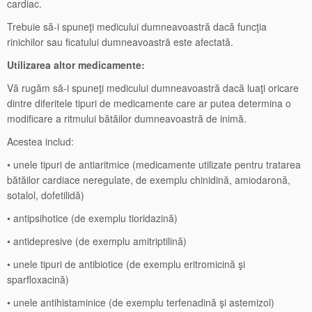
cardiac.
Trebuie să-i spuneţi medicului dumneavoastră dacă funcţia
rinichilor sau ficatului dumneavoastră este afectată.
Utilizarea altor medicamente:
Vă rugăm să-i spuneţi medicului dumneavoastră dacă luaţi oricare
dintre diferitele tipuri de medicamente care ar putea determina o
modificare a ritmului bătăilor dumneavoastră de inimă.
Acestea includ:
• unele tipuri de antiaritmice (medicamente utilizate pentru tratarea
bătăilor cardiace neregulate, de exemplu chinidină, amiodaronă,
sotalol, dofetilidă)
• antipsihotice (de exemplu tioridazină)
• antidepresive (de exemplu amitriptilină)
• unele tipuri de antibiotice (de exemplu eritromicină şi
sparfloxacină)
• unele antihistaminice (de exemplu terfenadină şi astemizol)