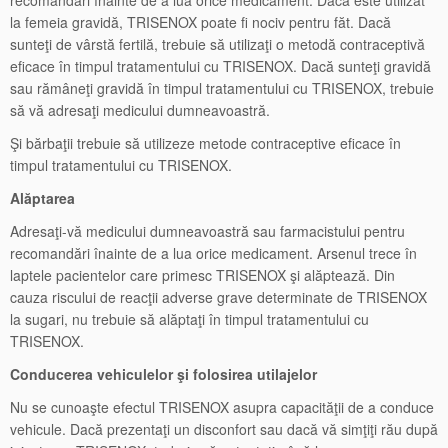
recomandări înainte de a lua orice medicament. Dacă este utilizat
la femeia gravidă, TRISENOX poate fi nociv pentru făt. Dacă
sunteţi de vârstă fertilă, trebuie să utilizaţi o metodă contraceptivă
eficace în timpul tratamentului cu TRISENOX. Dacă sunteţi gravidă
sau rămâneţi gravidă în timpul tratamentului cu TRISENOX, trebuie
să vă adresaţi medicului dumneavoastră.
Şi bărbaţii trebuie să utilizeze metode contraceptive eficace în
timpul tratamentului cu TRISENOX.
Alăptarea
Adresaţi-vă medicului dumneavoastră sau farmacistului pentru
recomandări înainte de a lua orice medicament. Arsenul trece în
laptele pacientelor care primesc TRISENOX şi alăptează. Din
cauza riscului de reacţii adverse grave determinate de TRISENOX
la sugari, nu trebuie să alăptaţi în timpul tratamentului cu
TRISENOX.
Conducerea vehiculelor şi folosirea utilajelor
Nu se cunoaşte efectul TRISENOX asupra capacităţii de a conduce
vehicule. Dacă prezentaţi un disconfort sau dacă vă simţiţi rău după