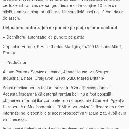
perfuzie într-un vas de sânge. Fiecare cutie conţine 10 fiole din
sticlă, pentru o singură utilizare. Fiecare fiolă conţine 10 mg trioxid
de arsen.
Deţinătorul autorizaţiei de punere pe piaţă şi producătorul
– Deţinătorul autorizaţiei de punere pe piaţă:
Cephalon Europe, 5 Rue Charles Martigny, 94700 Maisons Alfort,
Franţa
– Producător:
Almac Pharma Services Limited, Almac House, 20 Seagoe
Industrial Estate, Craigavon, BT63 5QD, Marea Britanie
Acest medicament a fost autorizat în “Condiţii excepţionale”.
Aceasta înseamnă că datorită rarităţii bolii nu a fost posibilă
obţinerea informaţiilor complete privind acest medicament. Agenţia
Europeană a Medicamentului (EMEA) va revizui în fiecare an orice
informaţii noi disponibile şi acest prospect va fi actualizat, după cum
va fi necesar.
Informaţii detaliate privind acest medicament sunt disponibile pe