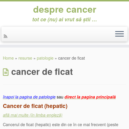
despre cancer
tot ce (nu) ai vrut să știi …
Skip
to
Home
»
resurse
»
patologie
»
cancer de ficat
content
cancer de ficat
înapoi la pagina de patologie
sau
direct la pagina principală
Cancer de ficat (hepatic)
află mai multe (în limba engleză)
Cancerul de ficat (hepatic) este din ce în ce mai frecvent (peste