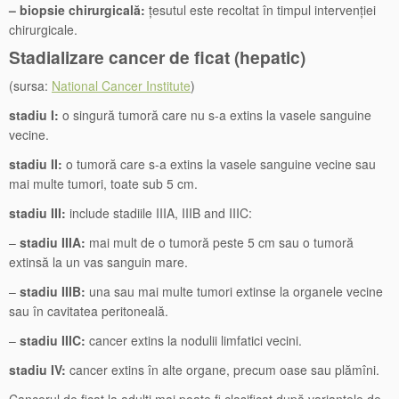
– biopsie chirurgicală:
țesutul este recoltat în timpul intervenției
chirurgicale.
Stadializare cancer de ficat (hepatic)
(sursa:
National Cancer Institute
)
stadiu I:
o singură tumoră care nu s-a extins la vasele sanguine
vecine.
stadiu II:
o tumoră care s-a extins la vasele sanguine vecine sau
mai multe tumori, toate sub 5 cm.
stadiu III:
include stadiile IIIA, IIIB and IIIC:
–
stadiu IIIA:
mai mult de o tumoră peste 5 cm sau o tumoră
extinsă la un vas sanguin mare.
–
stadiu IIIB:
una sau mai multe tumori extinse la organele vecine
sau în cavitatea peritoneală.
–
stadiu IIIC:
cancer extins la nodulii limfatici vecini.
stadiu IV:
cancer extins în alte organe, precum oase sau plămîni.