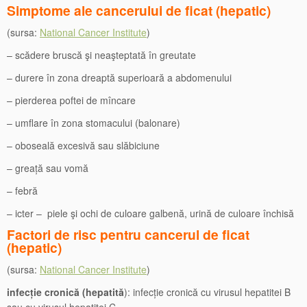
Simptome ale cancerului de ficat (hepatic)
(sursa:
National Cancer Institute
)
– scădere bruscă şi neaşteptată în greutate
– durere în zona dreaptă superioară a abdomenului
– pierderea poftei de mîncare
– umflare în zona stomacului (balonare)
– oboseală excesivă sau slăbiciune
– greață sau vomă
– febră
– icter – piele şi ochi de culoare galbenă, urină de culoare închisă
Factori de risc pentru cancerul de ficat
(hepatic)
(sursa:
National Cancer Institute
)
infecție cronică (hepatită
): infecție cronică cu virusul hepatitei B