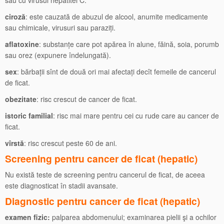
sau cu virusul hepatitei C.
ciroză
: este cauzată de abuzul de alcool, anumite medicamente
sau chimicale, virusuri sau paraziți.
aflatoxine
: substanțe care pot apărea în alune, făină, soia, porumb
sau orez (expunere îndelungată).
sex
: bărbații sînt de două ori mai afectați decît femeile de cancerul
de ficat.
obezitate
: risc crescut de cancer de ficat.
istoric familial
: risc mai mare pentru cei cu rude care au cancer de
ficat.
vîrstă
: risc crescut peste 60 de ani.
Screening pentru cancer de ficat (hepatic)
Nu există teste de screening pentru cancerul de ficat, de aceea
este diagnosticat în stadii avansate.
Diagnostic pentru cancer de ficat (hepatic)
examen fizic:
palparea abdomenului; examinarea pielii şi a ochilor