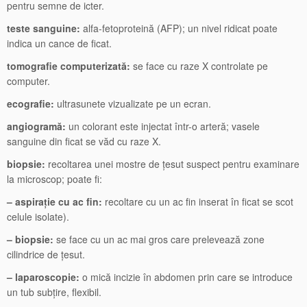
pentru semne de icter.
teste sanguine:
alfa-fetoproteină (AFP); un nivel ridicat poate
indica un cance de ficat.
tomografie computerizată:
se face cu raze X controlate pe
computer.
ecografie:
ultrasunete vizualizate pe un ecran.
angiogramă:
un colorant este injectat într-o arteră; vasele
sanguine din ficat se văd cu raze X.
biopsie:
recoltarea unei mostre de țesut suspect pentru examinare
la microscop; poate fi:
– aspirație cu ac fin:
recoltare cu un ac fin inserat în ficat se scot
celule isolate).
– biopsie:
se face cu un ac mai gros care prelevează zone
cilindrice de țesut.
– laparoscopie:
o mică incizie în abdomen prin care se introduce
un tub subțire, flexibil.