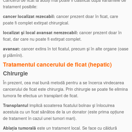
Cancerul de ficat la adulți mai poate fi clasificat după variantele de
tratament posibile:
cancer localizat rezecabil:
cancer prezent doar în ficat, care
poate fi complet extirpat chirurgical.
localizat
ş
i local avansat nerezecabil:
cancer prezent doar în
ficat, dar care nu poate fi extirpat complet.
avansat:
cancer extins în tot ficatul, precum şi în alte organe (oase
şi plămîni).
Tratamentul cancerului de ficat (hepatic)
Chirurgie
În prezent, cea mai bună metodă pentru a se încerca vindecarea
cancerului de ficat este chirurgia. Prin chirurgie se poate fie elimina
tumora fie efectua un transplant de ficat.
Transplantul
implică scoaterea ficatului bolnav şi înlocuirea
acestuia cu un ficat sănătos de la un donator (este prima opțiune
de tratament în cazul unei tumori mari).
Ablația tumorală
este un tratament local. Se face cu căldură