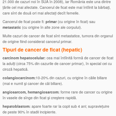
21.000 de cazuri noi în SUA în 2008), iar România este una dintre
țările cel mai afectate. Cancerul de ficat este mai întîlnit la bărbați,
care sînt de două ori mai afectați decît femeile.
Cancerul de ficat poate fi:
primar
(cu origine în ficat) sau
metastatic
(cu origine în alte zone ale corpului).
Multe cazuri de cancer de ficat sînt metastatice, tumora din organul
de origine fiind considerat cancerul primar.
Tipuri de cancer de ficat (hepatic)
carcinom hepatocelular:
cea mai întîlnită formă de cancer de ficat
la adulți (circa 75% din cazurile de cancer primar), în special cei cu
ciroză hepatică.
colangiocarcinom:
10-20% din cazuri, cu origine în căile biliare
(mai e numit şi cancer de căi biliare).
angiosarcom, hemangiosarcom:
forme rare de cancer cu origine
în vasele de sînge din ficat şi creştere rapidă.
hepatoblastom:
apare foarte rar la copii sub 4 ani; supraviețuire
de peste 90% în stadii incipiente.