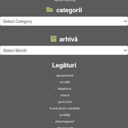
categorii
categorii
arhivă
arhivă
Legături
apusenimed
arcadia
blogstock
cioace
gura lumii
hrană pentru sănătate
jumătăți
pharmaguard
silavaracald