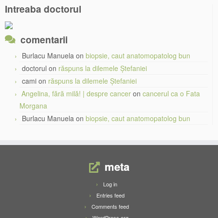
Intreaba doctorul
comentarii
Burlacu Manuela
on
biopsie, caut anatomopatolog bun
doctorul
on
răspuns la dilemele Ștefaniei
cami
on
răspuns la dilemele Ștefaniei
Angelina, fără milă! | despre cancer
on
cancerul ca o Fata
Morgana
Burlacu Manuela
on
biopsie, caut anatomopatolog bun
meta
Log in
Entries feed
Comments feed
WordPress.org