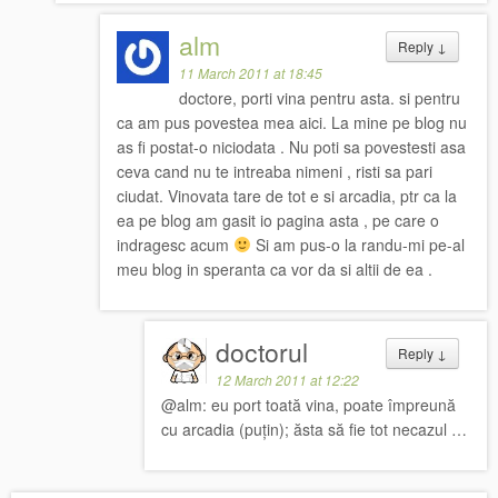
alm
Reply
↓
11 March 2011 at 18:45
doctore, porti vina pentru asta. si pentru
ca am pus povestea mea aici. La mine pe blog nu
as fi postat-o niciodata . Nu poti sa povestesti asa
ceva cand nu te intreaba nimeni , risti sa pari
ciudat. Vinovata tare de tot e si arcadia, ptr ca la
ea pe blog am gasit io pagina asta , pe care o
indragesc acum
Si am pus-o la randu-mi pe-al
meu blog in speranta ca vor da si altii de ea .
doctorul
Reply
↓
12 March 2011 at 12:22
@alm: eu port toată vina, poate împreună
cu arcadia (puțin); ăsta să fie tot necazul …