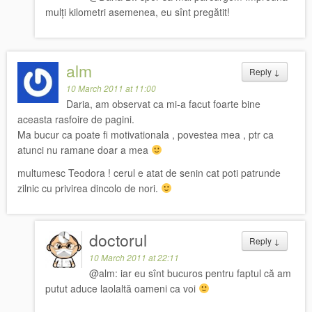
mulți kilometri asemenea, eu sînt pregătit!
alm
Reply
↓
10 March 2011 at 11:00
Daria, am observat ca mi-a facut foarte bine
aceasta rasfoire de pagini.
Ma bucur ca poate fi motivationala , povestea mea , ptr ca
atunci nu ramane doar a mea
multumesc Teodora ! cerul e atat de senin cat poti patrunde
zilnic cu privirea dincolo de nori.
doctorul
Reply
↓
10 March 2011 at 22:11
@alm: iar eu sînt bucuros pentru faptul că am
putut aduce laolaltă oameni ca voi