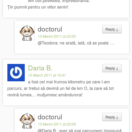
Am citit povestea, impresionantă.
Ţin pumnii pentru un viitor senin!
doctorul
Reply
↓
10 March 2011 at 22:05
@Teodora: ne arată, iată, că se poate …
Daria B.
Reply
↓
10 March 2011 at 10:41
a fost cel mai frumos kilometru pe care l-am
parcurs, ar trebui să devină un fel de km O, la care să tot
revină lumea… mulţumesc amândurora!
doctorul
Reply
↓
10 March 2011 at 22:09
@Daria B.: sper să mai parcurgem împreună