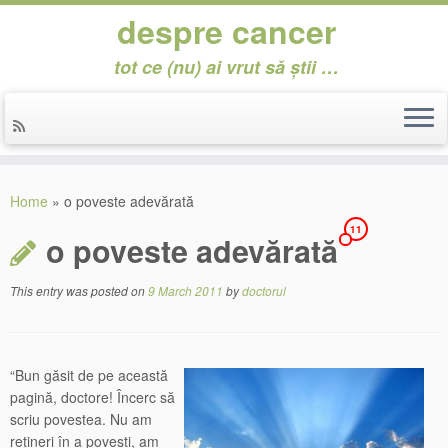
despre cancer
tot ce (nu) ai vrut să știi …
Skip
to
Home
»
o poveste adevărată
content
11
o poveste adevărată
This entry was posted on
9 March 2011
by
doctorul
“Bun găsit de pe această
pagină, doctore! Încerc să
scriu povestea. Nu am
rețineri în a povesti, am