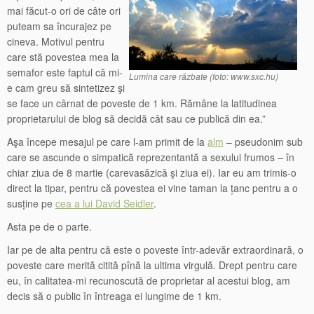
mai făcut-o ori de câte ori
puteam sa încurajez pe
cineva. Motivul pentru
care stă povestea mea la
semafor este faptul că mi-
Lumina care răzbate (foto: www.sxc.hu)
e cam greu să sintetizez şi
se face un cârnat de poveste de 1 km. Rămâne la latitudinea
proprietarului de blog să decidă cât sau ce publică din ea.”
Aşa începe mesajul pe care l-am primit de la
alm
– pseudonim sub
care se ascunde o simpatică reprezentantă a sexului frumos – în
chiar ziua de 8 martie (carevasăzică şi ziua ei). Iar eu am trimis-o
direct la tipar, pentru că povestea ei vine taman la țanc pentru a o
susține pe
cea a lui David Seidler
.
Asta pe de o parte.
Iar pe de alta pentru că este o poveste într-adevăr extraordinară, o
poveste care merită citită pînă la ultima virgulă. Drept pentru care
eu, în calitatea-mi recunoscută de proprietar al acestui blog, am
decis să o public în întreaga ei lungime de 1 km.