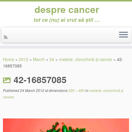
despre cancer
tot ce (nu) ai vrut să știi …
Skip
to
Home
»
2012
»
March
»
24
»
malarie, clorochină și cancer
»
42-
content
16857085
42-16857085
Published
24 March 2012
at dimensions
595 × 480
in
malarie, clorochină și
cancer
.