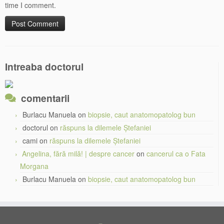
time I comment.
Intreaba doctorul
comentarii
Burlacu Manuela
on
biopsie, caut anatomopatolog bun
doctorul
on
răspuns la dilemele Ștefaniei
cami
on
răspuns la dilemele Ștefaniei
Angelina, fără milă! | despre cancer
on
cancerul ca o Fata
Morgana
Burlacu Manuela
on
biopsie, caut anatomopatolog bun