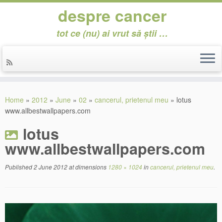
despre cancer
tot ce (nu) ai vrut să știi …
Skip
to
Home
»
2012
»
June
»
02
»
cancerul, prietenul meu
»
lotus
content
www.allbestwallpapers.com
lotus
www.allbestwallpapers.com
Published
2 June 2012
at dimensions
1280 × 1024
in
cancerul, prietenul meu
.