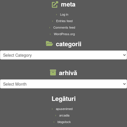
meta
Log in
Entries feed
Comments feed
WordPress.org
categorii
categorii
arhivă
arhivă
Legături
apusenimed
arcadia
blogstock