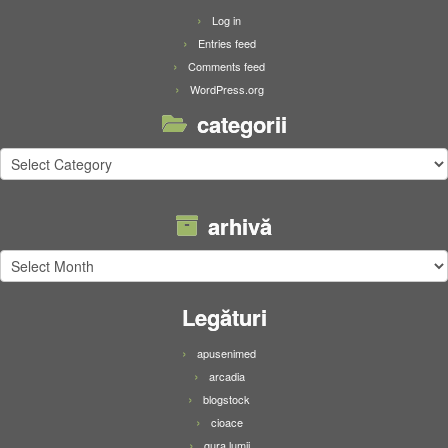
Log in
Entries feed
Comments feed
WordPress.org
categorii
categorii
arhivă
arhivă
Legături
apusenimed
arcadia
blogstock
cioace
gura lumii