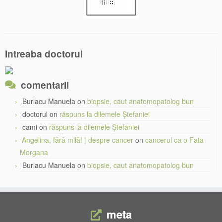
Intreaba doctorul
comentarii
Burlacu Manuela
on
biopsie, caut anatomopatolog bun
doctorul
on
răspuns la dilemele Ștefaniei
cami
on
răspuns la dilemele Ștefaniei
Angelina, fără milă! | despre cancer
on
cancerul ca o Fata
Morgana
Burlacu Manuela
on
biopsie, caut anatomopatolog bun
meta