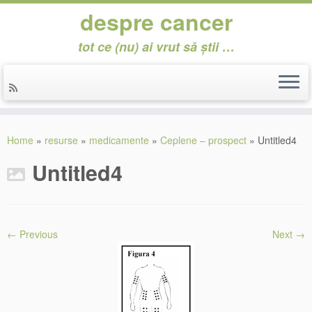
despre cancer
tot ce (nu) ai vrut să știi …
Skip
to
Home
»
resurse
»
medicamente
»
Ceplene – prospect
»
Untitled4
content
Untitled4
← Previous
Next →