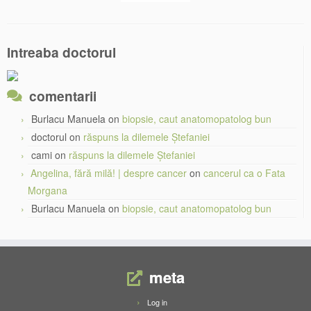
Intreaba doctorul
comentarii
Burlacu Manuela
on
biopsie, caut anatomopatolog bun
doctorul
on
răspuns la dilemele Ștefaniei
cami
on
răspuns la dilemele Ștefaniei
Angelina, fără milă! | despre cancer
on
cancerul ca o Fata
Morgana
Burlacu Manuela
on
biopsie, caut anatomopatolog bun
meta
Log in