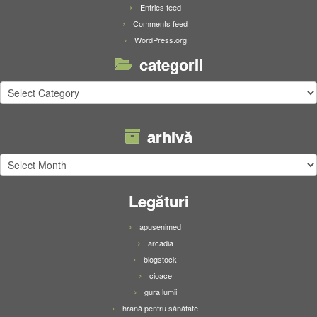
Entries feed
Comments feed
WordPress.org
categorii
categorii
arhivă
arhivă
Legături
apusenimed
arcadia
blogstock
cioace
gura lumii
hrană pentru sănătate