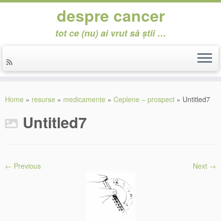
despre cancer
tot ce (nu) ai vrut să știi …
Skip
to
Home
»
resurse
»
medicamente
»
Ceplene – prospect
»
Untitled7
content
Untitled7
← Previous
Next →