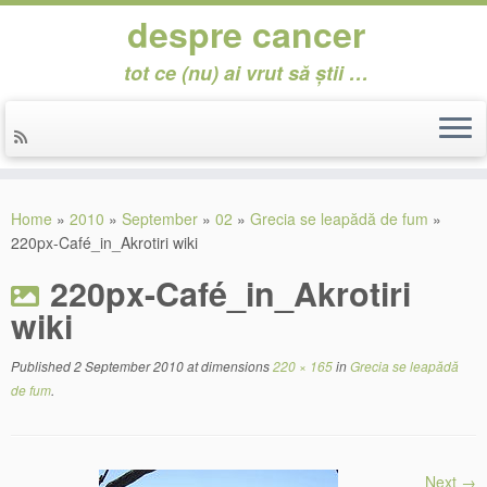
despre cancer
tot ce (nu) ai vrut să știi …
Skip
to
Home
»
2010
»
September
»
02
»
Grecia se leapădă de fum
»
content
220px-Café_in_Akrotiri wiki
220px-Café_in_Akrotiri
wiki
Published
2 September 2010
at dimensions
220 × 165
in
Grecia se leapădă
de fum
.
Next →