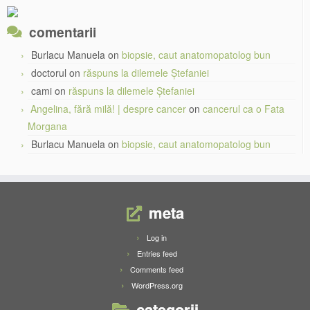
comentarii
Burlacu Manuela
on
biopsie, caut anatomopatolog bun
doctorul
on
răspuns la dilemele Ștefaniei
cami
on
răspuns la dilemele Ștefaniei
Angelina, fără milă! | despre cancer
on
cancerul ca o Fata
Morgana
Burlacu Manuela
on
biopsie, caut anatomopatolog bun
meta
Log in
Entries feed
Comments feed
WordPress.org
categorii