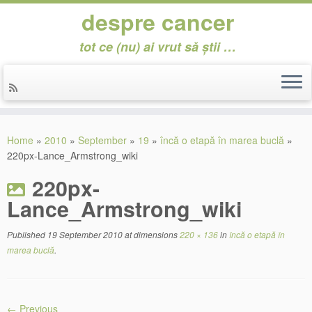
despre cancer
tot ce (nu) ai vrut să știi …
Skip
to
Home
»
2010
»
September
»
19
»
încă o etapă în marea buclă
»
content
220px-Lance_Armstrong_wiki
220px-
Lance_Armstrong_wiki
Published
19 September 2010
at dimensions
220 × 136
in
încă o etapă în
marea buclă
.
← Previous