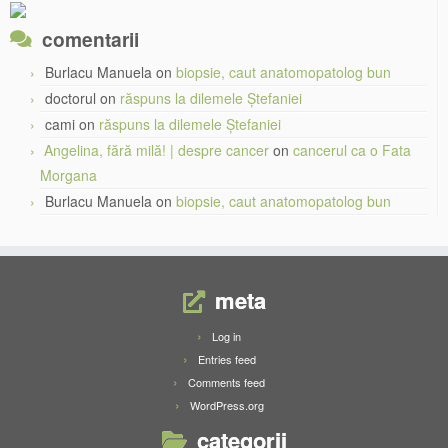
comentarii
Burlacu Manuela
on
biopsie, caut anatomopatolog bun
doctorul
on
răspuns la dilemele Ștefaniei
cami
on
răspuns la dilemele Ștefaniei
Angelina, fără milă! | despre cancer
on
cancerul ca o Fata
Morgana
Burlacu Manuela
on
biopsie, caut anatomopatolog bun
meta
Log in
Entries feed
Comments feed
WordPress.org
categorii