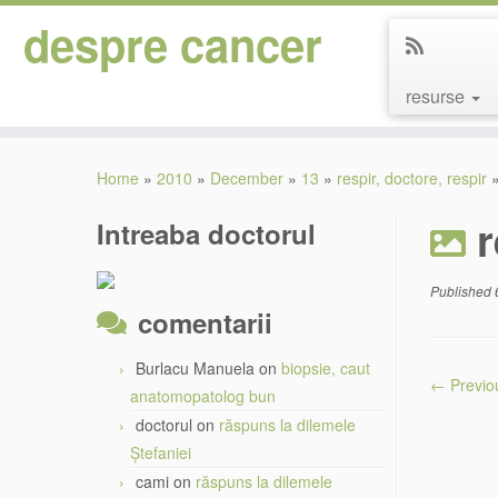
despre cancer
resurse
Skip
to
Home
»
2010
»
December
»
13
»
respir, doctore, respir
content
r
Intreaba doctorul
Published
comentarii
Burlacu Manuela
on
biopsie, caut
← Previo
anatomopatolog bun
doctorul
on
răspuns la dilemele
Ștefaniei
cami
on
răspuns la dilemele