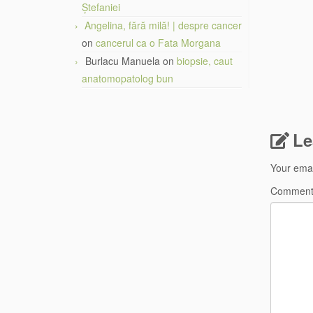
Ștefaniei
Angelina, fără milă! | despre cancer
on
cancerul ca o Fata Morgana
Burlacu Manuela
on
biopsie, caut
anatomopatolog bun
Le
Your emai
Commen