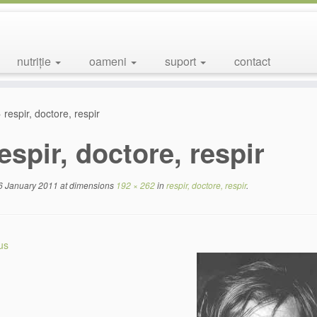
nutriție
oameni
suport
contact
»
respir, doctore, respir
espir, doctore, respir
6 January 2011
at dimensions
192 × 262
in
respir, doctore, respir
.
us