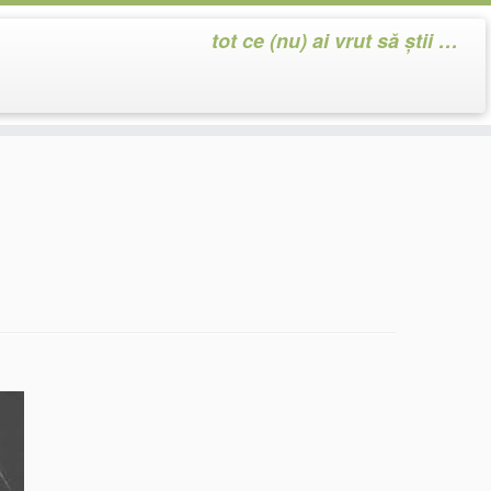
tot ce (nu) ai vrut să știi …