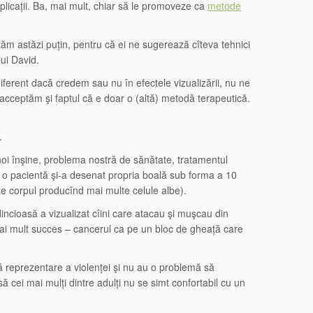
plicații. Ba, mai mult, chiar să le promoveze ca
metode
tăm astăzi puțin, pentru că ei ne sugerează cîteva tehnici
ui David.
diferent dacă credem sau nu în efectele vizualizării, nu ne
 acceptăm şi faptul că e doar o (altă) metodă terapeutică.
.
oi înşine, problema nostră de sănătate, tratamentul
nd o pacientă şi-a desenat propria boală sub forma a 10
eze corpul producînd mai multe celule albe).
cioasă a vizualizat cîini care atacau şi muşcau din
ai mult succes – cancerul ca pe un bloc de gheață care
ltă reprezentare a violenței şi nu au o problemă să
ă cei mai mulți dintre adulți nu se simt confortabil cu un