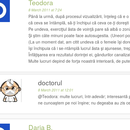
Teodora
8 March 2011 at 7:24
Până la urmă, după procesul vizualizării, înţeleg că e o
că ceva se întâmplă, să-ţi închipui că ceva ce-ţi doreşti
Pe undeva, exerciţiul ăsta de voinţă pare să aibă o zo
Şi ştim câte minuni poate face autosugestia. (Uneori po
(La un moment dat, am citit undeva că o femeie îşi dor
îşi închipuia că i se-ntâmplă lucrul ăsta şi ajunsese, tre
Înfăţişarea era rezultatul dorinţei ei, gândurilor canaliza
Multe lucruri depind de forţa noastră interioară, de put
doctorul
8 March 2011 at 12:01
@Teodora: multe lucruri, într-adevăr; interesantă 
ne cunoaştem pe noi înşine; nu degeaba au zis cei 
Daria B.