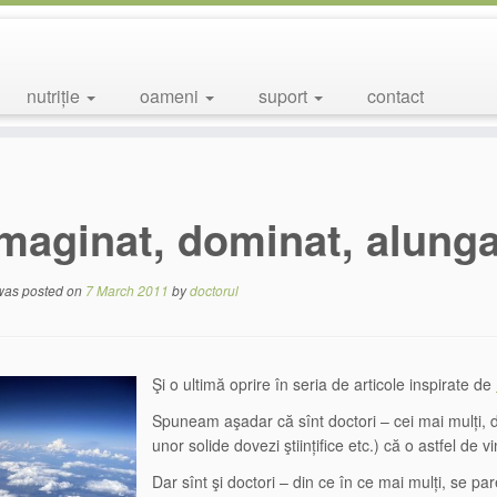
nutriție
oameni
suport
contact
imaginat, dominat, alung
 was posted on
7 March 2011
by
doctorul
Şi o ultimă oprire în seria de articole inspirate de
Spuneam aşadar că sînt doctori – cei mai mulți, d
unor solide dovezi ştiințifice etc.) că o astfel de v
Dar sînt şi doctori – din ce în ce mai mulți, se p