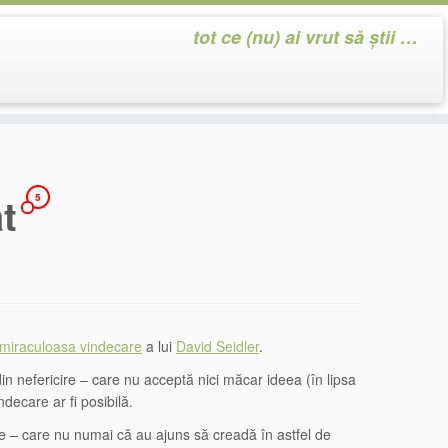
tot ce (nu) ai vrut să știi …
at
5
miraculoasa vindecare
a lui
David Seidler
.
in nefericire – care nu acceptă nici măcar ideea (în lipsa
indecare ar fi posibilă.
are – care nu numai că au ajuns să creadă în astfel de