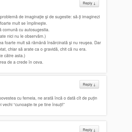
Reply
↓
 problemă de imaginaţie şi de sugestie: să-ţi imaginezi
 foarte mult se împlineşte.
nă comună cu autosugestia.
ate nici nu le observăm.)
ea foarte mult să rămână însărcinată şi nu reuşea. Dar
ptat, chiar să arate ca o gravidă, chit că nu era.
te către asta.)
erea de a crede în ceva.
Reply
↓
povestea cu femeia, ne arată încă o dată cît de puțin
vechi “cunoaşte-te pe tine însuți!”
Reply
↓