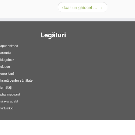
doar un ghiocel …
→
Legături
apusenimed
arcadia
blogstock
cioace
gura lumii
hrană pentru sănătate
jumătăți
pharmaguard
silavaracald
virtualkid