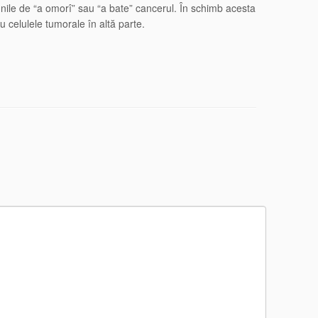
iunile de “a omorî” sau “a bate” cancerul. În schimb acesta
u celulele tumorale în altă parte.