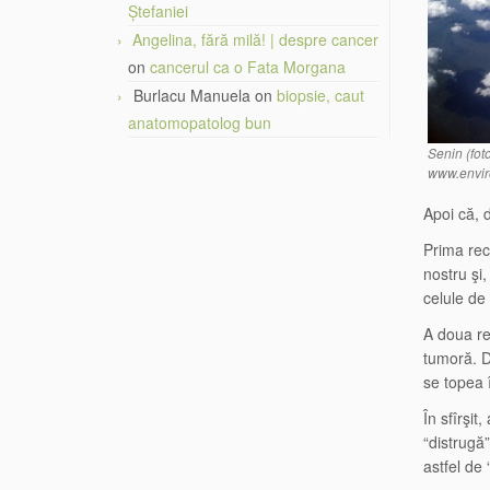
Ștefaniei
Angelina, fără milă! | despre cancer
on
cancerul ca o Fata Morgana
Burlacu Manuela
on
biopsie, caut
anatomopatolog bun
Senin (foto
www.enviro
Apoi că, d
Prima rec
nostru şi
celule de
A doua re
tumoră. D
se topea 
În sfîrşit
“distrugă
astfel de 