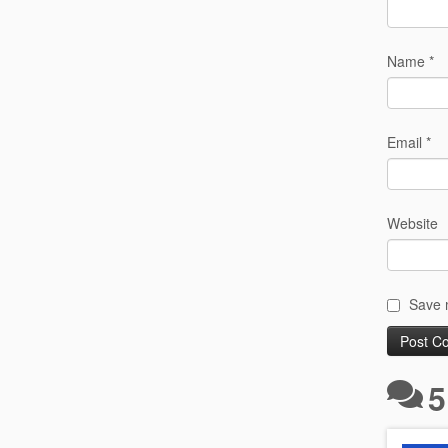
Name
*
Email
*
Website
Save m
5