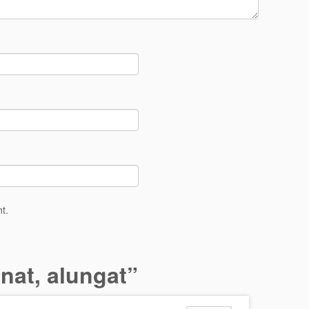
t.
nat, alungat
”