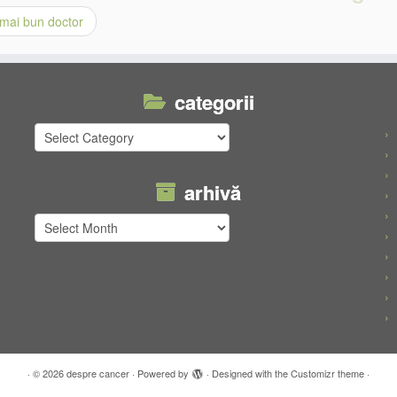
mai bun doctor
categorii
categorii
arhivă
arhivă
·
© 2026
despre cancer
·
Powered by
·
Designed with the
Customizr theme
·