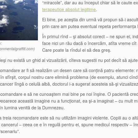
“miracole”, dar au au început chiar să le caute ex
terapeutice absolut legitime
.
Ei bine, pe aceştia din urmă vă propun să-i ascul
prin care am putea eventual repeta performanța l
În primul rînd – şi absolut corect – ne spun ei, in
face nici un rău dacă o încercăm, atîta vreme cît
:
nmentalgraffiti.com)
Care poate la rîndul ei să dea greş.
eşi nu există un ghid al vizualizării, cîteva sugestii nu pot decît să ajute
omandare ar fi să realizăm un desen care să conțină patru elemente: n
, în sfîrşit, corpul nostru care elimină problema (de exemplu, atunci cî
 cancer lîngă o celulă albă, doctorul i-a sugerat acesteia să-şi vizualiz
comandare e să ne cunoaştem mai bine pe noi înşine. O pacientă credin
eoarece această imagine nu a funcționat, ea şi-a imaginat – cu mult m
în lumina venită de la Dumnezeu.
, a treia recomandare este să nu utilizăm imagini violente. Copiii au o a
” cancerul – ceea ce e în regulă pentru ei, spune medicul respectiv – îns
“scenariu”.