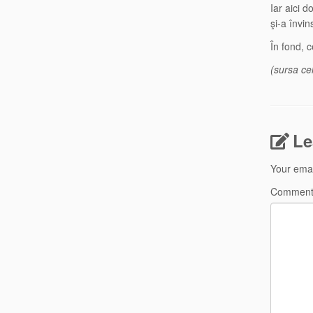
Iar aici 
şi-a învi
În fond, c
(sursa ce
Le
Your emai
Commen