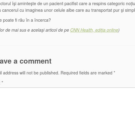
doctorul îşi aminteşte de un pacient pacifist care a respins categoric noț
ns cancerul cu imaginea unor celule albe care au transportat pur şi simpl
e poate fi rău în a încerca?
lor de mai sus e acelaşi articol de pe
CNN Health, ediția online
)
ave a comment
l address will not be published.
Required fields are marked
*
t
*