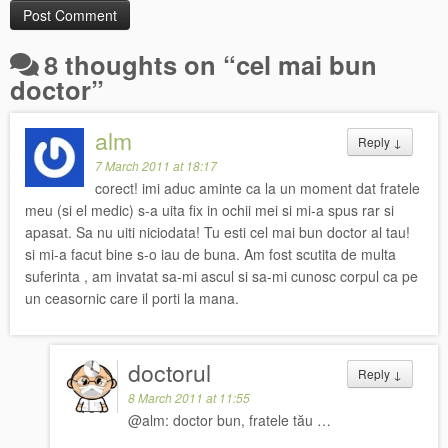
8 thoughts on “
cel mai bun
doctor
”
alm
Reply
↓
7 March 2011 at 18:17
corect! imi aduc aminte ca la un moment dat fratele
meu (si el medic) s-a uita fix in ochii mei si mi-a spus rar si
apasat. Sa nu uiti niciodata! Tu esti cel mai bun doctor al tau!
si mi-a facut bine s-o iau de buna. Am fost scutita de multa
suferinta , am invatat sa-mi ascul si sa-mi cunosc corpul ca pe
un ceasornic care il porti la mana.
doctorul
Reply
↓
8 March 2011 at 11:55
@alm: doctor bun, fratele tău …