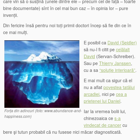
care vin să o susțină (unele dintre ele – precum cel de față – foarte
bine documentate) sînt în cel mai bun caz – în opinia lor – pure
invenții.
Din fericire însă pentru noi toți primii doctori încep să fie din ce în
ce mai mulți.
E posibil ca
David (Seidler)
să nu-l fi citit pe
celălalt
David
(Servan-Schreiber).
Sau pe
Thierry Janssen
,
cu a sa
“soluție interioară”
.
E mai mult ca sigur că el
nu a aflat
povestea tatălui
arcadiei
, nici pe
cea a
prietenei lui Daniel
.
Forța din adîncuri (foto: www.abundance-and-
Iar la vremea bolii lui,
happiness.com)
chinezoaica ce
s-a
vindecat de cancer
cu
bere şi tutun probabil că nu fusese nici măcar diagnosticată.