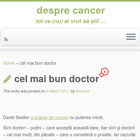
despre cancer
tot ce (nu) ai vrut să știi …
Skip
to
Home
»
cel mai bun doctor
content
8
cel mai bun doctor
This entry was posted on
6 March 2011
by
doctorul
David Seidler
a scăpat de cancer
cu puterea minții.
Sînt doctori – puțini – care acceptă această idee, dar sînt şi doctori
– cei mai mulți, din păcate – care o consideră o prostie. Iar cazurile