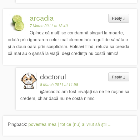
arcadia
Reply
↓
7 March 2011 at 18:40
Opinez că mulţi se condamnă singuri la moarte,
odată prin ignorarea celor mai elementare reguli de sănătate
şi-a doua oară prin scepticism. Bolnavi fiind, refuză să creadă
că mai au o şansă la viaţă, deşi credinţa nu costă nimic!
doctorul
Reply
↓
8 March 2011 at 11:58
@arcadia: am fost învățați să ne fie ruşine să
credem, chiar dacă nu ne costă nimic.
Pingback:
povestea mea | tot ce (nu) ai vrut să ştii ...