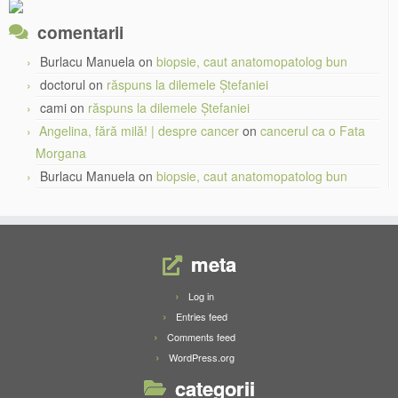
comentarii
Burlacu Manuela
on
biopsie, caut anatomopatolog bun
doctorul
on
răspuns la dilemele Ștefaniei
cami
on
răspuns la dilemele Ștefaniei
Angelina, fără milă! | despre cancer
on
cancerul ca o Fata
Morgana
Burlacu Manuela
on
biopsie, caut anatomopatolog bun
meta
Log in
Entries feed
Comments feed
WordPress.org
categorii