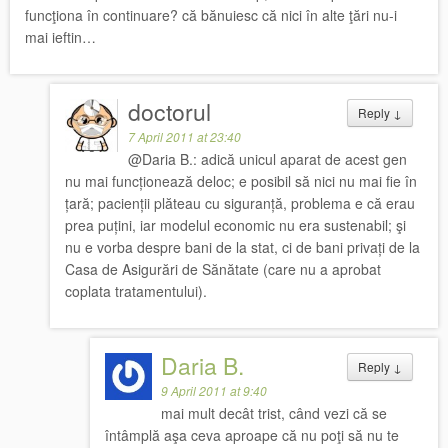
funcţiona în continuare? că bănuiesc că nici în alte ţări nu-i
mai ieftin…
doctorul
Reply
↓
7 April 2011 at 23:40
@Daria B.: adică unicul aparat de acest gen
nu mai funcționează deloc; e posibil să nici nu mai fie în
țară; pacienții plăteau cu siguranță, problema e că erau
prea puțini, iar modelul economic nu era sustenabil; şi
nu e vorba despre bani de la stat, ci de bani privați de la
Casa de Asigurări de Sănătate (care nu a aprobat
coplata tratamentului).
Daria B.
Reply
↓
9 April 2011 at 9:40
mai mult decât trist, când vezi că se
întâmplă aşa ceva aproape că nu poţi să nu te