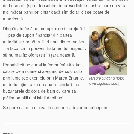
de la răsărit (spre deosebire de preşedintele nostru, care nu vrea
nici măcar banii lor, chiar dacă sînt dolari cît se poate de
americani).
Din păcate însă, un complex de împrejurări
– lipsa de suport financiar din partea
autorităților române fiind unul dintre motive
– a făcut ca în prezent tratamentul respectiv
să nu mai fie oferit (şi) în țara noastră.
Probabil că ne e mai la îndemînă să stăm
călare pe avioane şi alergînd de colo-colo
prin lume (de exemplu prin Marea Britanie,
Terapie cu gong (foto:
www.squidoo.com)
unde funcționează un aparat similar), cu
buzunarele doldora de bani cu care să-i
plătim pe alții mai isteți decît noi.
Se pare că asta e ceva la care într-adevăr ne pricepem.