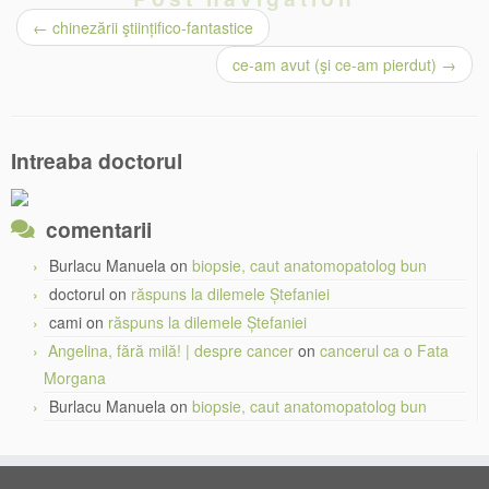
←
chinezării ştiințifico-fantastice
ce-am avut (şi ce-am pierdut)
→
Intreaba doctorul
comentarii
Burlacu Manuela
on
biopsie, caut anatomopatolog bun
doctorul
on
răspuns la dilemele Ștefaniei
cami
on
răspuns la dilemele Ștefaniei
Angelina, fără milă! | despre cancer
on
cancerul ca o Fata
Morgana
Burlacu Manuela
on
biopsie, caut anatomopatolog bun