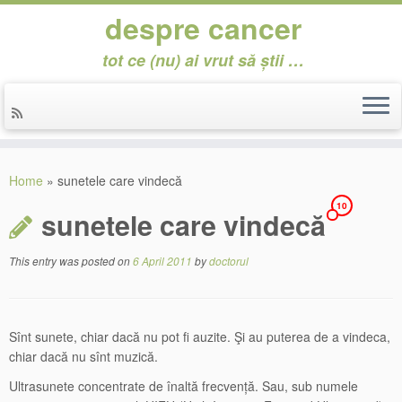
despre cancer
tot ce (nu) ai vrut să știi …
Skip
to
Home
»
sunetele care vindecă
content
10
sunetele care vindecă
This entry was posted on
6 April 2011
by
doctorul
Sînt sunete, chiar dacă nu pot fi auzite. Şi au puterea de a vindeca,
chiar dacă nu sînt muzică.
Ultrasunete concentrate de înaltă frecvență. Sau, sub numele