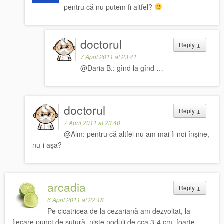
pentru că nu putem fi altfel?
doctorul
Reply
↓
7 April 2011 at 23:41
@Daria B.: gînd la gînd …
doctorul
Reply
↓
7 April 2011 at 23:40
@Alm: pentru că altfel nu am mai fi noi înşine,
nu-i aşa?
arcadia
Reply
↓
6 April 2011 at 22:18
Pe cicatricea de la cezariană am dezvoltat, la
fiecare punct de sutură, nişte noduli de cca 3-4 cm, foarte