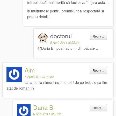
întrebi dacă mai merită să faci ceva în ţara asta…
Îţi mulţumesc pentru promisiunea respectată şi
pentru detalii!
doctorul
Reply
↓
9 April 2011 at 22:34
@Daria B.: post factum, din păcate …
Alm
Reply
↓
6 April 2011 at 20:52
ca la noi la nimeni nu-i ! of of ! de ce trebuie sa fim
atat de romani !?
Daria B.
Reply
↓
6 April 2011 at 21:23