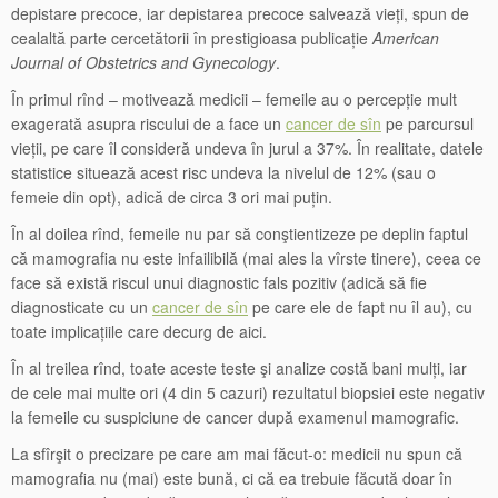
depistare precoce, iar depistarea precoce salvează vieți, spun de
cealaltă parte cercetătorii în prestigioasa publicație
American
Journal of Obstetrics and Gynecology
.
În primul rînd – motivează medicii – femeile au o percepție mult
exagerată asupra riscului de a face un
cancer de sîn
pe parcursul
vieții, pe care îl consideră undeva în jurul a 37%. În realitate, datele
statistice situează acest risc undeva la nivelul de 12% (sau o
femeie din opt), adică de circa 3 ori mai puțin.
În al doilea rînd, femeile nu par să conştientizeze pe deplin faptul
că mamografia nu este infailibilă (mai ales la vîrste tinere), ceea ce
face să există riscul unui diagnostic fals pozitiv (adică să fie
diagnosticate cu un
cancer de sîn
pe care ele de fapt nu îl au), cu
toate implicațiile care decurg de aici.
În al treilea rînd, toate aceste teste şi analize costă bani mulți, iar
de cele mai multe ori (4 din 5 cazuri) rezultatul biopsiei este negativ
la femeile cu suspiciune de cancer după examenul mamografic.
La sfîrşit o precizare pe care am mai făcut-o: medicii nu spun că
mamografia nu (mai) este bună, ci că ea trebuie făcută doar în