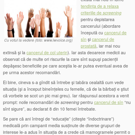
tendința de a relaxa
criteriile de
screening
pentru depistarea
cancerului (abordare
începută cu
cancerul de
sîn
şi
cancerul de
Cu votul la vedere (foto: www.iwvoice.org)
prostată
, iar mai nou
extinsă şi la
cancerul de col uterin
). Iar asta deoarece medicii au
observat că de multe ori riscurile la care sînt supuşi pacienții
depăşesc beneficiile pe care aceştia le-ar putea eventual avea de
pe urma acestor recomandări.
Ei bine, cineva s-a gîndit să întrebe şi tabăra cealaltă cum vede
situația (şi a început bineînțeles cu femeile, că de la bărbați e ştiut
că vorbele se scot un pic mai greu). Iar răspunsul acestora a venit
prompt: noile recomandări de
screening
pentru
cancerul de sîn
“nu
sînt sigure”, au declarat 8 din 10 femei întrebate.
Se pare că ani întregi de “educație” (citeşte “îndoctrinare”)
medicală prin campanii media susținute de diverse grupuri de
interese le-a adus în situația de a crede că mamogramele permit o