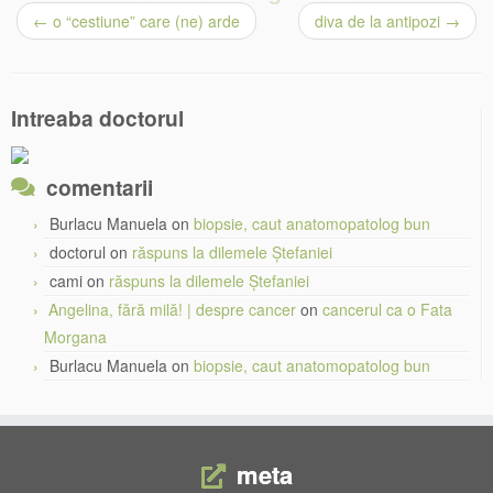
←
o “cestiune” care (ne) arde
diva de la antipozi
→
Intreaba doctorul
comentarii
Burlacu Manuela
on
biopsie, caut anatomopatolog bun
doctorul
on
răspuns la dilemele Ștefaniei
cami
on
răspuns la dilemele Ștefaniei
Angelina, fără milă! | despre cancer
on
cancerul ca o Fata
Morgana
Burlacu Manuela
on
biopsie, caut anatomopatolog bun
meta