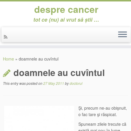
despre cancer
tot ce (nu) ai vrut să știi …
Skip
to
Home
»
doamnele au cuvîntul
content
doamnele au cuvîntul
This entry was posted on
27 May 2011
by
doctorul
Şi, precum ne-au obişnuit,
o fac tare şi răspicat.
Spuneam zilele trecute că
există mai nou în lume