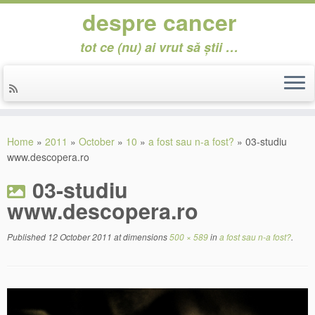
despre cancer
tot ce (nu) ai vrut să știi …
Skip
to
Home
»
2011
»
October
»
10
»
a fost sau n-a fost?
»
03-studiu
content
www.descopera.ro
03-studiu
www.descopera.ro
Published
12 October 2011
at dimensions
500 × 589
in
a fost sau n-a fost?
.