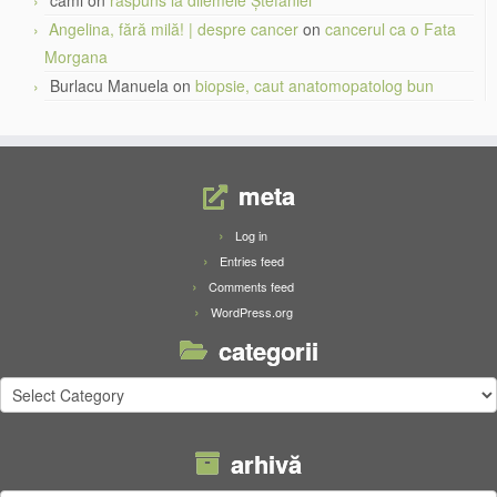
cami
on
răspuns la dilemele Ștefaniei
Angelina, fără milă! | despre cancer
on
cancerul ca o Fata
Morgana
Burlacu Manuela
on
biopsie, caut anatomopatolog bun
meta
Log in
Entries feed
Comments feed
WordPress.org
categorii
categorii
arhivă