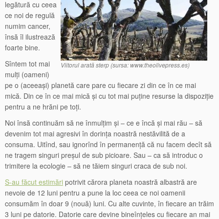
legătură cu ceea
ce noi de regulă
numim cancer,
însă îl ilustrează
foarte bine.
Sîntem tot mai
Viitorul arată sterp (sursa: www.theolivepress.es)
mulți (oameni)
pe o (aceeași) planetă care pare cu fiecare zi din ce în ce mai
mică. Din ce în ce mai mică și cu tot mai puține resurse la dispoziție
pentru a ne hrăni pe toți.
Noi însă continuăm să ne înmulțim și – ce e încă și mai rău – să
devenim tot mai agresivi în dorința noastră nestăvilită de a
consuma. Uitînd, sau ignorînd în permanență că nu facem decît să
ne tragem singuri preșul de sub picioare. Sau – ca să introduc o
trimitere la ecologie – să ne tăiem singuri craca de sub noi.
S-au făcut estimări
potrivit cărora planeta noastră albastră are
nevoie de 12 luni pentru a pune la loc ceea ce noi oamenii
consumăm în doar 9 (nouă) luni. Cu alte cuvinte, în fiecare an trăim
3 luni pe datorie. Datorie care devine bineînțeles cu fiecare an mai