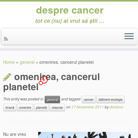
despre cancer
tot ce (nu) ai vrut să știi …
Skip
to
Home
»
general
»
omenirea, cancerul planetei
content
omenirea, cancerul
2
planetei
This entry was posted in
and tagged
general
cancer
faliment ecologic
on
17 November 2011
by
doctorul
hrană
omenire
planetă
resurse
Nu are vreo