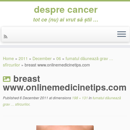
despre cancer
tot ce (nu) ai vrut să știi …
Skip
to
Home
»
2011
»
December
»
06
»
fumatul dăunează grav …
content
sfîrcurilor
»
breast www.onlinemedicinetips.com
breast
www.onlinemedicinetips.com
Published
6 December 2011
at dimensions
198 × 131
in
fumatul dăunează
grav … sfîrcurilor
.