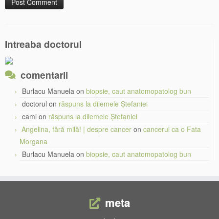
Intreaba doctorul
comentarii
Burlacu Manuela
on
biopsie, caut anatomopatolog bun
doctorul
on
răspuns la dilemele Ștefaniei
cami
on
răspuns la dilemele Ștefaniei
Angelina, fără milă! | despre cancer
on
cancerul ca o Fata
Morgana
Burlacu Manuela
on
biopsie, caut anatomopatolog bun
meta