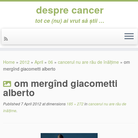
despre cancer
tot ce (nu) ai vrut să știi …
Skip
to
Home
»
2012
»
April
»
06
»
cancerul nu are rău de înălțime
»
om
content
mergînd giacometti alberto
om mergînd giacometti
alberto
Published
7 April 2012
at dimensions
185 × 272
in
cancerul nu are rău de
înălțime
.