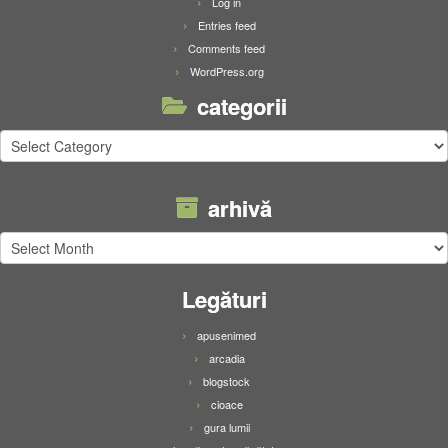
Log in
Entries feed
Comments feed
WordPress.org
categorii
categorii
arhivă
arhivă
Legături
apusenimed
arcadia
blogstock
cioace
gura lumii