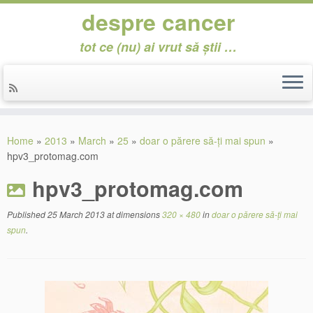
despre cancer
tot ce (nu) ai vrut să știi …
Skip
to
Home
»
2013
»
March
»
25
»
doar o părere să-ți mai spun
»
content
hpv3_protomag.com
hpv3_protomag.com
Published
25 March 2013
at dimensions
320 × 480
in
doar o părere să-ți mai
spun
.