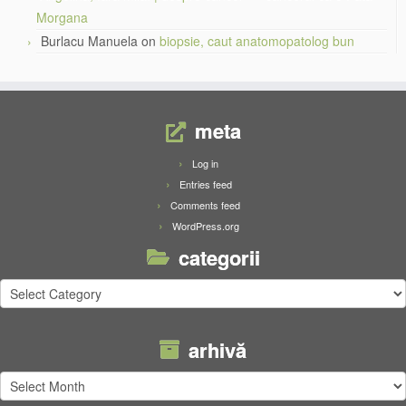
Morgana
Burlacu Manuela
on
biopsie, caut anatomopatolog bun
meta
Log in
Entries feed
Comments feed
WordPress.org
categorii
categorii
arhivă
arhivă