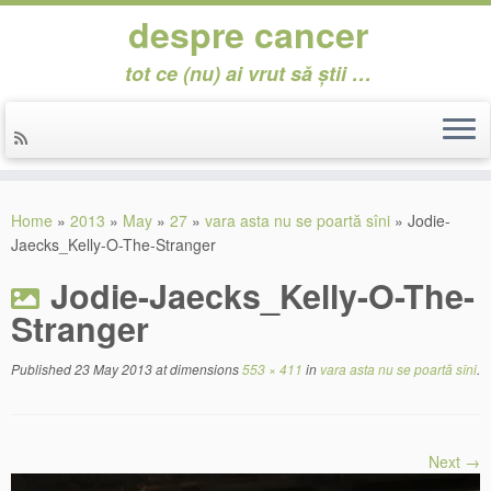
despre cancer
tot ce (nu) ai vrut să știi …
Skip
to
Home
»
2013
»
May
»
27
»
vara asta nu se poartă sîni
»
Jodie-
content
Jaecks_Kelly-O-The-Stranger
Jodie-Jaecks_Kelly-O-The-
Stranger
Published
23 May 2013
at dimensions
553 × 411
in
vara asta nu se poartă sîni
.
Next →