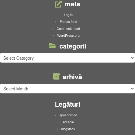
meta
Log in
Entries feed
Comments feed
WordPress.org
categorii
categorii
arhivă
arhivă
Legături
apusenimed
arcadia
blogstock