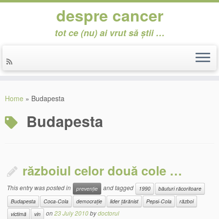
despre cancer
tot ce (nu) ai vrut să știi …
Skip
to
Home
»
Budapesta
content
Budapesta
războiul celor două cole …
This entry was posted in
and tagged
prevenție
1990
băuturi răcoritoare
Budapesta
Coca-Cola
democrație
lider țărănist
Pepsi-Cola
război
on
23 July 2010
by
doctorul
victimă
vin