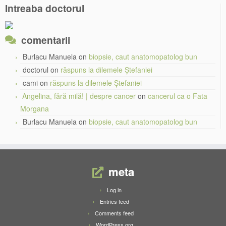
Intreaba doctorul
comentarii
Burlacu Manuela
on
biopsie, caut anatomopatolog bun
doctorul
on
răspuns la dilemele Ștefaniei
cami
on
răspuns la dilemele Ștefaniei
Angelina, fără milă! | despre cancer
on
cancerul ca o Fata
Morgana
Burlacu Manuela
on
biopsie, caut anatomopatolog bun
meta
Log in
Entries feed
Comments feed
WordPress.org