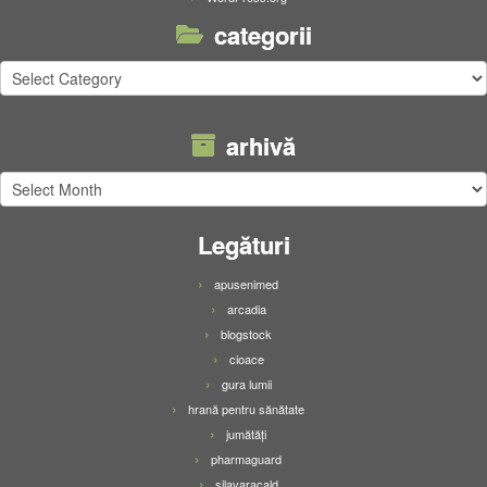
categorii
categorii
arhivă
arhivă
Legături
apusenimed
arcadia
blogstock
cioace
gura lumii
hrană pentru sănătate
jumătăți
pharmaguard
silavaracald