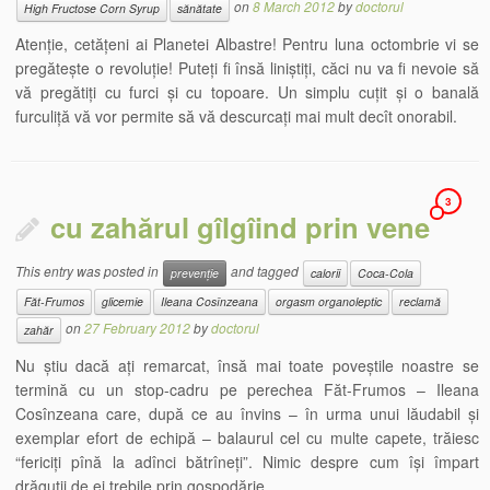
on
8 March 2012
by
doctorul
High Fructose Corn Syrup
sănătate
Atenție, cetățeni ai Planetei Albastre! Pentru luna octombrie vi se
pregătește o revoluție! Puteți fi însă liniștiți, căci nu va fi nevoie să
vă pregătiți cu furci și cu topoare. Un simplu cuțit și o banală
furculiță vă vor permite să vă descurcați mai mult decît onorabil.
3
cu zahărul gîlgîind prin vene
This entry was posted in
and tagged
prevenție
calorii
Coca-Cola
Făt-Frumos
glicemie
Ileana Cosînzeana
orgasm organoleptic
reclamă
on
27 February 2012
by
doctorul
zahăr
Nu știu dacă ați remarcat, însă mai toate poveștile noastre se
termină cu un stop-cadru pe perechea Făt-Frumos – Ileana
Cosînzeana care, după ce au învins – în urma unui lăudabil și
exemplar efort de echipă – balaurul cel cu multe capete, trăiesc
“fericiți pînă la adînci bătrîneți”. Nimic despre cum își împart
drăguții de ei trebile prin gospodărie.