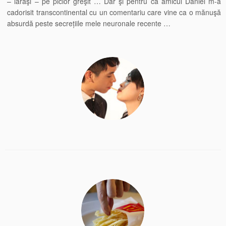
– iarăşi – pe picior greşit … Dar şi pentru că amicul Daniel m-a
cadorisit transcontinental cu un comentariu care vine ca o mănuşă
absurdă peste secrețiile mele neuronale recente …