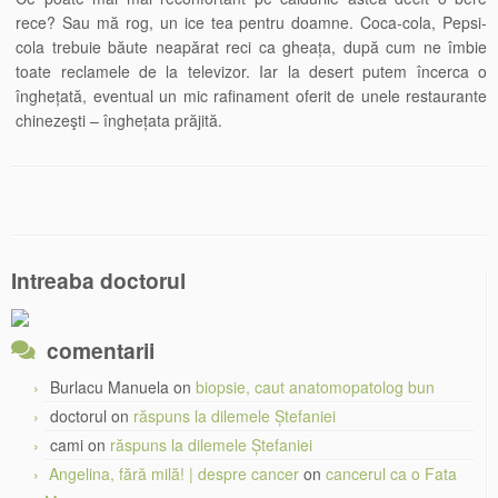
rece? Sau mă rog, un ice tea pentru doamne. Coca-cola, Pepsi-
cola trebuie băute neapărat reci ca gheața, după cum ne îmbie
toate reclamele de la televizor. Iar la desert putem încerca o
înghețată, eventual un mic rafinament oferit de unele restaurante
chinezeşti – înghețata prăjită.
Intreaba doctorul
comentarii
Burlacu Manuela
on
biopsie, caut anatomopatolog bun
doctorul
on
răspuns la dilemele Ștefaniei
cami
on
răspuns la dilemele Ștefaniei
Angelina, fără milă! | despre cancer
on
cancerul ca o Fata