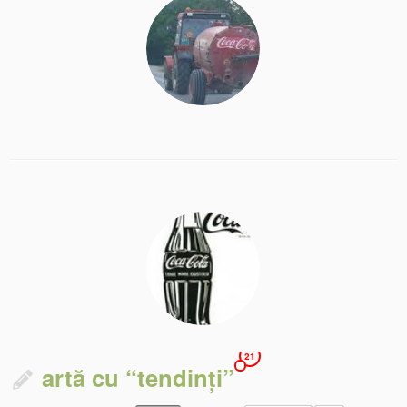
21
artă cu “tendinți”