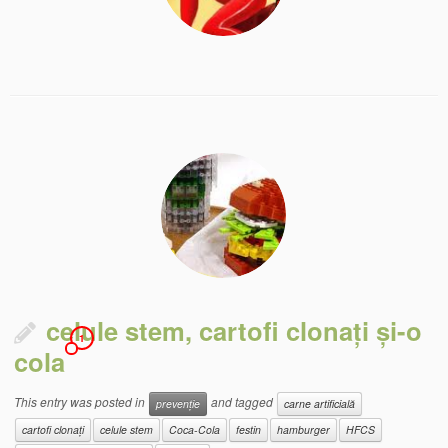
celule stem, cartofi clonați și-o
1
cola
This entry was posted in
and tagged
prevenție
carne artificială
cartofi clonați
celule stem
Coca-Cola
festin
hamburger
HFCS