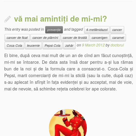
vă mai amintiți de mi-mi?
This entry was posted in
and tagged
prevenție
4-metilimidazol
cancer
cancer de ficat
cancer de plămîni
cancer de tiroidă
cancerigen
caramel
on
9 March 2012
by
doctorul
Coca-Cola
leucemie
Pepsi-Cola
zahăr
Ei bine, după ceva mai mult de un an de cînd am făcut cunoștință,
mi-mi se întoarce. De data asta însă doar pentru a-și lua rămas
bun de la noi și de la formula care a consacrat-o. Coca-Cola și
Pepsi, marii comercianți de mi-mi la sticlă (sau la cutie, după caz)
s-au aplecat în sfîrșit în fața evidenței și au acceptat, mai de voie,
mai de nevoie, să schimbe rețeta celebrei lor ape colorate.