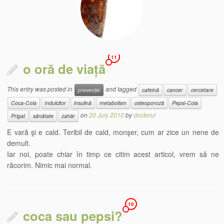
11
o oră de viață
This entry was posted in
and tagged
prevenție
cafeină
cancer
cercetare
Coca-Cola
îndulcitor
insulină
metabolism
osteoporoză
Pepsi-Cola
on
20 July 2010
by
doctorul
Prigat
sănătate
zahăr
E vară şi e cald. Teribil de cald, monşer, cum ar zice un nene de
demult.
Iar noi, poate chiar în timp ce citim acest articol, vrem să ne
răcorim. Nimic mai normal.
10
coca sau pepsi?