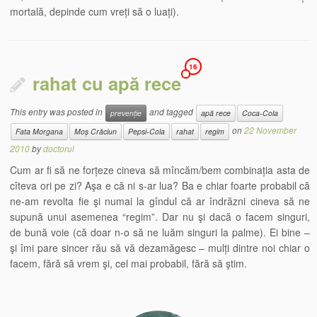
mortală, depinde cum vreți să o luați).
16
rahat cu apă rece
This entry was posted in
and tagged
prevenție
apă rece
Coca-Cola
on
22 November
Fata Morgana
Moș Crăciun
Pepsi-Cola
rahat
regim
2010
by
doctorul
Cum ar fi să ne forțeze cineva să mîncăm/bem combinația asta de
cîteva ori pe zi? Aşa e că ni s-ar lua? Ba e chiar foarte probabil că
ne-am revolta fie şi numai la gîndul că ar îndrăzni cineva să ne
supună unui asemenea “regim”. Dar nu şi dacă o facem singuri,
de bună voie (că doar n-o să ne luăm singuri la palme). Ei bine –
şi îmi pare sincer rău să vă dezamăgesc – mulți dintre noi chiar o
facem, fără să vrem şi, cel mai probabil, fără să ştim.