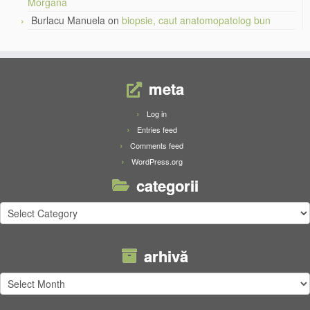
Morgana
Burlacu Manuela
on
biopsie, caut anatomopatolog bun
meta
Log in
Entries feed
Comments feed
WordPress.org
categorii
categorii
arhivă
arhivă