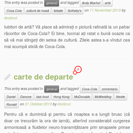
This entry was posted in
and tagged
general
Andy Warhol
artă
on
11 November 2010
by
Coca-Cola
cultură de masă
licitație
Sotheby's
doctorul
Iubitori de artă? Vă place să admirați o pictură rafinată la un pahar
răcoritor de Coca-Cola? Ei bine, tocmai ați ratat o bună ocazie ca
să vă mai stingeți din setea de cultură. Zilele astea s-a vîndut cea
mai scumpă sticlă de Coca-Cola.
7
carte de departe
This entry was posted in
and tagged
general
Coca-Cola
comentariu
Daniel
Danone
fast-food
Hong Kong
McDonalds
McWedding
Nestle
on
31 October 2010
by
doctorul
Ronald
Pentru că e duminică şi pentru că noaptea s-a lungit brusc (că
doar ce trecurăm la ora de iarnă), alterînd considerabil curgerea
armonioasă a fluidelor neuro-transmițătoare prin sinapsele prinse