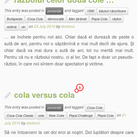
This entry was posted in
and tagged
prevenție
1990
băuturi răcoritoare
Budapesta
Coca-Cola
democrație
lider țărănist
Pepsi-Cola
război
on
23 July 2010
by
doctorul
victimă
vin
… se încheie pentru noi aici. Chiar dacă el durează de peste o
sută de ani, pentru noi o săptămînă e mai mult decît de ajuns. Şi
chiar dacă va mai dura o sută de ani, tot nu merită mai mult.
Pentru că nu e războiul nostru, ci al lor. De fapt e doar un pseudo-
război, în care noi sîntem doar spectatori şi victime.
5
cola versus cola
This entry was posted in
and tagged
prevenție
Coca-Cola
on
21
Coca-Cola Classic
cola
New Coke
Pepsi Challenge
Pepsi-Cola
July 2010
by
doctorul
Să ne întoarcem la cei doi eroi ai noştri. Doi luptători despre care