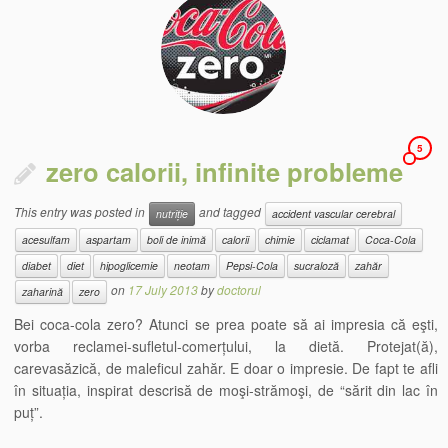
5
zero calorii, infinite probleme
This entry was posted in
and tagged
nutriție
accident vascular cerebral
acesulfam
aspartam
boli de inimă
calorii
chimie
ciclamat
Coca-Cola
diabet
diet
hipoglicemie
neotam
Pepsi-Cola
sucraloză
zahăr
on
17 July 2013
by
doctorul
zaharină
zero
Bei coca-cola zero? Atunci se prea poate să ai impresia că eşti,
vorba reclamei-sufletul-comerțului, la dietă. Protejat(ă),
carevasăzică, de maleficul zahăr. E doar o impresie. De fapt te afli
în situația, inspirat descrisă de moşi-strămoşi, de “sărit din lac în
puț”.