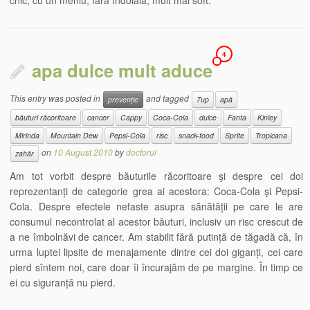
chic, cu un meniu, fără îndoială, mult mai soft.
4
apa dulce mult aduce
This entry was posted in
and tagged
prevenție
7up
apă
băuturi răcoritoare
cancer
Cappy
Coca-Cola
dulce
Fanta
Kinley
Mirinda
Mountain Dew
Pepsi-Cola
risc
snack-food
Sprite
Tropicana
on
10 August 2010
by
doctorul
zahăr
Am tot vorbit despre băuturile răcoritoare şi despre cei doi
reprezentanți de categorie grea ai acestora: Coca-Cola şi Pepsi-
Cola. Despre efectele nefaste asupra sănătății pe care le are
consumul necontrolat al acestor băuturi, inclusiv un risc crescut de
a ne îmbolnăvi de cancer. Am stabilit fără putință de tăgadă că, în
urma luptei lipsite de menajamente dintre cei doi giganți, cei care
pierd sîntem noi, care doar îi încurajăm de pe margine. În timp ce
ei cu siguranță nu pierd.