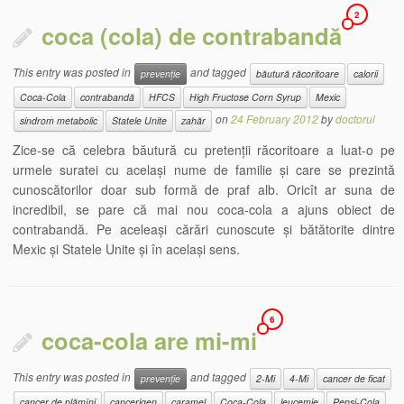
2
coca (cola) de contrabandă
This entry was posted in
and tagged
prevenție
băutură răcoritoare
calorii
Coca-Cola
contrabandă
HFCS
High Fructose Corn Syrup
Mexic
on
24 February 2012
by
doctorul
sindrom metabolic
Statele Unite
zahăr
Zice-se că celebra băutură cu pretenții răcoritoare a luat-o pe
urmele suratei cu același nume de familie și care se prezintă
cunoscătorilor doar sub formă de praf alb. Oricît ar suna de
incredibil, se pare că mai nou coca-cola a ajuns obiect de
contrabandă. Pe aceleași cărări cunoscute și bătătorite dintre
Mexic și Statele Unite și în același sens.
6
coca-cola are mi-mi
This entry was posted in
and tagged
prevenție
2-Mi
4-Mi
cancer de ficat
cancer de plămîni
cancerigen
caramel
Coca-Cola
leucemie
Pepsi-Cola