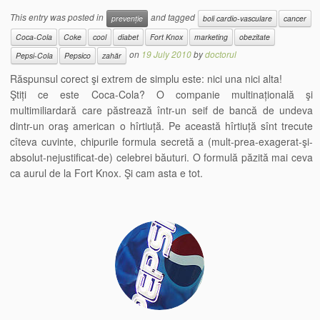
This entry was posted in
and tagged
prevenție
boli cardio-vasculare
cancer
Coca-Cola
Coke
cool
diabet
Fort Knox
marketing
obezitate
on
19 July 2010
by
doctorul
Pepsi-Cola
Pepsico
zahăr
Răspunsul corect şi extrem de simplu este: nici una nici alta!
Ştiți ce este Coca-Cola? O companie multinațională şi
multimiliardară care păstrează într-un seif de bancă de undeva
dintr-un oraş american o hîrtiuță. Pe această hîrtiuță sînt trecute
cîteva cuvinte, chipurile formula secretă a (mult-prea-exagerat-şi-
absolut-nejustificat-de) celebrei băuturi. O formulă păzită mai ceva
ca aurul de la Fort Knox. Şi cam asta e tot.