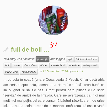
5
full de boli …
This entry was posted in
and tagged
prevenție
apă
băuturi răcoritoare
boli
cancer
Coca-Cola
diabet
moarte lentă
obezitate
osteoporoză
on
27 November 2010
by
doctorul
Pepsi-Cola
viață mortală
… cu cola în coadă (una e Coca, cealaltă Pepsi). Chiar dacă abia
am scris despre asta, tocmai mi-a “intrat” o “mînă” prea bună ca
să o ignor şi să zic pas. Drept pentru care plusez cu o serie
“servită” de amicii de la Pravda. Care ne avertizează că, nici mai
mult nici mai puțin, cei care consumă băuturi răcoritoare – de orice
fel, nu numai cola – mor de o moarte lentă (sau trăiesc o viață