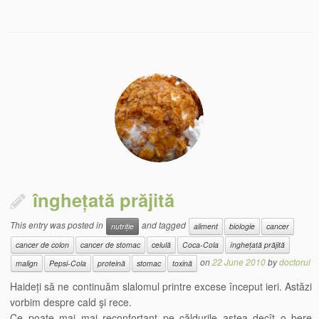
înghețată prăjită
This entry was posted in
and tagged
nutriție
aliment
biologie
cancer
cancer de colon
cancer de stomac
celulă
Coca-Cola
înghețată prăjită
on
22 June 2010
by
doctorul
malign
Pepsi-Cola
proteină
stomac
toxină
Haideți să ne continuăm slalomul printre excese început ieri. Astăzi
vorbim despre cald şi rece.
Ce poate mai mai reconfortant pe căldurile astea decît o bere