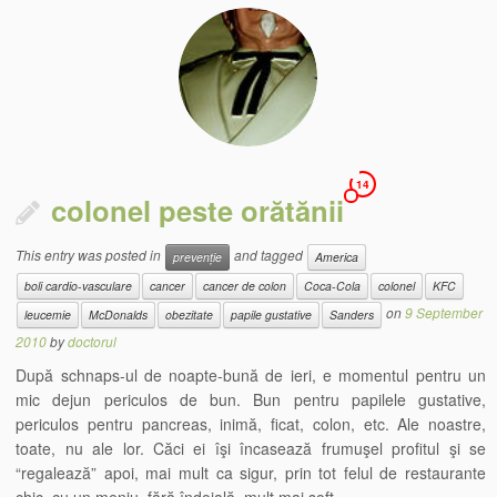
14
colonel peste orătănii
This entry was posted in
and tagged
prevenție
America
boli cardio-vasculare
cancer
cancer de colon
Coca-Cola
colonel
KFC
on
9 September
leucemie
McDonalds
obezitate
papile gustative
Sanders
2010
by
doctorul
După schnaps-ul de noapte-bună de ieri, e momentul pentru un
mic dejun periculos de bun. Bun pentru papilele gustative,
periculos pentru pancreas, inimă, ficat, colon, etc. Ale noastre,
toate, nu ale lor. Căci ei îşi încasează frumuşel profitul şi se
“regalează” apoi, mai mult ca sigur, prin tot felul de restaurante