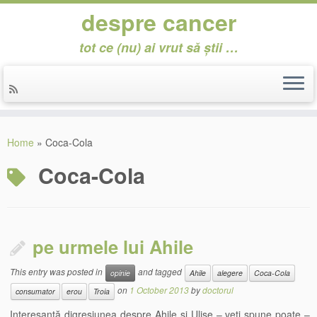
despre cancer
tot ce (nu) ai vrut să știi …
Skip
to
Home
»
Coca-Cola
content
Coca-Cola
pe urmele lui Ahile
This entry was posted in
and tagged
opinie
Ahile
alegere
Coca-Cola
on
1 October 2013
by
doctorul
consumator
erou
Troia
Interesantă digresiunea despre Ahile şi Ulise – veţi spune poate –