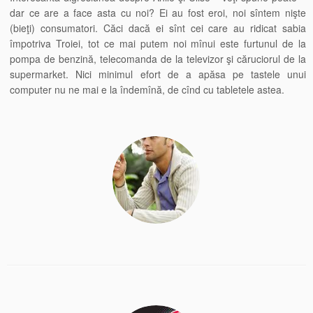
dar ce are a face asta cu noi? Ei au fost eroi, noi sîntem nişte
(bieţi) consumatori. Căci dacă ei sînt cei care au ridicat sabia
împotriva Troiei, tot ce mai putem noi mînui este furtunul de la
pompa de benzină, telecomanda de la televizor şi căruciorul de la
supermarket. Nici minimul efort de a apăsa pe tastele unui
computer nu ne mai e la îndemînă, de cînd cu tabletele astea.