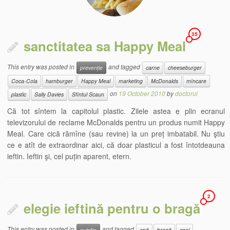
35
sanctitatea sa Happy Meal
This entry was posted in
and tagged
prevenție
carne
cheeseburger
Coca-Cola
hamburger
Happy Meal
marketing
McDonalds
mîncare
on
19 October 2010
by
doctorul
plastic
Sally Davies
Sfîntul Scaun
Că tot sîntem la capitolul plastic. Zilele astea e plin ecranul
televizorului de reclame McDonalds pentru un produs numit Happy
Meal. Care cică rămîne (sau revine) la un preț imbatabil. Nu ştiu
ce e atît de extraordinar aici, că doar plasticul a fost întotdeauna
ieftin. Ieftin şi, cel puțin aparent, etern.
2
elegie ieftină pentru o bragă
This entry was posted in
and tagged
nutriție
apă
bragă
ceai