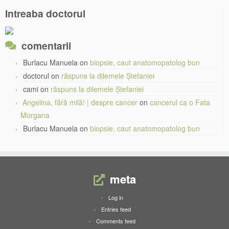
Intreaba doctorul
comentarii
Burlacu Manuela
on
biopsie, caut anatomopatolog bun
doctorul
on
răspuns la dilemele Ștefaniei
cami
on
răspuns la dilemele Ștefaniei
Angelina, fără milă! | despre cancer
on
cancerul ca o Fata
Morgana
Burlacu Manuela
on
biopsie, caut anatomopatolog bun
meta
Log in
Entries feed
Comments feed