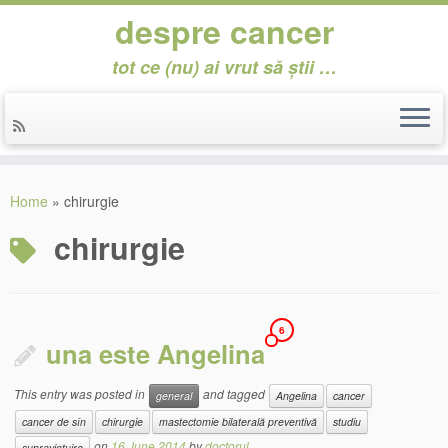
despre cancer
tot ce (nu) ai vrut să știi …
Skip
to
Home
»
chirurgie
content
chirurgie
6
una este Angelina
This entry was posted in
and tagged
general
Angelina
cancer
cancer de sîn
chirurgie
mastectomie bilaterală preventivă
studiu
on
16 June 2014
by
doctorul
supraviețuire