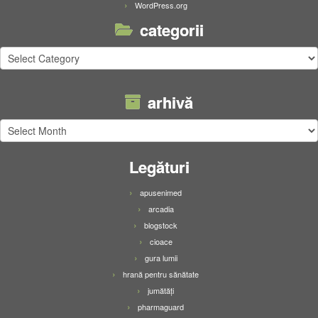
WordPress.org
categorii
categorii
arhivă
arhivă
Legături
apusenimed
arcadia
blogstock
cioace
gura lumii
hrană pentru sănătate
jumătăți
pharmaguard