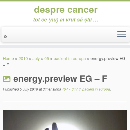
despre cancer
tot ce (nu) ai vrut să știi …
Skip
to
Home
»
2010
»
July
»
05
»
pacient în europa
»
energy.preview EG
content
– F
energy.preview EG – F
Published
5 July 2010
at dimensions
464 × 347
in
pacient în europa
.