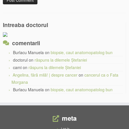
Intreaba doctorul
comentarii
Burlacu Manuela
on
biopsie, caut anatomopatolog bun
doctorul
on
răspuns la dilemele Ștefaniei
cami
on
răspuns la dilemele Ștefaniei
Angelina, fără milă! | despre cancer
on
cancerul ca o Fata
Morgana
Burlacu Manuela
on
biopsie, caut anatomopatolog bun
meta
Log in