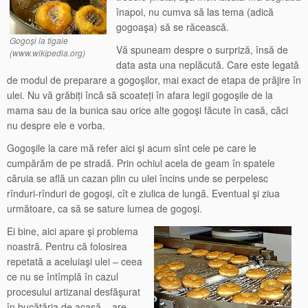
înapoi, nu cumva să las tema (adică
gogoaşa) să se răcească.
Gogoşi la tigaie
Vă spuneam despre o surpriză, însă de
(www.wikipedia.org)
data asta una neplăcută. Care este legată
de modul de preparare a gogoşilor, mai exact de etapa de prăjire în
ulei. Nu vă grăbiți încă să scoateți în afara legii gogoşile de la
mama sau de la bunica sau orice alte gogoşi făcute în casă, căci
nu despre ele e vorba.
Gogoşile la care mă refer aici şi acum sînt cele pe care le
cumpărăm de pe stradă. Prin ochiul acela de geam în spatele
căruia se află un cazan plin cu ulei încins unde se perpelesc
rînduri-rînduri de gogoşi, cît e ziulica de lungă. Eventual şi ziua
următoare, ca să se sature lumea de gogoşi.
Ei bine, aici apare şi problema
noastră. Pentru că folosirea
repetată a aceluiaşi ulei – ceea
ce nu se întîmplă în cazul
procesului artizanal desfăşurat
în bucătăria de acasă – are