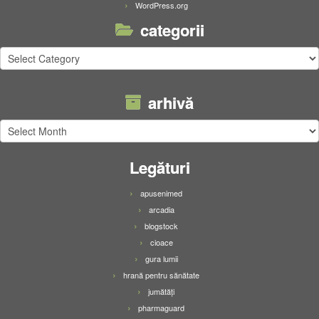
WordPress.org
categorii
categorii
arhivă
arhivă
Legături
apusenimed
arcadia
blogstock
cioace
gura lumii
hrană pentru sănătate
jumătăți
pharmaguard