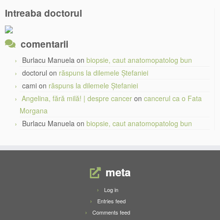
Intreaba doctorul
comentarii
Burlacu Manuela
on
biopsie, caut anatomopatolog bun
doctorul
on
răspuns la dilemele Ștefaniei
cami
on
răspuns la dilemele Ștefaniei
Angelina, fără milă! | despre cancer
on
cancerul ca o Fata
Morgana
Burlacu Manuela
on
biopsie, caut anatomopatolog bun
meta
Log in
Entries feed
Comments feed