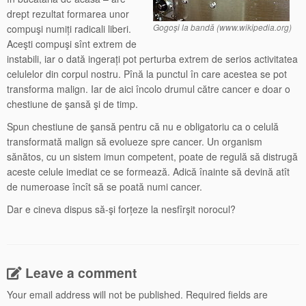
drept rezultat formarea unor
Gogoşi la bandă (www.wikipedia.org)
compuşi numiți radicali liberi.
Aceşti compuşi sînt extrem de
instabili, iar o dată ingerați pot perturba extrem de serios activitatea
celulelor din corpul nostru. Pînă la punctul în care acestea se pot
transforma malign. Iar de aici încolo drumul către cancer e doar o
chestiune de şansă şi de timp.
Spun chestiune de şansă pentru că nu e obligatoriu ca o celulă
transformată malign să evolueze spre cancer. Un organism
sănătos, cu un sistem imun competent, poate de regulă să distrugă
aceste celule imediat ce se formează. Adică înainte să devină atît
de numeroase încît să se poată numi cancer.
Dar e cineva dispus să-şi forțeze la nesfîrşit norocul?
Leave a comment
Your email address will not be published.
Required fields are