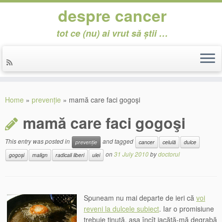
despre cancer
tot ce (nu) ai vrut să știi …
Skip
to
Home
»
prevenție
»
mamă care faci gogoşi
content
mamă care faci gogoşi
This entry was posted in
and tagged
prevenție
cancer
celulă
dulce
on
31 July 2010
by
doctorul
gogoși
malign
radicali liberi
ulei
Spuneam nu mai departe de ieri că
voi
reveni la dulcele subiect
. Iar o promisiune
trebuie ținută, aşa încît iacătă-mă degrabă