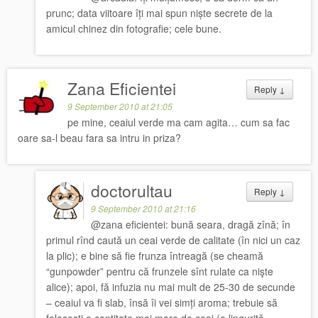
prunc; data viitoare îți mai spun niște secrete de la
amicul chinez din fotografie; cele bune.
Zana Eficientei
Reply
↓
9 September 2010 at 21:05
pe mine, ceaiul verde ma cam agita… cum sa fac
oare sa-l beau fara sa intru in priza?
doctorultau
Reply
↓
9 September 2010 at 21:16
@zana eficientei: bună seara, dragă zînă; în
primul rînd caută un ceai verde de calitate (în nici un caz
la plic); e bine să fie frunza întreagă (se cheamă
“gunpowder” pentru că frunzele sînt rulate ca nişte
alice); apoi, fă infuzia nu mai mult de 25-30 de secunde
– ceaiul va fi slab, însă îi vei simți aroma; trebuie să