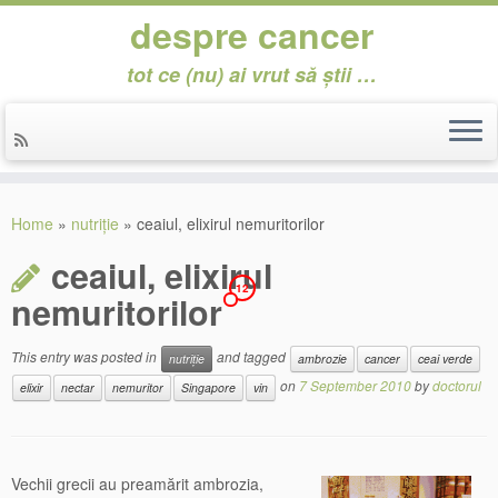
despre cancer
tot ce (nu) ai vrut să știi …
Skip
to
Home
»
nutriție
»
ceaiul, elixirul nemuritorilor
content
ceaiul, elixirul
12
nemuritorilor
This entry was posted in
and tagged
nutriție
ambrozie
cancer
ceai verde
on
7 September 2010
by
doctorul
elixir
nectar
nemuritor
Singapore
vin
Vechii grecii au preamărit ambrozia,