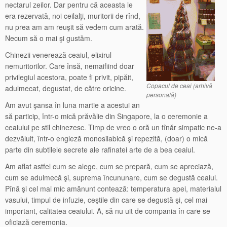
nectarul zeilor. Dar pentru că aceasta le
era rezervată, noi ceilalți, muritorii de rînd,
nu prea am am reuşit să vedem cum arată.
Necum să o mai şi gustăm.
Chinezii venerează ceaiul, elixirul
nemuritorilor. Care însă, nemaifiind doar
privilegiul acestora, poate fi privit, pipăit,
Copacul de ceai (arhivă
adulmecat, degustat, de către oricine.
personală)
Am avut şansa în luna martie a acestui an
să particip, într-o mică prăvălie din Singapore, la o ceremonie a
ceaiului pe stil chinezesc. Timp de vreo o oră un tînăr simpatic ne-a
dezvăluit, într-o engleză monosilabică şi repezită, (doar) o mică
parte din subtilele secrete ale rafinatei arte de a bea ceaiul.
Am aflat astfel cum se alege, cum se prepară, cum se apreciază,
cum se adulmecă şi, suprema încununare, cum se degustă ceaiul.
Pînă şi cel mai mic amănunt contează: temperatura apei, materialul
vasului, timpul de infuzie, ceştile din care se degustă şi, cel mai
important, calitatea ceaiului. A, să nu uit de compania în care se
oficiază ceremonia.