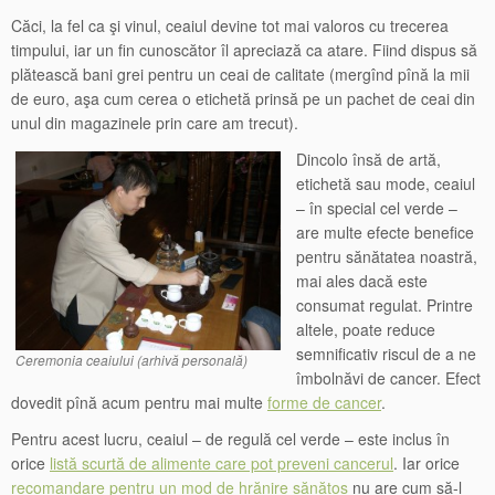
Căci, la fel ca şi vinul, ceaiul devine tot mai valoros cu trecerea
timpului, iar un fin cunoscător îl apreciază ca atare. Fiind dispus să
plătească bani grei pentru un ceai de calitate (mergînd pînă la mii
de euro, aşa cum cerea o etichetă prinsă pe un pachet de ceai din
unul din magazinele prin care am trecut).
Dincolo însă de artă,
etichetă sau mode, ceaiul
– în special cel verde –
are multe efecte benefice
pentru sănătatea noastră,
mai ales dacă este
consumat regulat. Printre
altele, poate reduce
semnificativ riscul de a ne
Ceremonia ceaiului (arhivă personală)
îmbolnăvi de cancer. Efect
dovedit pînă acum pentru mai multe
forme de cancer
.
Pentru acest lucru, ceaiul – de regulă cel verde – este inclus în
orice
listă scurtă de alimente care pot preveni cancerul
. Iar orice
recomandare pentru un mod de hrănire sănătos
nu are cum să-l