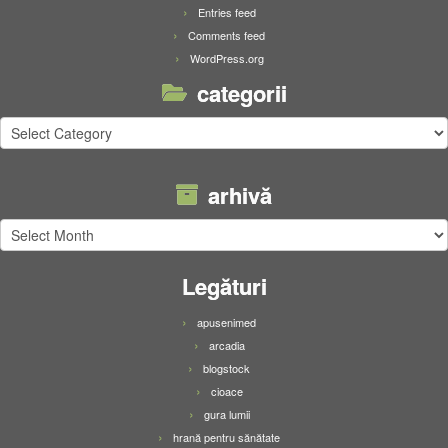
Entries feed
Comments feed
WordPress.org
categorii
categorii
arhivă
arhivă
Legături
apusenimed
arcadia
blogstock
cioace
gura lumii
hrană pentru sănătate