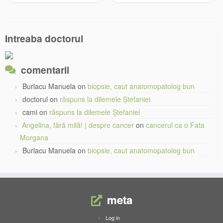
Intreaba doctorul
comentarii
Burlacu Manuela
on
biopsie, caut anatomopatolog bun
doctorul
on
răspuns la dilemele Ștefaniei
cami
on
răspuns la dilemele Ștefaniei
Angelina, fără milă! | despre cancer
on
cancerul ca o Fata
Morgana
Burlacu Manuela
on
biopsie, caut anatomopatolog bun
meta
Log in