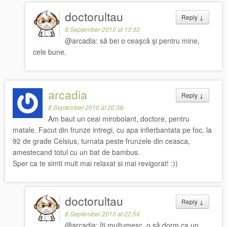
doctorultau
Reply
↓
8 September 2010 at 13:33
@arcadia: să bei o ceaşcă şi pentru mine,
cele bune.
arcadia
Reply
↓
8 September 2010 at 20:38
Am baut un ceai mirobolant, doctore, pentru
matale. Facut din frunze intregi, cu apa infierbantata pe foc, la
92 de grade Celsius, turnata peste frunzele din ceasca,
amestecand totul cu un bat de bambus.
Sper ca te simti mult mai relaxat si mai revigorat! :))
doctorultau
Reply
↓
8 September 2010 at 22:54
@arcadia: îți mulțumesc, o să dorm ca un