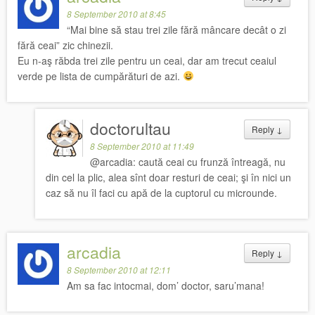
8 September 2010 at 8:45
“Mai bine să stau trei zile fără mâncare decât o zi
fără ceai” zic chinezii.
Eu n-aş răbda trei zile pentru un ceai, dar am trecut ceaiul
verde pe lista de cumpărături de azi.
doctorultau
Reply
↓
8 September 2010 at 11:49
@arcadia: caută ceai cu frunză întreagă, nu
din cel la plic, alea sînt doar resturi de ceai; şi în nici un
caz să nu îl faci cu apă de la cuptorul cu microunde.
arcadia
Reply
↓
8 September 2010 at 12:11
Am sa fac intocmai, dom’ doctor, saru’mana!