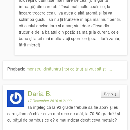
foloseşti o cantitate mai mare de ceai (o linguriță
întreagă) din care obții însă mai multe ceainice; la
fiecare trecere ceaiul va avea o altă aromă şi îşi va
schimba gustul; să nu ții frunzele în apă mai mult pentru
că ceaiul devine tare şi amar; sînt doar cîteva din
trucurile de la băiatul din poză; să mă ții la curent, cele
bune şi la cît mai multe vrăji spornice (p.s. – fără zahăr,
fără miere!)
Pingback:
monstrul dinăuntru | tot ce (nu) ai vrut să ştii ...
Daria B.
Reply
↓
17 December 2010 at 21:09
să înţeleg că la 92 grade trebuie să fie apa? şi eu
care ştiam că chiar ceva mai rece de atât, la 70-80 grade?! şi
cu băţul de bambus ce e? e mai indicat decât ceva metalic?