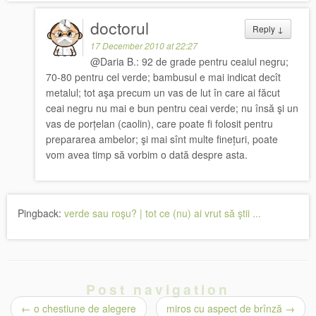
doctorul
Reply
↓
17 December 2010 at 22:27
@Daria B.: 92 de grade pentru ceaiul negru;
70-80 pentru cel verde; bambusul e mai indicat decît
metalul; tot aşa precum un vas de lut în care ai făcut
ceai negru nu mai e bun pentru ceai verde; nu însă şi un
vas de porțelan (caolin), care poate fi folosit pentru
prepararea ambelor; şi mai sînt multe finețuri, poate
vom avea timp să vorbim o dată despre asta.
Pingback:
verde sau roşu? | tot ce (nu) ai vrut să ştii ...
Post navigation
←
o chestiune de alegere
miros cu aspect de brînză
→