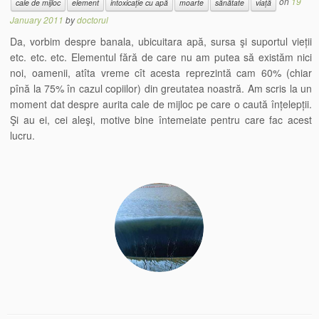
on
19
cale de mijloc
element
intoxicație cu apă
moarte
sănătate
viață
January 2011
by
doctorul
Da, vorbim despre banala, ubicuitara apă, sursa şi suportul vieții
etc. etc. etc. Elementul fără de care nu am putea să existăm nici
noi, oamenii, atîta vreme cît acesta reprezintă cam 60% (chiar
pînă la 75% în cazul copiilor) din greutatea noastră. Am scris la un
moment dat despre aurita cale de mijloc pe care o caută înțelepții.
Şi au ei, cei aleşi, motive bine întemeiate pentru care fac acest
lucru.