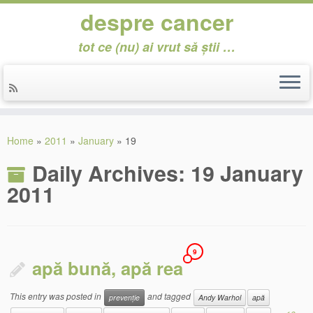
despre cancer
tot ce (nu) ai vrut să știi …
Skip
to
Home
»
2011
»
January
»
19
content
Daily Archives:
19 January
2011
9
apă bună, apă rea
This entry was posted in
and tagged
prevenție
Andy Warhol
apă