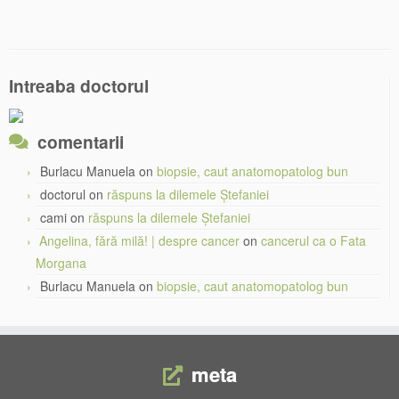
Intreaba doctorul
comentarii
Burlacu Manuela
on
biopsie, caut anatomopatolog bun
doctorul
on
răspuns la dilemele Ștefaniei
cami
on
răspuns la dilemele Ștefaniei
Angelina, fără milă! | despre cancer
on
cancerul ca o Fata
Morgana
Burlacu Manuela
on
biopsie, caut anatomopatolog bun
meta