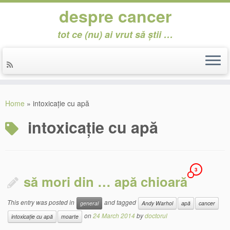
despre cancer
tot ce (nu) ai vrut să știi …
Skip
to
Home
»
intoxicație cu apă
content
intoxicație cu apă
3
să mori din … apă chioară
This entry was posted in
and tagged
general
Andy Warhol
apă
cancer
on
24 March 2014
by
doctorul
intoxicație cu apă
moarte