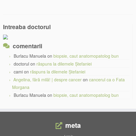
Intreaba doctorul
comentarii
Burlacu Manuela
on
biopsie, caut anatomopatolog bun
doctorul
on
răspuns la dilemele Ștefaniei
cami
on
răspuns la dilemele Ștefaniei
Angelina, fără milă! | despre cancer
on
cancerul ca o Fata
Morgana
Burlacu Manuela
on
biopsie, caut anatomopatolog bun
meta