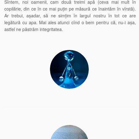
Sîntem, noi oamenii, cam două treimi apă (ceva mai mult în
copilărie, din ce în ce mai puțin pe măsură ce înaintăm în vîrstă).
Ar trebui, așadar, să ne simțim în largul nostru în tot ce are
legătură cu apa. Mai ales atunci cînd o bem pentru că, nu-i așa,
astfel ne păstrăm integritatea.