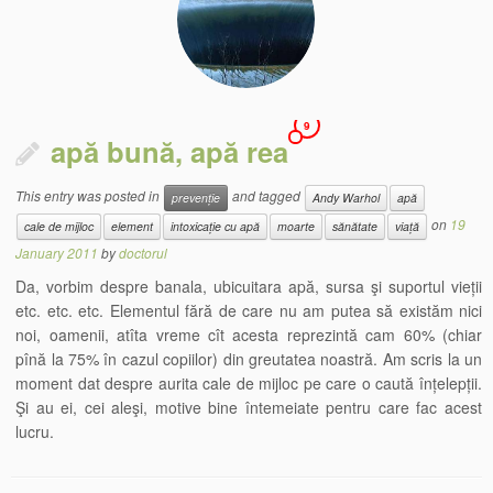
9
apă bună, apă rea
This entry was posted in
and tagged
prevenție
Andy Warhol
apă
on
19
cale de mijloc
element
intoxicație cu apă
moarte
sănătate
viață
January 2011
by
doctorul
Da, vorbim despre banala, ubicuitara apă, sursa şi suportul vieții
etc. etc. etc. Elementul fără de care nu am putea să existăm nici
noi, oamenii, atîta vreme cît acesta reprezintă cam 60% (chiar
pînă la 75% în cazul copiilor) din greutatea noastră. Am scris la un
moment dat despre aurita cale de mijloc pe care o caută înțelepții.
Şi au ei, cei aleşi, motive bine întemeiate pentru care fac acest
lucru.