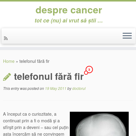
despre cancer
tot ce (nu) ai vrut să știi …
Skip
to
Home
»
telefonul fără fir
content
3
telefonul fără fir
This entry was posted on
19 May 2011
by
doctorul
A început ca o curiozitate, a
continuat prin a fi o modă şi a
sfîrşit prin a deveni – sau cel puțin
asta încercăm să ne convingem