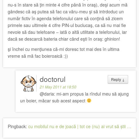
nu-s în stare să ţin minte 4 cifre până în oraş), deşi acum mă
gândesc că aş putea să fac ca văru-meu şi să intrdoduc un
număr fictiv în agenda telefonului care să conţină să zicem
primele sau ultimele 4 cifre PIN-ul buclucaş, ca să nu mai fie
nevoie să dau telefoane – iată o altă utilitate a telefonului, iar
dacă se descarcă bateria chiar când eşti în oraş: ghinion!
şi închei cu menţiunea că-mi doresc tot mai des în ultima
vreme să mă fac boieroaică :))
doctorul
Reply
↓
21 May 2011 at 18:50
@daria: mi-am propus la rîndul meu să ajung
un boier, măcar sub acest aspect
Pingback:
cu mobilul nu e de joacă | tot ce (nu) ai vrut să știi …