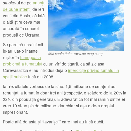
smoke
-ul de pe
anunțul
de bune intenții
de ieri
venit din Rusia, că iată
o altă știre ceva mai
ancorată în concret
produsă de Ucraina.
Se pare că ucrainienii
le-au luat-o înainte
Mai senin (foto: www.nc-mag.com)
rușilor în
fumegoasa
problemă a fumatului
cu un vîrf de țigară, ca să zic așa.
Carevasăzică ei au introdus deja o
interdicție privind fumatul în
spații publice
încă din 2008.
Iar rezultatele vorbesc de la sine: 1,5 milioane de cetățeni au
renunțat la fumat în doar trei ani (respectiv, o scădere de la 26% la
22% din populația generală). E adevărat că tot mai rămîn dintre ei
vreo 10 și-un pic de milioane, dar chiar și așa e de-a dreptul
impresionant.
Poate află de asta și “tavarișcii” care mai au încă dubii.