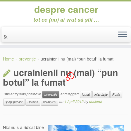
despre cancer
tot ce (nu) ai vrut să știi …
Skip
to
Home
»
prevenție
»
ucrainienii nu (mai) “pun botul” la fumat
content
ucrainienii nu (mai) “pun
2
botul” la fumat
This entry was posted in
and tagged
prevenție
fumat
interdicție
Rusia
on
4 April 2012
by
doctorul
spații publice
Ucraina
ucrainieni
Nici nu s-a ridicat bine