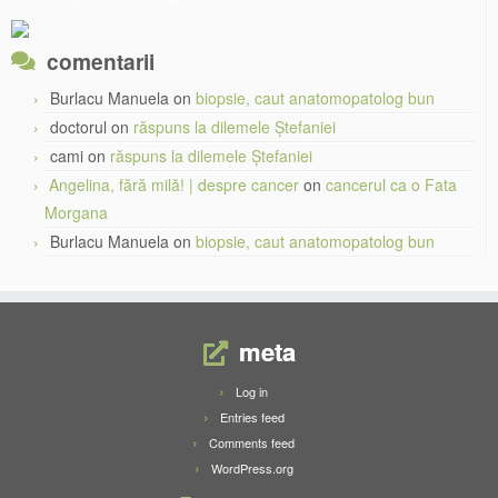
comentarii
Burlacu Manuela
on
biopsie, caut anatomopatolog bun
doctorul
on
răspuns la dilemele Ștefaniei
cami
on
răspuns la dilemele Ștefaniei
Angelina, fără milă! | despre cancer
on
cancerul ca o Fata
Morgana
Burlacu Manuela
on
biopsie, caut anatomopatolog bun
meta
Log in
Entries feed
Comments feed
WordPress.org