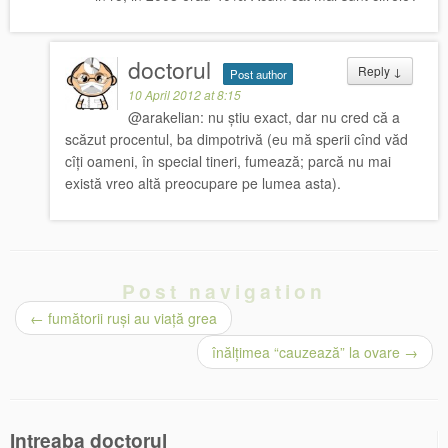
doctorul
Reply
↓
Post author
10 April 2012 at 8:15
@arakelian: nu știu exact, dar nu cred că a
scăzut procentul, ba dimpotrivă (eu mă sperii cînd văd
cîți oameni, în special tineri, fumează; parcă nu mai
există vreo altă preocupare pe lumea asta).
Post navigation
←
fumătorii ruși au viață grea
înălțimea “cauzează” la ovare
→
Intreaba doctorul