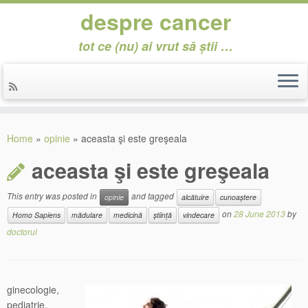
despre cancer
tot ce (nu) ai vrut să știi …
Skip
to
Home
»
opinie
»
aceasta şi este greşeala
content
aceasta şi este greşeala
This entry was posted in
and tagged
opinie
alcătuire
cunoaștere
on
28 June 2013
by
Homo Sapiens
mădulare
medicină
știință
vindecare
doctorul
ginecologie,
pediatrie,