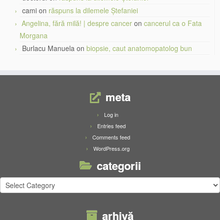
cami
on
răspuns la dilemele Ștefaniei
Angelina, fără milă! | despre cancer
on
cancerul ca o Fata
Morgana
Burlacu Manuela
on
biopsie, caut anatomopatolog bun
meta
Log in
Entries feed
Comments feed
WordPress.org
categorii
categorii
arhivă