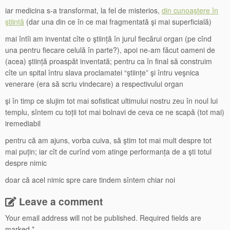
iar medicina s-a transformat, la fel de misterios,
din cunoaştere în
ştiință
(dar una din ce în ce mai fragmentată şi mai superficială)
mai întîi am inventat cîte o ştiință în jurul fiecărui organ (pe cînd
una pentru fiecare celulă în parte?), apoi ne-am făcut oameni de
(acea) ştiință proaspăt inventată; pentru ca în final să construim
cîte un spital întru slava proclamatei “ştiințe” şi întru veşnica
venerare (era să scriu vindecare) a respectivului organ
şi în timp ce slujim tot mai sofisticat ultimului nostru zeu în noul lui
templu, sîntem cu toții tot mai bolnavi de ceva ce ne scapă (tot mai)
iremediabil
pentru că am ajuns, vorba cuiva, să ştim tot mai mult despre tot
mai puțin; iar cît de curînd vom atinge performanța de a şti totul
despre nimic
doar că acel nimic spre care tindem sîntem chiar noi
Leave a comment
Your email address will not be published.
Required fields are
marked
*