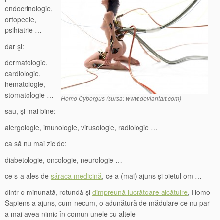
endocrinologie,
ortopedie,
psihiatrie …
dar şi:
dermatologie,
cardiologie,
hematologie,
stomatologie …
Homo Cyborgus (sursa: www.deviantart.com)
sau, şi mai bine:
alergologie, imunologie, virusologie, radiologie …
ca să nu mai zic de:
diabetologie, oncologie, neurologie …
ce s-a ales de
săraca medicină
, ce a (mai) ajuns şi bietul om …
dintr-o minunată, rotundă şi
dimpreună lucrătoare alcătuire
, Homo
Sapiens a ajuns, cum-necum, o adunătură de mădulare ce nu par
a mai avea nimic în comun unele cu altele