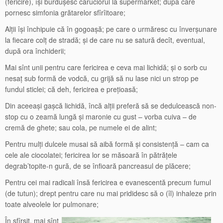
(fericire), își burdușesc căruciorul la supermarket; după care
pornesc simfonia grătarelor sfîrîitoare;
Alții își închipuie că în gogoașă; pe care o urmăresc cu înverșunare
la fiecare colț de stradă; și de care nu se satură decît, eventual,
după ora închiderii;
Mai sînt unii pentru care fericirea e ceva mai lichidă; și o sorb cu
nesaț sub formă de vodcă, cu grijă să nu lase nici un strop pe
fundul sticlei; că deh, fericirea e prețioasă;
Din aceeași gașcă lichidă, încă alții preferă să se dedulcească non-
stop cu o zeamă lungă și maronie cu gust – vorba cuiva – de
cremă de ghete; sau cola, pe numele ei de alint;
Pentru mulți dulcele musai să aibă formă și consistență – cam ca
cele ale ciocolatei; fericirea lor se măsoară în pătrățele
degrab’topite-n gură, de se înfioară pancreasul de plăcere;
Pentru cei mai radicali însă fericirea e evanescentă precum fumul
(de tutun); drept pentru care nu mai prididesc să o (îl) inhaleze prin
toate alveolele lor pulmonare;
În sfîrșit, mai sînt