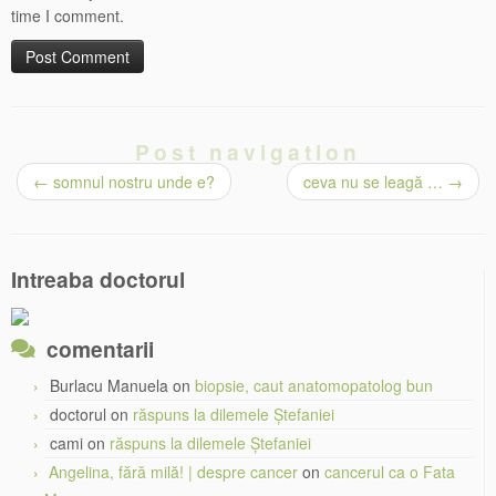
time I comment.
Post navigation
←
somnul nostru unde e?
ceva nu se leagă …
→
Intreaba doctorul
comentarii
Burlacu Manuela
on
biopsie, caut anatomopatolog bun
doctorul
on
răspuns la dilemele Ștefaniei
cami
on
răspuns la dilemele Ștefaniei
Angelina, fără milă! | despre cancer
on
cancerul ca o Fata