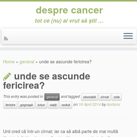
despre cancer
tot ce (nu) ai vrut să știi …
Skip
to
Home
»
general
»
unde se ascunde fericirea?
content
unde se ascunde
fericirea?
This entry was posted in
and tagged
general
ciocolată
cîrnat
cola
on
16 April 2014
by
doctorul
fericire
gogoașă
tutun
viață
vodcă
Unii cred că într-un cîrnat; iar ca să aibă parte de mai multă