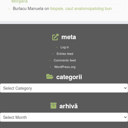
Morgana
Burlacu Manuela
on
biopsie, caut anatomopatolog bun
meta
Log in
Entries feed
Comments feed
WordPress.org
categorii
categorii
arhivă
arhivă