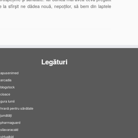
 la sfîrşit ne dădea nouă, nepoților, să bem din laptele
Legături
apusenimed
arcadia
blogstock
cioace
gura lumii
hrană pentru sănătate
jumătăți
pharmaguard
silavaracald
virtualkid