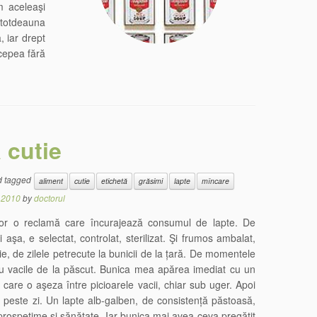
m aceleaşi
ntotdeauna
, iar drept
cepea fără
 cutie
 tagged
aliment
cutie
etichetă
grăsimi
lapte
mîncare
 2010
by
doctorul
izor o reclamă care încurajează consumul de lapte. De
i aşa, e selectat, controlat, sterilizat. Şi frumos ambalat,
ie, de zilele petrecute la bunicii de la țară. De momentele
au vacile de la păscut. Bunica mea apărea imediat cu un
care o aşeza între picioarele vacii, chiar sub uger. Apoi
 peste zi. Un lapte alb-galben, de consistență păstoasă,
ospețime şi sănătate. Iar bunica mai avea ceva pregătit