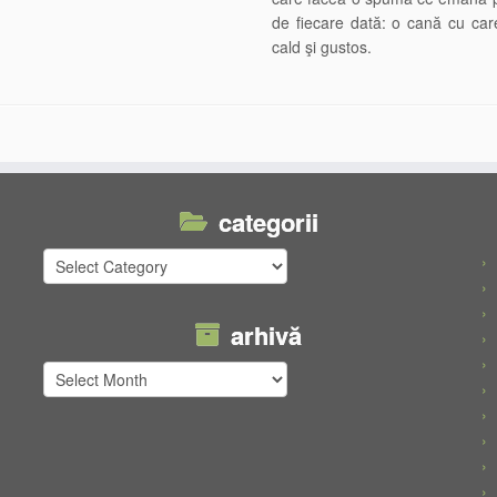
de fiecare dată: o cană cu care
cald şi gustos.
categorii
categorii
arhivă
arhivă