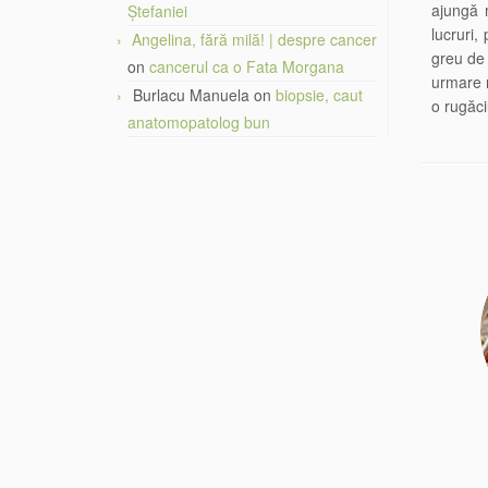
ajungă 
Ștefaniei
lucruri
Angelina, fără milă! | despre cancer
greu de 
on
cancerul ca o Fata Morgana
urmare 
Burlacu Manuela
on
biopsie, caut
o rugăc
anatomopatolog bun