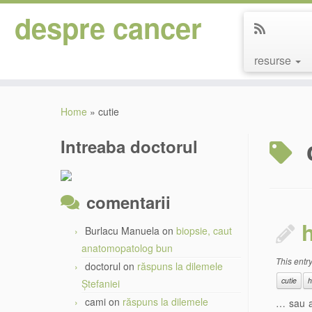
despre cancer
resurse
Skip
to
Home
»
cutie
content
Intreaba doctorul
comentarii
h
Burlacu Manuela
on
biopsie, caut
anatomopatolog bun
This entr
doctorul
on
răspuns la dilemele
cutie
h
Ștefaniei
cami
on
răspuns la dilemele
… sau ar