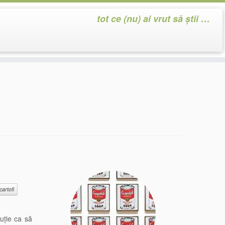
tot ce (nu) ai vrut să știi …
cartofi
luție ca să