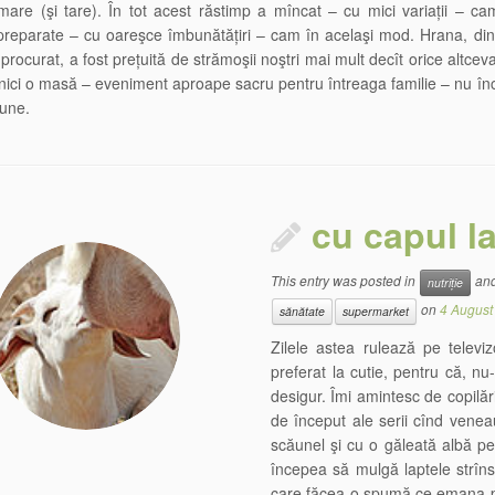
mare (şi tare). În tot acest răstimp a mîncat – cu mici variații – ca
, preparate – cu oareşce îmbunătățiri – cam în acelaşi mod. Hrana, di
procurat, a fost prețuită de strămoşii noştri mai mult decît orice altceva
nici o masă – eveniment aproape sacru pentru întreaga familie – nu în
iune.
cu capul la
This entry was posted in
and
nutriție
on
4 August
sănătate
supermarket
Zilele astea rulează pe telev
preferat la cutie, pentru că, nu-
desigur. Îmi amintesc de copilăr
de început ale serii cînd vene
scăunel şi cu o găleată albă pe 
începea să mulgă laptele strîns
care făcea o spumă ce emana pr