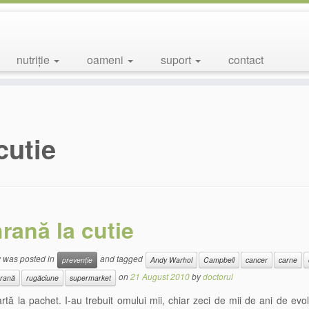
nutriție
oameni
suport
contact
cutie
rană la cutie
y was posted in
and tagged
prevenție
Andy Warhol
Campbell
cancer
carne
on
21 August 2010
by
doctorul
rană
rugăciune
supermarket
tă la pachet. I-au trebuit omului mii, chiar zeci de mii de ani de evo