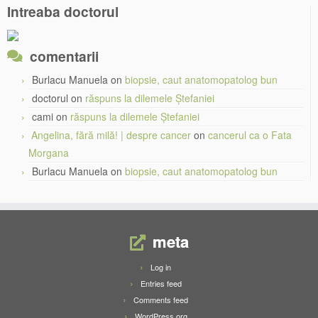
Intreaba doctorul
comentarii
Burlacu Manuela
on
biopsie, caut anatomopatolog bun
doctorul
on
răspuns la dilemele Ștefaniei
cami
on
răspuns la dilemele Ștefaniei
Angelina, fără milă! | despre cancer
on
cancerul ca o Fata
Morgana
Burlacu Manuela
on
biopsie, caut anatomopatolog bun
meta
Log in
Entries feed
Comments feed
WordPress.org