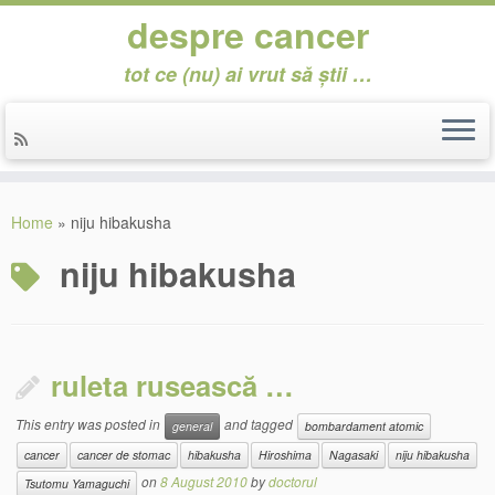
despre cancer
tot ce (nu) ai vrut să știi …
Skip
to
Home
»
niju hibakusha
content
niju hibakusha
ruleta rusească …
This entry was posted in
and tagged
general
bombardament atomic
cancer
cancer de stomac
hibakusha
Hiroshima
Nagasaki
niju hibakusha
on
8 August 2010
by
doctorul
Tsutomu Yamaguchi