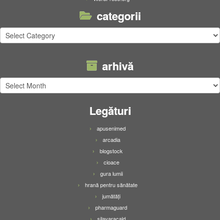
categorii
categorii
arhivă
arhivă
Legături
apusenimed
arcadia
blogstock
cioace
gura lumii
hrană pentru sănătate
jumătăți
pharmaguard
silavaracald