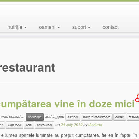
nutriție
oameni
suport
contact
restaurant
cumpătarea vine în doze mici
y was posted in
and tagged
prevenție
aliment
băuturi răcoritoare
carne
fast-fo
on
24 July 2010
by
doctorul
er
junk-food
refill
restaurant
e lumea spiritele luminate au prețuit cumpătarea, fie ea în fapte, în