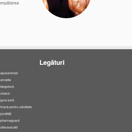
cumpătarea
Legături
apusenimed
arcadia
blogstock
cioace
gura lumii
hrană pentru sănătate
jumătăți
pharmaguard
silavaracald