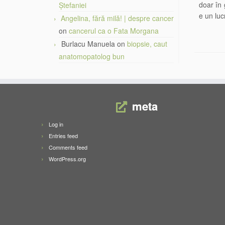
doar în
Ștefaniei
e un lu
Angelina, fără milă! | despre cancer
on
cancerul ca o Fata Morgana
Burlacu Manuela
on
biopsie, caut
anatomopatolog bun
meta
Log in
Entries feed
Comments feed
WordPress.org