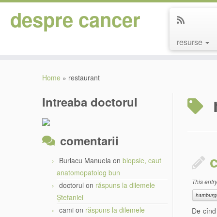
despre cancer
resurse
Skip
to
Home
»
restaurant
content
Intreaba doctorul
comentarii
Burlacu Manuela
on
biopsie, caut
anatomopatolog bun
This entr
doctorul
on
răspuns la dilemele
hamburg
Ștefaniei
cami
on
răspuns la dilemele
De cînd 