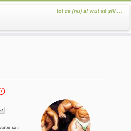
tot ce (nu) ai vrut să știi …
1
od
 vorbe sau