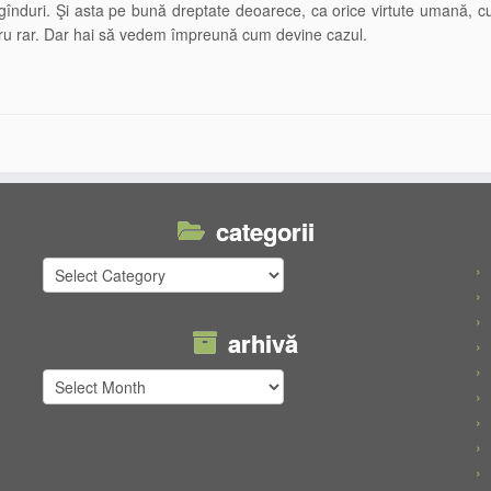
 gînduri. Şi asta pe bună dreptate deoarece, ca orice virtute umană, 
cru rar. Dar hai să vedem împreună cum devine cazul.
categorii
categorii
arhivă
arhivă