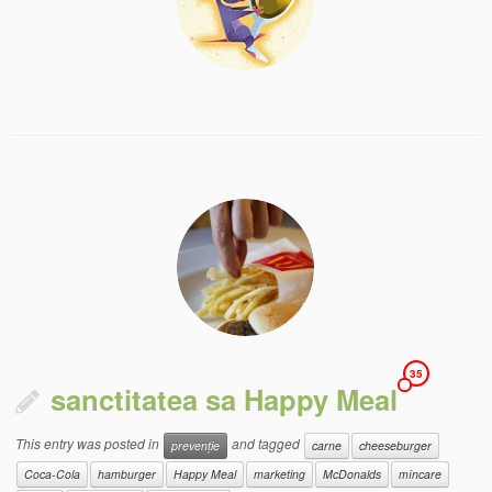
35
sanctitatea sa Happy Meal
This entry was posted in
and tagged
prevenție
carne
cheeseburger
Coca-Cola
hamburger
Happy Meal
marketing
McDonalds
mîncare