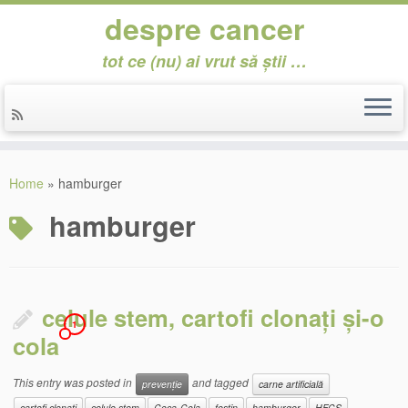
despre cancer
tot ce (nu) ai vrut să știi …
Skip
to
Home
»
hamburger
content
hamburger
celule stem, cartofi clonați și-o
1
cola
This entry was posted in
and tagged
prevenție
carne artificială
cartofi clonați
celule stem
Coca-Cola
festin
hamburger
HFCS