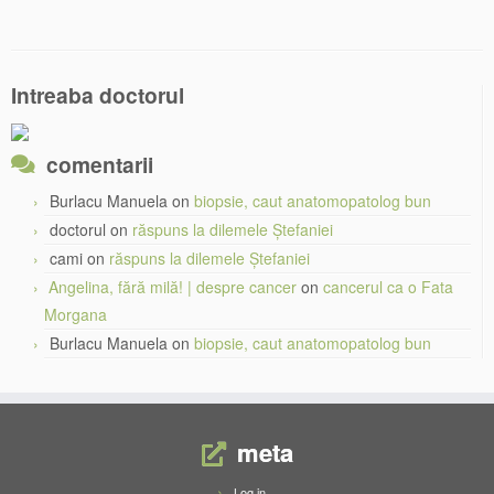
Intreaba doctorul
comentarii
Burlacu Manuela
on
biopsie, caut anatomopatolog bun
doctorul
on
răspuns la dilemele Ștefaniei
cami
on
răspuns la dilemele Ștefaniei
Angelina, fără milă! | despre cancer
on
cancerul ca o Fata
Morgana
Burlacu Manuela
on
biopsie, caut anatomopatolog bun
meta
Log in