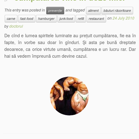
This entry was posted in
and tagged
prevenție
aliment
băuturi răcoritoare
on
24 July 2010
carne
fast-food
hamburger
junk-food
refill
restaurant
by
doctorul
De cînd e lumea spiritele luminate au prețuit cumpătarea, fie ea în
fapte, în vorbe sau doar în gînduri. Şi asta pe bună dreptate
deoarece, ca orice virtute umană, cumpătarea e un lucru rar. Dar
hai să vedem împreună cum devine cazul.