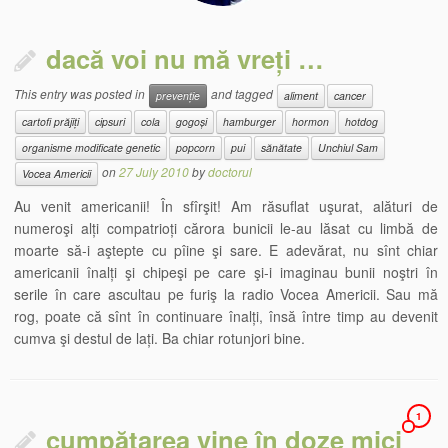
dacă voi nu mă vreți …
This entry was posted in
and tagged
prevenție
aliment
cancer
cartofi prăjiți
cipsuri
cola
gogoși
hamburger
hormon
hotdog
organisme modificate genetic
popcorn
pui
sănătate
Unchiul Sam
on
27 July 2010
by
doctorul
Vocea Americii
Au venit americanii! În sfîrşit! Am răsuflat uşurat, alături de
numeroşi alți compatrioți cărora bunicii le-au lăsat cu limbă de
moarte să-i aştepte cu pîine şi sare. E adevărat, nu sînt chiar
americanii înalți şi chipeşi pe care şi-i imaginau bunii noştri în
serile în care ascultau pe furiş la radio Vocea Americii. Sau mă
rog, poate că sînt în continuare înalți, însă între timp au devenit
cumva şi destul de lați. Ba chiar rotunjori bine.
1
cumpătarea vine în doze mici