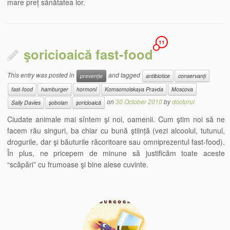
mare preț sănătatea lor.
11
şoricioaică fast-food
This entry was posted in
and tagged
prevenție
antibiotice
conservanți
fast-food
hamburger
hormoni
Komsomolskaya Pravda
Moscova
on
30 October 2010
by
doctorul
Sally Davies
șobolan
șoricioaică
Ciudate animale mai sîntem şi noi, oamenii. Cum ştim noi să ne
facem rău singuri, ba chiar cu bună ştiință (vezi alcoolul, tutunul,
drogurile, dar şi băuturile răcoritoare sau omniprezentul fast-food).
În plus, ne pricepem de minune să justificăm toate aceste
“scăpări” cu frumoase şi bine alese cuvinte.