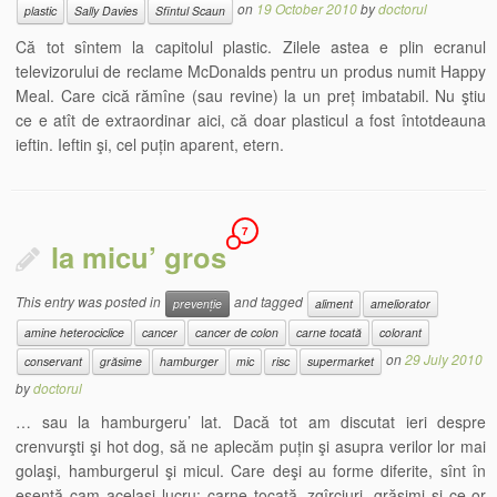
on
19 October 2010
by
doctorul
plastic
Sally Davies
Sfîntul Scaun
Că tot sîntem la capitolul plastic. Zilele astea e plin ecranul
televizorului de reclame McDonalds pentru un produs numit Happy
Meal. Care cică rămîne (sau revine) la un preț imbatabil. Nu ştiu
ce e atît de extraordinar aici, că doar plasticul a fost întotdeauna
ieftin. Ieftin şi, cel puțin aparent, etern.
7
la micu’ gros
This entry was posted in
and tagged
prevenție
aliment
ameliorator
amine heterociclice
cancer
cancer de colon
carne tocată
colorant
on
29 July 2010
conservant
grăsime
hamburger
mic
risc
supermarket
by
doctorul
… sau la hamburgeru’ lat. Dacă tot am discutat ieri despre
crenvurşti şi hot dog, să ne aplecăm puțin şi asupra verilor lor mai
golaşi, hamburgerul şi micul. Care deşi au forme diferite, sînt în
esență cam acelaşi lucru: carne tocată, zgîrciuri, grăsimi şi ce-or