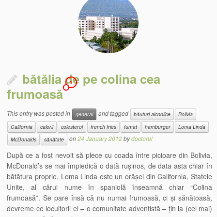
bătălia de pe colina cea
1
frumoasă
This entry was posted in
and tagged
general
băuturi alcoolice
Bolivia
California
calorii
colesterol
french fries
fumat
hamburger
Loma Linda
on
24 January 2012
by
doctorul
McDonalds
sănătate
După ce a fost nevoit să plece cu coada între picioare din Bolivia,
McDonald’s se mai împiedică o dată rușinos, de data asta chiar în
bătătura proprie. Loma Linda este un orășel din California, Statele
Unite, al cărui nume în spaniolă înseamnă chiar “Colina
frumoasă”. Se pare însă că nu numai frumoasă, ci și sănătoasă,
devreme ce locuitorii ei – o comunitate adventistă – țin la (cel mai)