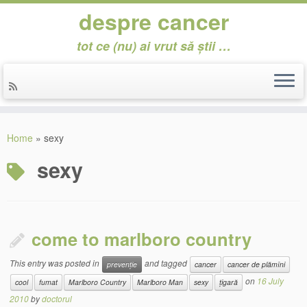
despre cancer
tot ce (nu) ai vrut să știi …
Skip
to
Home
»
sexy
content
sexy
come to marlboro country
This entry was posted in
and tagged
prevenție
cancer
cancer de plămîni
on
16 July
cool
fumat
Marlboro Country
Marlboro Man
sexy
țigară
2010
by
doctorul