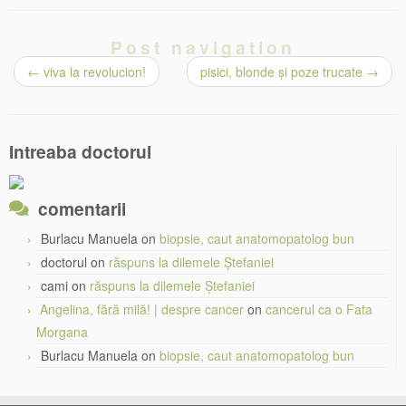
Post navigation
←
viva la revolucion!
pisici, blonde și poze trucate
→
Intreaba doctorul
comentarii
Burlacu Manuela
on
biopsie, caut anatomopatolog bun
doctorul
on
răspuns la dilemele Ștefaniei
cami
on
răspuns la dilemele Ștefaniei
Angelina, fără milă! | despre cancer
on
cancerul ca o Fata
Morgana
Burlacu Manuela
on
biopsie, caut anatomopatolog bun