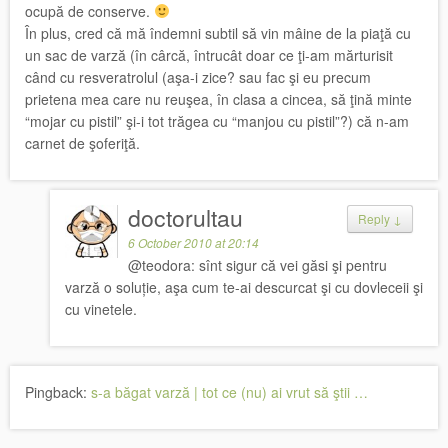
ocupă de conserve.
În plus, cred că mă îndemni subtil să vin mâine de la piaţă cu
un sac de varză (în cârcă, întrucât doar ce ţi-am mărturisit
când cu resveratrolul (aşa-i zice? sau fac şi eu precum
prietena mea care nu reuşea, în clasa a cincea, să ţină minte
“mojar cu pistil” şi-i tot trăgea cu “manjou cu pistil”?) că n-am
carnet de şoferiţă.
doctorultau
Reply
↓
6 October 2010 at 20:14
@teodora: sînt sigur că vei găsi şi pentru
varză o soluție, aşa cum te-ai descurcat şi cu dovleceii şi
cu vinetele.
Pingback:
s-a băgat varză | tot ce (nu) ai vrut să ştii …