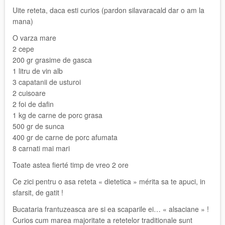
Uite reteta, daca esti curios (pardon silavaracald dar o am la
mana)
O varza mare
2 cepe
200 gr grasime de gasca
1 litru de vin alb
3 capatanii de usturoi
2 cuisoare
2 foi de dafin
1 kg de carne de porc grasa
500 gr de sunca
400 gr de carne de porc afumata
8 carnati mai mari
Toate astea fierté timp de vreo 2 ore
Ce zici pentru o asa reteta « dietetica » mérita sa te apuci, in
sfarsit, de gatit !
Bucataria frantuzeasca are si ea scaparile ei… « alsaciane » !
Curios cum marea majoritate a retetelor traditionale sunt