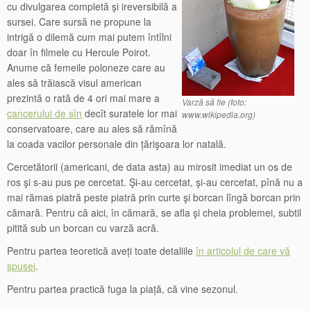
cu divulgarea completă şi ireversibilă a
sursei. Care sursă ne propune la
intrigă o dilemă cum mai putem întîlni
doar în filmele cu Hercule Poirot.
Anume că femeile poloneze care au
ales să trăiască visul american
prezintă o rată de 4 ori mai mare a
Varză să fie (foto:
cancerului de sîn
decît suratele lor mai
www.wikipedia.org)
conservatoare, care au ales să rămînă
la coada vacilor personale din țărişoara lor natală.
Cercetătorii (americani, de data asta) au mirosit imediat un os de
ros şi s-au pus pe cercetat. Şi-au cercetat, şi-au cercetat, pînă nu a
mai rămas piatră peste piatră prin curte şi borcan lîngă borcan prin
cămară. Pentru că aici, în cămară, se afla şi cheia problemei, subtil
pitită sub un borcan cu varză acră.
Pentru partea teoretică aveți toate detaliile
în articolul de care vă
spusei
.
Pentru partea practică fuga la piață, că vine sezonul.