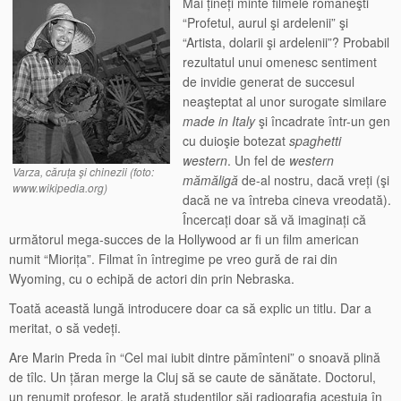
Mai țineți minte filmele româneşti
“Profetul, aurul şi ardelenii” şi
“Artista, dolarii şi ardelenii”? Probabil
rezultatul unui omenesc sentiment
de invidie generat de succesul
neaşteptat al unor surogate similare
made in Italy
şi încadrate într-un gen
cu duioşie botezat
spaghetti
western
. Un fel de
western
Varza, căruța şi chinezii (foto:
mămăligă
de-al nostru, dacă vreți (şi
www.wikipedia.org)
dacă ne va întreba cineva vreodată).
Încercați doar să vă imaginați că
următorul mega-succes de la Hollywood ar fi un film american
numit “Miorița”. Filmat în întregime pe vreo gură de rai din
Wyoming, cu o echipă de actori din prin Nebraska.
Toată această lungă introducere doar ca să explic un titlu. Dar a
meritat, o să vedeți.
Are Marin Preda în “Cel mai iubit dintre pămînteni” o snoavă plină
de tîlc. Un țăran merge la Cluj să se caute de sănătate. Doctorul,
un renumit profesor, le arată studenților săi radiografia acestuia în