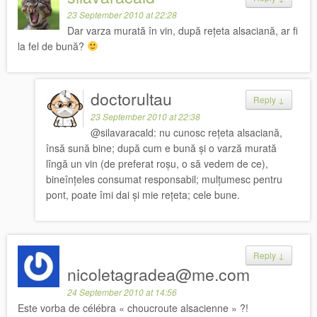
23 September 2010 at 22:28
Dar varza murată în vin, după rețeta alsaciană, ar fi
la fel de bună?
doctorultau
Reply
↓
23 September 2010 at 22:38
@silavaracald: nu cunosc rețeta alsaciană,
însă sună bine; după cum e bună și o varză murată
lîngă un vin (de preferat roșu, o să vedem de ce),
bineînțeles consumat responsabil; mulțumesc pentru
pont, poate îmi dai și mie rețeta; cele bune.
Reply
↓
nicoletagradea@me.com
24 September 2010 at 14:56
Este vorba de célébra « choucroute alsacienne » ?!