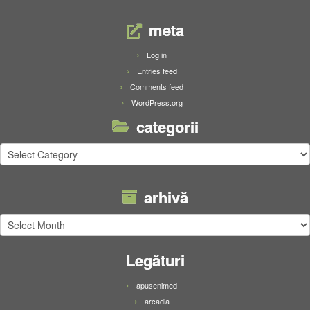
meta
Log in
Entries feed
Comments feed
WordPress.org
categorii
categorii
arhivă
arhivă
Legături
apusenimed
arcadia