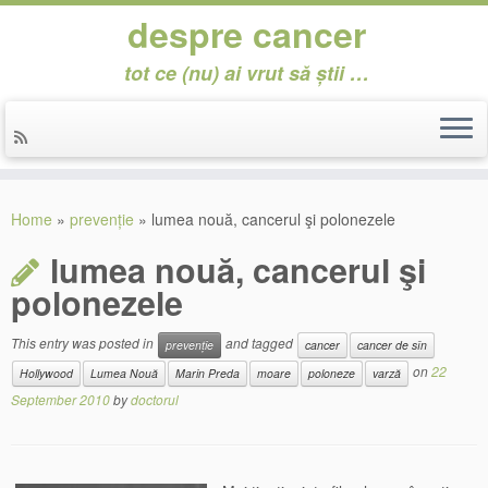
despre cancer
tot ce (nu) ai vrut să știi …
Skip
to
Home
»
prevenție
»
lumea nouă, cancerul şi polonezele
content
lumea nouă, cancerul şi
polonezele
This entry was posted in
and tagged
prevenție
cancer
cancer de sîn
on
22
Hollywood
Lumea Nouă
Marin Preda
moare
poloneze
varză
September 2010
by
doctorul