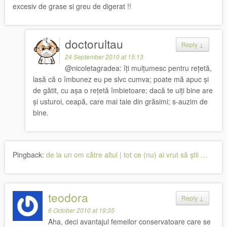
excesiv de grase si greu de digerat !!
doctorultau
Reply
↓
24 September 2010 at 15:13
@nicoletagradea: îți mulțumesc pentru rețetă,
lasă că o îmbunez eu pe slvc cumva; poate mă apuc și
de gătit, cu așa o rețetă îmbietoare; dacă te uiți bine are
și usturoi, ceapă, care mai taie din grăsimi; s-auzim de
bine.
Pingback:
de la un om către altul | tot ce (nu) ai vrut să ştii …
teodora
Reply
↓
6 October 2010 at 19:35
Aha, deci avantajul femeilor conservatoare care se