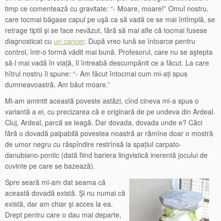
timp ce comentează cu gravitate: “- Moare, moare!” Omul nostru,
care tocmai băgase capul pe uşă ca să vadă ce se mai întîmplă, se
retrage tiptil şi se face nevăzut, fără să mai afle că tocmai fusese
diagnosticat cu
un cancer
. După vreo lună se întoarce pentru
control, într-o formă vădit mai bună. Profesorul, care nu se aştepta
să-l mai vadă în viață, îl întreabă descumpănit ce a făcut. La care
hîtrul nostru îi spune: “- Am făcut întocmai cum mi-ați spus
dumneavoastră. Am băut moare.”
Mi-am amintit această poveste astăzi, cînd cineva mi-a spus o
variantă a ei, cu precizarea că e originară de pe undeva din Ardeal.
Cluj, Ardeal, parcă se leagă. Dar dovada, dovada unde e? Căci
fără o dovadă palpabilă povestea noastră ar rămîne doar o mostră
de umor negru cu răspîndire restrînsă la spațiul carpato-
danubiano-pontic (dată fiind bariera lingvistică inerentă jocului de
cuvinte pe care se bazează).
Spre seară mi-am dat seama că
această dovadă există. Şi nu numai că
există, dar am chiar şi acces la ea.
Drept pentru care o dau mai departe,