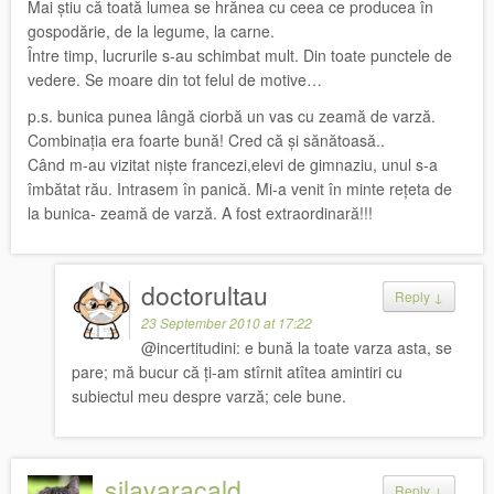
Mai știu că toată lumea se hrănea cu ceea ce producea în
gospodărie, de la legume, la carne.
Între timp, lucrurile s-au schimbat mult. Din toate punctele de
vedere. Se moare din tot felul de motive…
p.s. bunica punea lângă ciorbă un vas cu zeamă de varză.
Combinația era foarte bună! Cred că și sănătoasă..
Când m-au vizitat niște francezi,elevi de gimnaziu, unul s-a
îmbătat rău. Intrasem în panică. Mi-a venit în minte rețeta de
la bunica- zeamă de varză. A fost extraordinară!!!
doctorultau
Reply
↓
23 September 2010 at 17:22
@incertitudini: e bună la toate varza asta, se
pare; mă bucur că ți-am stîrnit atîtea amintiri cu
subiectul meu despre varză; cele bune.
silavaracald
Reply
↓