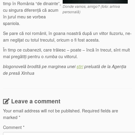
timp în România “de dinainte”,
Donde vamos, amigo? (foto: arhiva
cu singura diferență că acum
personală)
în jurul meu se vorbea
spaniola.
Se pare că noi românii, în goana noastră după un viitor iluzoriu, ne-
am neglijat cu totul trecutul, oricum o fi fost acesta.
În timp ce cubanezii, care trăiesc – poate – încă în trecut, sînt mult
mai pregătiți pentru o
rumba
cu viitorul.
blogonovelă brodită pe marginea unei
ştiri
preluată de la Agenția
de presă Xinhua
Leave a comment
Your email address will not be published.
Required fields are
marked
*
Comment
*