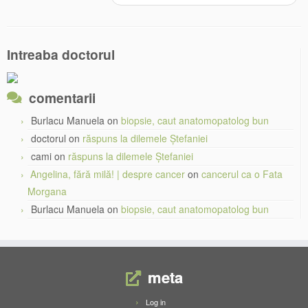
Intreaba doctorul
comentarii
Burlacu Manuela
on
biopsie, caut anatomopatolog bun
doctorul
on
răspuns la dilemele Ștefaniei
cami
on
răspuns la dilemele Ștefaniei
Angelina, fără milă! | despre cancer
on
cancerul ca o Fata
Morgana
Burlacu Manuela
on
biopsie, caut anatomopatolog bun
meta
Log in