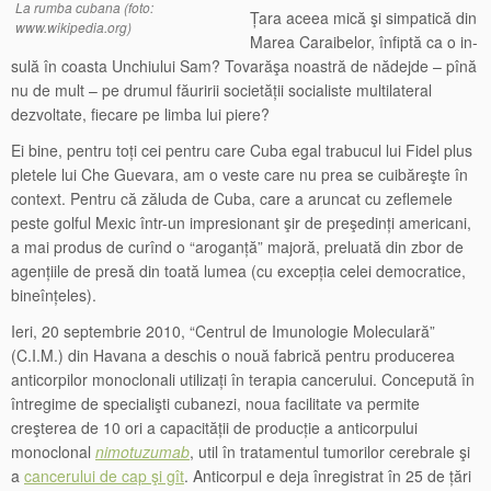
La rumba cubana (foto:
Țara aceea mică şi simpatică din
www.wikipedia.org)
Marea Caraibelor, înfiptă ca o in-
sulă în coasta Unchiului Sam? Tovarăşa noastră de nădejde – pînă
nu de mult – pe drumul făuririi societății socialiste multilateral
dezvoltate, fiecare pe limba lui piere?
Ei bine, pentru toți cei pentru care Cuba egal trabucul lui Fidel plus
pletele lui Che Guevara, am o veste care nu prea se cuibăreşte în
context. Pentru că zăluda de Cuba, care a aruncat cu zeflemele
peste golful Mexic într-un impresionant şir de preşedinți americani,
a mai produs de curînd o “aroganță” majoră, preluată din zbor de
agențiile de presă din toată lumea (cu excepția celei democratice,
bineînțeles).
Ieri, 20 septembrie 2010, “Centrul de Imunologie Moleculară”
(C.I.M.) din Havana a deschis o nouă fabrică pentru producerea
anticorpilor monoclonali utilizați în terapia cancerului. Concepută în
întregime de specialişti cubanezi, noua facilitate va permite
creşterea de 10 ori a capacității de producție a anticorpului
monoclonal
nimotuzumab
, util în tratamentul tumorilor cerebrale şi
a
cancerului de cap şi gît
. Anticorpul e deja înregistrat în 25 de țări