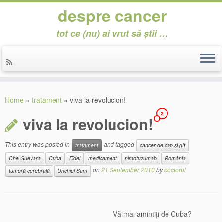
despre cancer
tot ce (nu) ai vrut să știi …
Skip
to
Home
»
tratament
»
viva la revolucion!
content
2
viva la revolucion!
This entry was posted in
and tagged
tratament
cancer de cap și gît
Che Guevara
Cuba
Fidel
medicament
nimotuzumab
România
on
21 September 2010
by
doctorul
tumoră cerebrală
Unchiul Sam
Vă mai amintiți de Cuba?