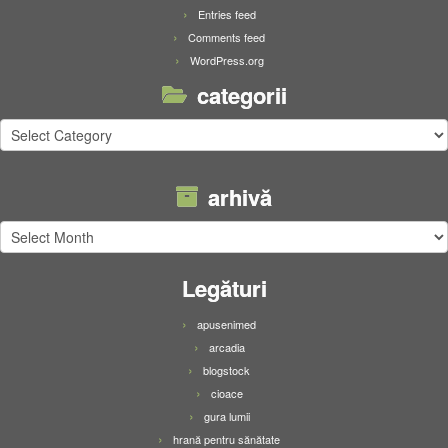
Entries feed
Comments feed
WordPress.org
categorii
categorii
arhivă
arhivă
Legături
apusenimed
arcadia
blogstock
cioace
gura lumii
hrană pentru sănătate