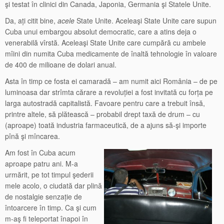
şi testat în clinici din Canada, Japonia, Germania şi Statele Unite.
Da, ați citit bine,
acele
State Unite. Aceleaşi State Unite care supun
Cuba unui embargou absolut democratic, care a atins deja o
venerabilă vîrstă. Aceleaşi State Unite care cumpără cu ambele
mîini din numita Cuba medicamente de înaltă tehnologie în valoare
de 400 de milioane de dolari anual.
Asta în timp ce fosta ei camaradă – am numit aici România – de pe
luminoasa dar strîmta cărare a revoluției a fost invitată cu forța pe
larga autostradă capitalistă. Favoare pentru care a trebuit însă,
printre altele, să plătească – probabil drept taxă de drum – cu
(aproape) toată industria farmaceutică, de a ajuns să-şi importe
pînă şi mîncarea.
Am fost în Cuba acum
aproape patru ani. M-a
urmărit, pe tot timpul şederii
mele acolo, o ciudată dar plină
de nostalgie senzație de
întoarcere în timp. Ca şi cum
m-aş fi teleportat înapoi în