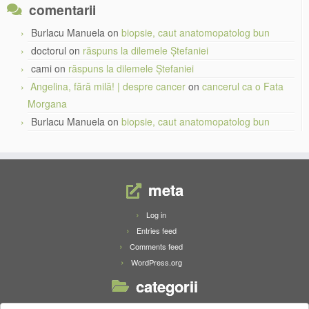
comentarii
Burlacu Manuela
on
biopsie, caut anatomopatolog bun
doctorul
on
răspuns la dilemele Ștefaniei
cami
on
răspuns la dilemele Ștefaniei
Angelina, fără milă! | despre cancer
on
cancerul ca o Fata
Morgana
Burlacu Manuela
on
biopsie, caut anatomopatolog bun
meta
Log in
Entries feed
Comments feed
WordPress.org
categorii