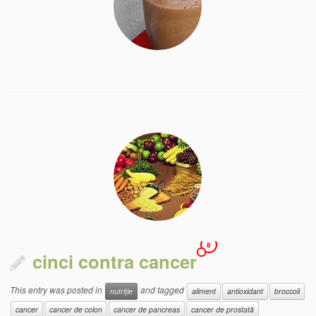
8
cinci contra cancer
This entry was posted in
and tagged
nutriție
aliment
antioxidant
broccoli
cancer
cancer de colon
cancer de pancreas
cancer de prostată