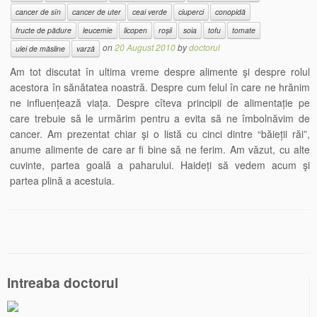
cancer de sîn
cancer de uter
ceai verde
ciuperci
conopidă
fructe de pădure
leucemie
licopen
roșii
soia
tofu
tomate
on
20 August 2010
by
doctorul
ulei de măsline
varză
Am tot discutat în ultima vreme despre alimente şi despre rolul
acestora în sănătatea noastră. Despre cum felul în care ne hrănim
ne influențează viața. Despre cîteva principii de alimentație pe
care trebuie să le urmărim pentru a evita să ne îmbolnăvim de
cancer. Am prezentat chiar şi o listă cu cinci dintre “băieții răi”,
anume alimente de care ar fi bine să ne ferim. Am văzut, cu alte
cuvinte, partea goală a paharului. Haideți să vedem acum şi
partea plină a acestuia.
Intreaba doctorul