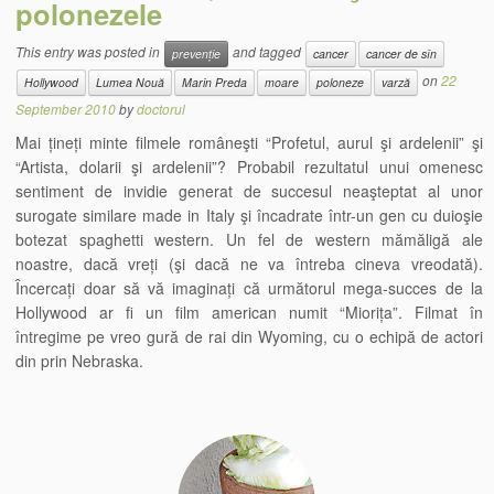
polonezele
This entry was posted in
and tagged
prevenție
cancer
cancer de sîn
on
22
Hollywood
Lumea Nouă
Marin Preda
moare
poloneze
varză
September 2010
by
doctorul
Mai țineți minte filmele româneşti “Profetul, aurul şi ardelenii” şi
“Artista, dolarii şi ardelenii”? Probabil rezultatul unui omenesc
sentiment de invidie generat de succesul neaşteptat al unor
surogate similare made in Italy şi încadrate într-un gen cu duioşie
botezat spaghetti western. Un fel de western mămăligă ale
noastre, dacă vreți (şi dacă ne va întreba cineva vreodată).
Încercați doar să vă imaginați că următorul mega-succes de la
Hollywood ar fi un film american numit “Miorița”. Filmat în
întregime pe vreo gură de rai din Wyoming, cu o echipă de actori
din prin Nebraska.