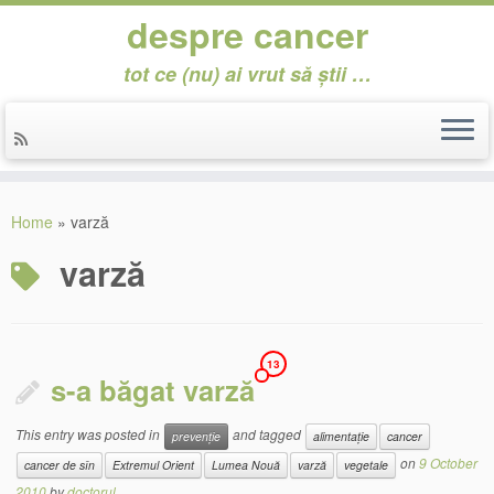
despre cancer
tot ce (nu) ai vrut să știi …
Skip
to
Home
»
varză
content
varză
13
s-a băgat varză
This entry was posted in
and tagged
prevenție
alimentație
cancer
on
9 October
cancer de sîn
Extremul Orient
Lumea Nouă
varză
vegetale
2010
by
doctorul