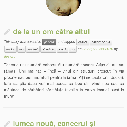
de la un om către altul
This entry was posted in
and tagged
general
cancer
cancer de sîn
on
28 September 2010
by
doctor
om
pacient
România
varză
vin
doctorul
Toamna unii numără bobocii. Alții numără doctorii. Atîția cît au mai
rămas. Unii mai fac – încă – vinul din strugurii crescuți în via
proprie sau pun murături pentru la iarnă. Alții se caută prin doctori,
fără să ştie dacă vor mai apuca să bea din vinul nou sau să
mănînce de sărbători sărmăluțe învelite în varza tocmai pusă la
murat.
lumea nouă, cancerul şi