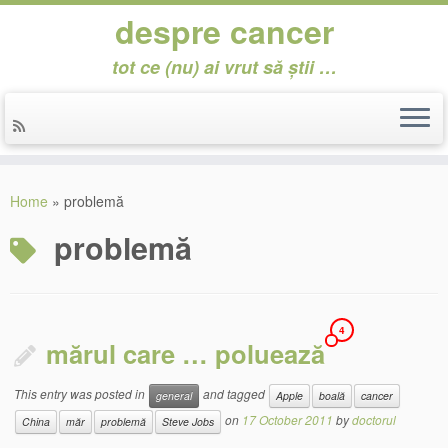
despre cancer
tot ce (nu) ai vrut să știi …
Skip
to
Home
»
problemă
content
problemă
4
mărul care … poluează
This entry was posted in
and tagged
general
Apple
boală
cancer
on
17 October 2011
by
doctorul
China
măr
problemă
Steve Jobs