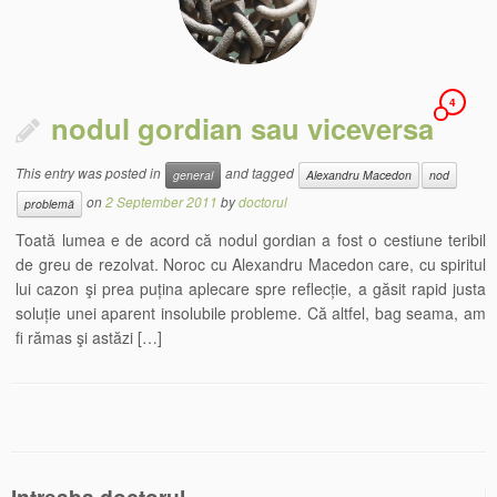
4
nodul gordian sau viceversa
This entry was posted in
and tagged
general
Alexandru Macedon
nod
on
2 September 2011
by
doctorul
problemă
Toată lumea e de acord că nodul gordian a fost o cestiune teribil
de greu de rezolvat. Noroc cu Alexandru Macedon care, cu spiritul
lui cazon şi prea puțina aplecare spre reflecție, a găsit rapid justa
soluție unei aparent insolubile probleme. Că altfel, bag seama, am
fi rămas şi astăzi […]