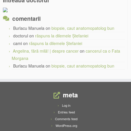
Intreaba doctorul
comentarii
Burlacu Manuela
on
biopsie, caut anatomopatolog bun
doctorul
on
răspuns la dilemele Ștefaniei
cami
on
răspuns la dilemele Ștefaniei
Angelina, fără milă! | despre cancer
on
cancerul ca o Fata
Morgana
Burlacu Manuela
on
biopsie, caut anatomopatolog bun
meta
Log in
Entries feed
Comments feed
WordPress.org