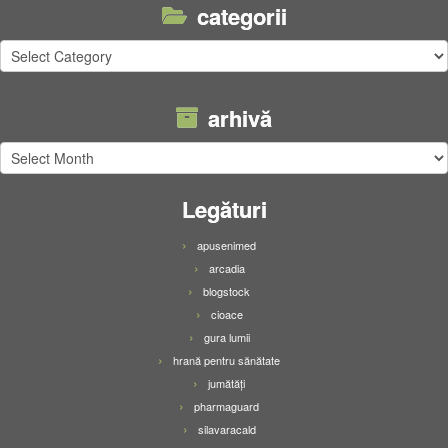
categorii
categorii
arhivă
arhivă
Legături
apusenimed
arcadia
blogstock
cioace
gura lumii
hrană pentru sănătate
jumătăți
pharmaguard
silavaracald