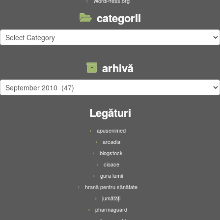
WordPress.org
categorii
categorii
arhivă
arhivă
Legături
apusenimed
arcadia
blogstock
cioace
gura lumii
hrană pentru sănătate
jumătăți
pharmaguard