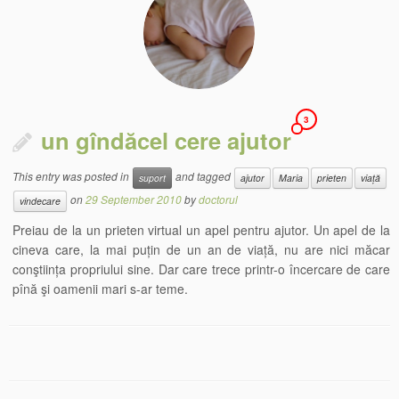
3
un gîndăcel cere ajutor
This entry was posted in
and tagged
suport
ajutor
Maria
prieten
viață
on
29 September 2010
by
doctorul
vindecare
Preiau de la un prieten virtual un apel pentru ajutor. Un apel de la
cineva care, la mai puțin de un an de viață, nu are nici măcar
conştiința propriului sine. Dar care trece printr-o încercare de care
pînă şi oamenii mari s-ar teme.