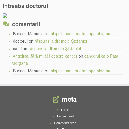
Intreaba doctorul
comentarii
Burlacu Manuela
on
biopsie, caut anatomopatolog bun
doctorul
on
răspuns la dilemele Ștefaniei
cami
on
răspuns la dilemele Ștefaniei
Angelina, fără milă! | despre cancer
on
cancerul ca o Fata
Morgana
Burlacu Manuela
on
biopsie, caut anatomopatolog bun
meta
Log in
Entries feed
Comments feed