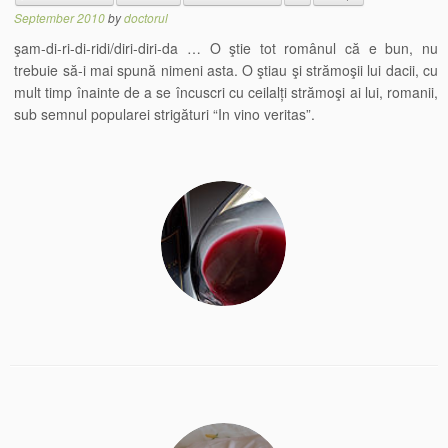
September 2010
by
doctorul
şam-di-ri-di-ridi/diri-diri-da … O ştie tot românul că e bun, nu
trebuie să-i mai spună nimeni asta. O ştiau şi strămoşii lui dacii, cu
mult timp înainte de a se încuscri cu ceilalți strămoşi ai lui, romanii,
sub semnul popularei strigături “In vino veritas”.