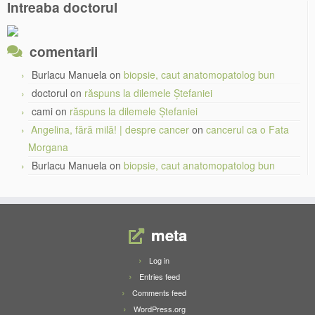
Intreaba doctorul
comentarii
Burlacu Manuela
on
biopsie, caut anatomopatolog bun
doctorul
on
răspuns la dilemele Ștefaniei
cami
on
răspuns la dilemele Ștefaniei
Angelina, fără milă! | despre cancer
on
cancerul ca o Fata
Morgana
Burlacu Manuela
on
biopsie, caut anatomopatolog bun
meta
Log in
Entries feed
Comments feed
WordPress.org