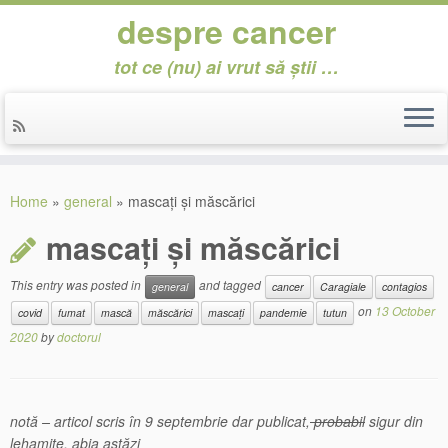
despre cancer
tot ce (nu) ai vrut să știi …
Skip
to
Home
»
general
»
mascați și măscărici
content
mascați și măscărici
This entry was posted in
and tagged
general
cancer
Caragiale
contagios
on
13 October
covid
fumat
mască
măscărici
mascați
pandemie
tutun
2020
by
doctorul
notă – articol scris în 9 septembrie dar publicat,
probabi
l
sigur din
lehamite, abia astăzi