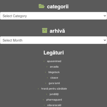
categorii
categorii
arhivă
arhivă
Legături
apusenimed
arcadia
blogstock
cioace
gura lumii
hrană pentru sănătate
jumătăți
pharmaguard
silavaracald