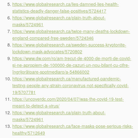
https://www.globalresearch.ca/lies-damned-lies-health-
statistics-deadly-danger-false-positives/5724417
https://www.globalresearch.ca/plain-truth-about-
masks/5724961
https://www.globalresearch.ca/twice-many-deaths-lockdown-
england-compared-free-sweden/5724346
https://www.globalresearch.ca/sweden-success-kryptonite-
lockdown-mask-advocates/5720802
https://www.dw.com/ro/am-trecut-de-4000-de-morți-de-covid-
și-ne-apropiem-de-100000-de-cazuri-un-nou-bilanț-cu-cifre-
îngrijorătoare-spotmediaro/a-54866002
https://www.globalresearch.ca/manufactured-pandemic-
testing-people-any-strain-coronavirus-not-specifically-covid-
19/5707781
https://uncoverdc.com/2020/04/07/was-the-covid-19-test-
meant-to-detect-a-virus/
https://www.globalresearch.ca/plain-truth-about-
masks/5724961
https://www.globalresearch.ca/face-masks-pose-serious-risks-
healthy/5712649