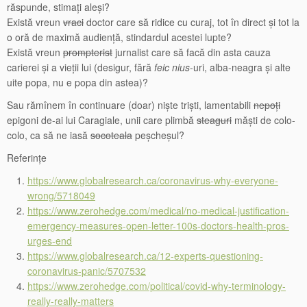
răspunde, stimați aleși?
Există vreun
vraci
doctor care să ridice cu curaj, tot în direct și tot la
o oră de maximă audiență, stindardul acestei lupte?
Există vreun
prompterist
jurnalist care să facă din asta cauza
carierei și a vieții lui (desigur, fără
feic nius
-uri, alba-neagra și alte
uite popa, nu e popa din astea)?
Sau rămînem în continuare (doar) niște triști, lamentabili
nepoți
epigoni de-ai lui Caragiale, unii care plimbă
steaguri
măști de colo-
colo, ca să ne iasă
socoteala
peșcheșul?
Referințe
https://www.globalresearch.ca/coronavirus-why-everyone-
wrong/5718049
https://www.zerohedge.com/medical/no-medical-justification-
emergency-measures-open-letter-100s-doctors-health-pros-
urges-end
https://www.globalresearch.ca/12-experts-questioning-
coronavirus-panic/5707532
https://www.zerohedge.com/political/covid-why-terminology-
really-really-matters