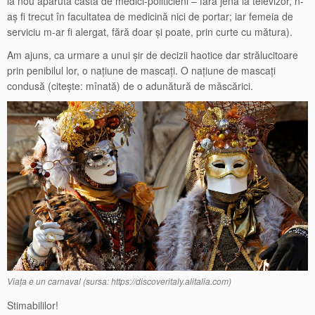
la nou apăruta castă de medici-politicieni – fără jenă la televizor, n-
aș fi trecut în facultatea de medicină nici de portar; iar femeia de
serviciu m-ar fi alergat, fără doar și poate, prin curte cu mătura).
Am ajuns, ca urmare a unui șir de decizii haotice dar strălucitoare
prin penibilul lor, o națiune de mascați. O națiune de mascați
condusă (citește: mînată) de o adunătură de măscărici.
Viața e un carnaval (sursa: https://discoveritaly.alitalia.com)
Stimabililor!