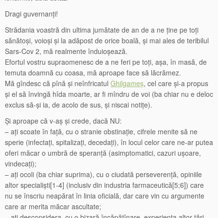
Dragi guvernanți!
Strădania voastră din ultima jumătate de an de a ne ține pe toți
sănătoși, voioși și la adăpost de orice boală, și mai ales de teribilul
Sars-Cov 2, mă realmente înduioșează.
Efortul vostru supraomenesc de a ne feri pe toți, așa, în masă, de
temuta doamnă cu coasa, mă aproape face să lăcrămez.
Mă gîndesc că pînă și neînfricatul
Ghilgameș
, cel care și-a propus
și el să învingă hîda moarte, ar fi mîndru de voi (ba chiar nu e deloc
exclus să-și ia, de acolo de sus, și niscai notițe).
Și aproape că v-aș și crede, dacă NU:
– ați scoate în față, cu o stranie obstinație, cifrele menite să ne
sperie (infectați, spitalizați, decedați), în locul celor care ne-ar putea
oferi măcar o umbră de speranță (asimptomatici, cazuri ușoare,
vindecați);
– ați ocoli (ba chiar suprima), cu o ciudată perseverență, opiniile
altor specialiști[1-4] (inclusiv din industria farmaceutică[5;6]) care
nu se înscriu neapărat în linia oficială, dar care vin cu argumente
care ar merita măcar ascultate;
– ați desconsidera, cu o bizară încăpățînare, experiența altor țări