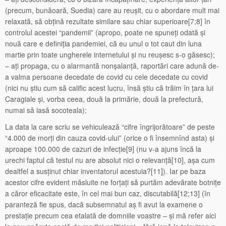
(precum, bunăoară, Suedia) care au reușit, cu o abordare mult mai
relaxată, să obțină rezultate similare sau chiar superioare[7;8] în
controlul acestei “pandemii” (apropo, poate ne spuneți odată și
nouă care e definiția pandemiei, că eu unul o tot caut din luna
martie prin toate ungherele internetului și nu reușesc s-o găsesc);
– ați propaga, cu o alarmantă nonșalanță, raportări care adună de-
a valma persoane decedate de covid cu cele decedate cu covid
(nici nu știu cum să calific acest lucru, însă știu că trăim în țara lui
Caragiale și, vorba ceea, două la primărie, două la prefectură,
numai să iasă socoteala);
La data la care scriu se vehiculează “cifre îngrijorătoare” de peste
“4.000 de morți din cauza covid-ului” (orice o fi însemnînd asta) și
aproape 100.000 de cazuri de infecție[9] (nu v-a ajuns încă la
urechi faptul că testul nu are absolut nici o relevanță[10], așa cum
dealtfel a susținut chiar inventatorul acestuia?[11]). Iar pe baza
acestor cifre evident măsluite ne forțați să purtăm adevărate botnițe
a căror eficacitate este, în cel mai bun caz, discutabilă[12;13] (în
paranteză fie spus, dacă subsemnatul aș fi avut la examene o
prestație precum cea etalată de domniile voastre – și mă refer aici