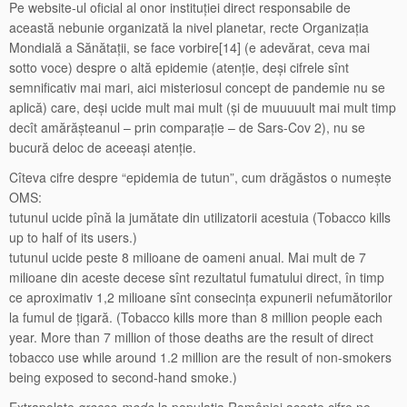
Pe website-ul oficial al onor instituției direct responsabile de
această nebunie organizată la nivel planetar, recte Organizația
Mondială a Sănătații, se face vorbire[14] (e adevărat, ceva mai
sotto voce) despre o altă epidemie (atenție, deși cifrele sînt
semnificativ mai mari, aici misteriosul concept de pandemie nu se
aplică) care, deși ucide mult mai mult (și de muuuuult mai mult timp
decît amărășteanul – prin comparație – de Sars-Cov 2), nu se
bucură deloc de aceeași atenție.
Cîteva cifre despre “epidemia de tutun”, cum drăgăstos o numește
OMS:
tutunul ucide pînă la jumătate din utilizatorii acestuia (Tobacco kills
up to half of its users.)
tutunul ucide peste 8 milioane de oameni anual. Mai mult de 7
milioane din aceste decese sînt rezultatul fumatului direct, în timp
ce aproximativ 1,2 milioane sînt consecința expunerii nefumătorilor
la fumul de țigară. (Tobacco kills more than 8 million people each
year. More than 7 million of those deaths are the result of direct
tobacco use while around 1.2 million are the result of non-smokers
being exposed to second-hand smoke.)
Extrapolate
grosso-modo
la populația României aceste cifre ne