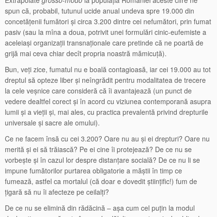
spun că, probabil, tutunul ucide anual undeva spre 19.000 din
concetățenii fumători și circa 3.200 dintre cei nefumători, prin fumat
pasiv (sau la mîna a doua, potrivit unei formulări cinic-eufemiste a
aceleiași organizații transnaționale care pretinde că ne poartă de
grijă mai ceva chiar decît propria noastră mămicuță).
Bun, veți zice, fumatul nu e boală contagioasă, iar cei 19.000 au tot
dreptul să opteze liber și neîngrădit pentru modalitatea de trecere
la cele veșnice care consideră că îi avantajează (un punct de
vedere dealtfel corect și în acord cu viziunea contemporană asupra
lumii și a vieții și, mai ales, cu practica prevalentă privind drepturile
universale și sacre ale omului).
Ce ne facem însă cu cei 3.200? Oare nu au și ei drepturi? Oare nu
merită și ei să trăiască? Pe ei cine îi protejează? De ce nu se
vorbește și în cazul lor despre distanțare socială? De ce nu li se
impune fumătorilor purtarea obligatorie a măștii în timp ce
fumează, astfel ca mortalul (că doar e dovedit științific!) fum de
țigară să nu îi afecteze pe ceilalți?
De ce nu se elimină din rădăcină – așa cum cel puțin la modul