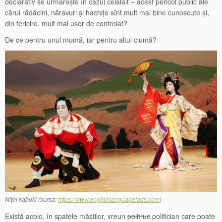
declarativ se urmărește în cazul celălalt – acest pericol public ale
cărui rădăcini, năravuri și hachițe sînt mult mai bine cunoscute și,
din fericire, mult mai ușor de controlat?
De ce pentru unul mumă, iar pentru altul ciumă?
Nițel kabuki (sursa:
https://www.englishlanguagefaqs.com
)
Există acolo, în spatele măștilor, vreun
politruc
politician care poate