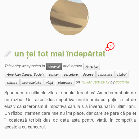
5
un țel tot mai îndepărtat
This entry was posted in
and tagged
general
America
American Cancer Society
cancer
cercetare
decese
raportare
război
on
12 January 2012
by
doctorul
salvare
supraviețuire
viață
vindecare
Spuneam, în ultimele zile ale anului trecut, că America mai pierde
un război. Un război dus împotriva unui inamic cel puțin la fel de
eluziv ca și terorismul împotriva căruia s-a înverșunat în ultimii ani.
Un război (termen care mie nu îmi place, dar care se pare că pe ei
îi coafează teribil) dus de data asta pentru viață, în competiția
acesteia cu cancerul.