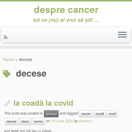
despre cancer
tot ce (nu) ai vrut să știi …
Skip
to
Home
»
decese
content
decese
la coadă la covid
This entry was posted in
and tagged
general
cancer
coadă
covid
on
18 June 2020
by
doctorul
decese
fiasco
inamic
am ieșit azi să iau o pîine