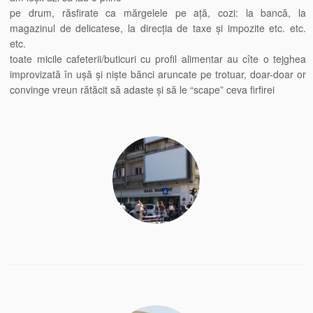
pe drum, răsfirate ca mărgelele pe ață, cozi: la bancă, la
magazinul de delicatese, la direcția de taxe și impozite etc. etc.
etc.
toate micile cafeterii/buticuri cu profil alimentar au cîte o tejghea
improvizată în ușă și niște bănci aruncate pe trotuar, doar-doar or
convinge vreun rătăcit să adaste și să le “scape” ceva firfirei