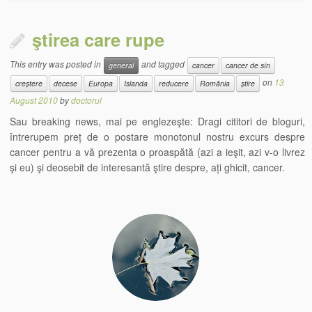
ştirea care rupe
This entry was posted in
and tagged
general
cancer
cancer de sîn
on
13
creștere
decese
Europa
Islanda
reducere
România
știre
August 2010
by
doctorul
Sau breaking news, mai pe englezeşte: Dragi cititori de bloguri,
întrerupem preț de o postare monotonul nostru excurs despre
cancer pentru a vă prezenta o proaspătă (azi a ieşit, azi v-o livrez
şi eu) şi deosebit de interesantă ştire despre, ați ghicit, cancer.