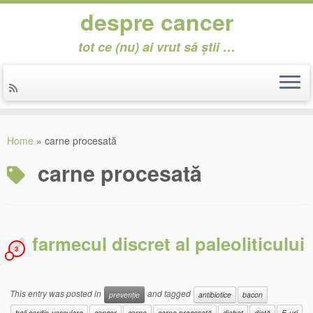
despre cancer
tot ce (nu) ai vrut să știi …
Skip
to
Home
»
carne procesată
content
carne procesată
farmecul discret al paleoliticului
3
This entry was posted in
and tagged
prevenție
antibiotice
bacon
boli cardio-vasculare
cancer
carne
carne procesată
diabet
dietă
E-uri