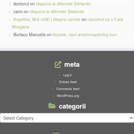
doctorul
on
răspuns la dilemele Ștefaniei
cami
on
răspuns la dilemele Ștefaniei
Angelina, fără milă! | despre cancer
on
cancerul ca o Fata
Morgana
Burlacu Manuela
on
biopsie, caut anatomopatolog bun
meta
Log in
Entries feed
Comments feed
WordPress.org
categorii
categorii