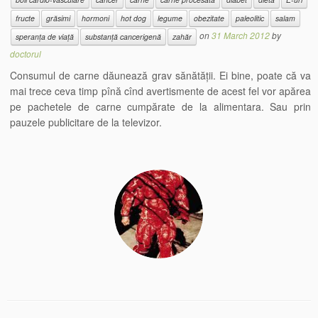
fructe
grăsimi
hormoni
hot dog
legume
obezitate
paleolitic
salam
on
31 March 2012
by
speranța de viață
substanță cancerigenă
zahăr
doctorul
Consumul de carne dăunează grav sănătății. Ei bine, poate că va
mai trece ceva timp pînă cînd avertismente de acest fel vor apărea
pe pachetele de carne cumpărate de la alimentara. Sau prin
pauzele publicitare de la televizor.