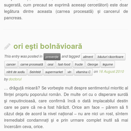
sugerată, cum precaut se exprimă aceeași cercetători) este doar
legătura dintre aceasta (carnea procesată) și cancerul de
pancreas.
ori eşti bolnăvioară
This entry was posted in
and tagged
prevenție
aliment
băuturi răcoritoare
cancer
carne procesată
ceai
fast-food
fructe
George
legume
on
16 August 2010
nitrit de sodiu
Seinfeld
supermarket
vin
vitamina C
by
doctorul
… drăguță mioară? Se vorbeşte mult despre sentimentul mioritic al
ființei propriu poporului român. De multe ori cu o disperare surdă
şi neputincioasă, care confirmă încă o dată implacabilul destin
care se pare că ne-a fost hărăzit. Orice am face – părem să fi
căzut deja de acord la nivel național – nu are nici un rost, sîntem
iremediabil condamnați şi e prin urmare complet inutil să mai
încercăm ceva, orice.