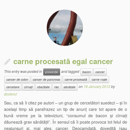
carne procesată egal cancer
This entry was posted in
and tagged
prevenție
bacon
cancer
cancer de colon
cancer de pancreas
carne procesată
carne roșie
on
18 January 2012
by
cercetare
cîrnați
obezitate
risc
sănătate
doctorul
Sau, ca să îi citez pe autori – un grup de cercetători suedezi – și în
același timp să parafrazez un tip de anunț care tot apare de o
bună vreme pe la televiziuni, “consumul de bacon și cîrnați
dăunează grav sănătății”. În sensul că îi poate provoca tot felul de
neajunsuri și, mai ales, cancer. Deocamdată, dovedită (sau