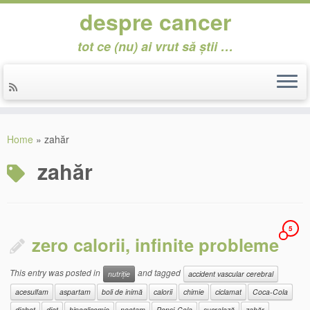
despre cancer
tot ce (nu) ai vrut să știi …
Skip
to
Home
»
zahăr
content
zahăr
5
zero calorii, infinite probleme
This entry was posted in
and tagged
nutriție
accident vascular cerebral
acesulfam
aspartam
boli de inimă
calorii
chimie
ciclamat
Coca-Cola
diabet
diet
hipoglicemie
neotam
Pepsi-Cola
sucraloză
zahăr