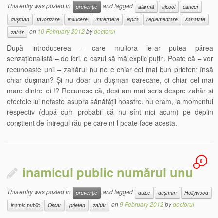
This entry was posted in
and tagged
prevenție
alarmă
alcool
cancer
dușman
favorizare
inducere
întreținere
ispită
reglementare
sănătate
on
10 February 2012
by
doctorul
zahăr
După introducerea – care multora le-ar putea părea
senzaționalistă – de ieri, e cazul să mă explic puțin. Poate că – vor
recunoaște unii – zahărul nu ne e chiar cel mai bun prieten; însă
chiar dușman? Și nu doar un dușman oarecare, ci chiar cel mai
mare dintre ei !? Recunosc că, deși am mai scris despre zahăr și
efectele lui nefaste asupra sănătății noastre, nu eram, la momentul
respectiv (după cum probabil că nu sînt nici acum) pe deplin
conștient de întregul rău pe care ni-l poate face acesta.
8
inamicul public numărul unu
This entry was posted in
and tagged
prevenție
dulce
dușman
Hollywood
on
9 February 2012
by
doctorul
inamic public
Oscar
prieten
zahăr