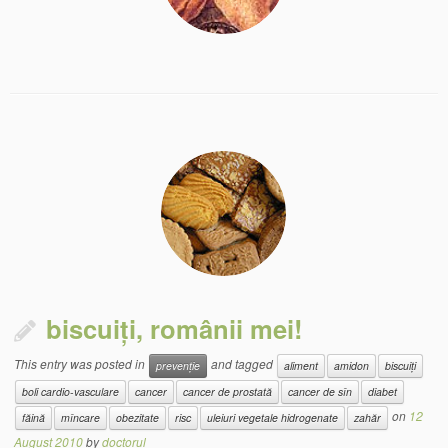
biscuiți, românii mei!
This entry was posted in
and tagged
prevenție
aliment
amidon
biscuiți
boli cardio-vasculare
cancer
cancer de prostată
cancer de sîn
diabet
on
12
făină
mîncare
obezitate
risc
uleiuri vegetale hidrogenate
zahăr
August 2010
by
doctorul