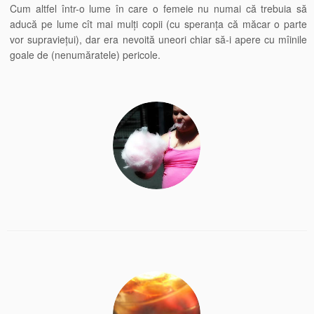
Cum altfel într-o lume în care o femeie nu numai că trebuia să
aducă pe lume cît mai mulți copii (cu speranța că măcar o parte
vor supraviețui), dar era nevoită uneori chiar să-i apere cu mîinile
goale de (nenumăratele) pericole.