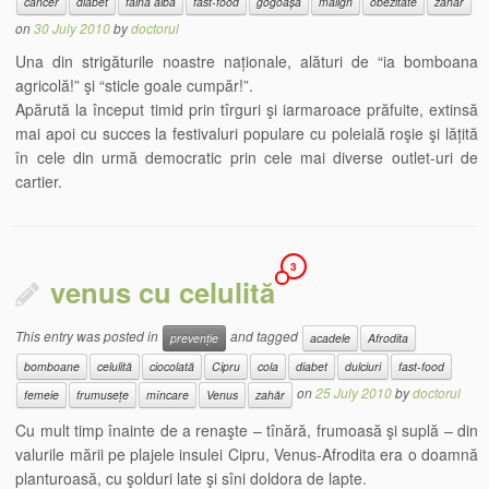
cancer
diabet
făină albă
fast-food
gogoașă
malign
obezitate
zahăr
on
30 July 2010
by
doctorul
Una din strigăturile noastre naționale, alături de “ia bomboana
agricolă!” şi “sticle goale cumpăr!”.
Apărută la început timid prin tîrguri şi iarmaroace prăfuite, extinsă
mai apoi cu succes la festivaluri populare cu poleială roşie şi lățită
în cele din urmă democratic prin cele mai diverse outlet-uri de
cartier.
3
venus cu celulită
This entry was posted in
and tagged
prevenție
acadele
Afrodita
bomboane
celulită
ciocolată
Cipru
cola
diabet
dulciuri
fast-food
on
25 July 2010
by
doctorul
femeie
frumusețe
mîncare
Venus
zahăr
Cu mult timp înainte de a renaşte – tînără, frumoasă şi suplă – din
valurile mării pe plajele insulei Cipru, Venus-Afrodita era o doamnă
planturoasă, cu şolduri late şi sîni doldora de lapte.