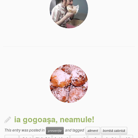
ia gogoaşa, neamule!
This entry was posted in
and tagged
prevenție
aliment
bombă calorică