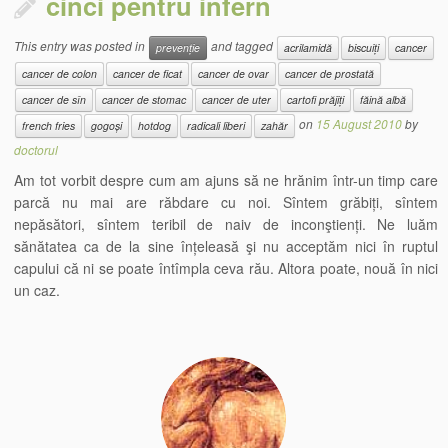
cinci pentru infern
This entry was posted in
and tagged
prevenție
acrilamidă
biscuiți
cancer
cancer de colon
cancer de ficat
cancer de ovar
cancer de prostată
cancer de sîn
cancer de stomac
cancer de uter
cartofi prăjiți
făină albă
on
15 August 2010
by
french fries
gogoși
hotdog
radicali liberi
zahăr
doctorul
Am tot vorbit despre cum am ajuns să ne hrănim într-un timp care
parcă nu mai are răbdare cu noi. Sîntem grăbiți, sîntem
nepăsători, sîntem teribil de naiv de inconştienți. Ne luăm
sănătatea ca de la sine înțeleasă şi nu acceptăm nici în ruptul
capului că ni se poate întîmpla ceva rău. Altora poate, nouă în nici
un caz.