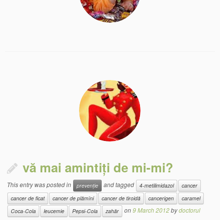
vă mai amintiți de mi-mi?
This entry was posted in
and tagged
prevenție
4-metilimidazol
cancer
cancer de ficat
cancer de plămîni
cancer de tiroidă
cancerigen
caramel
on
9 March 2012
by
doctorul
Coca-Cola
leucemie
Pepsi-Cola
zahăr