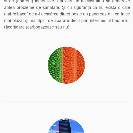
şi de (aparent) inofensive, dar care în acelaşi timp să genereze
atîtea probleme de sănătate. Şi cu siguranță că nu există o cale
mai “dibace” de a-l descărca direct peste un pancreas din ce în ce
mai blazat şi mai lipsit de apărare decît prin intermediul băuturilor
răcoritoare (carbogazoase sau nu).