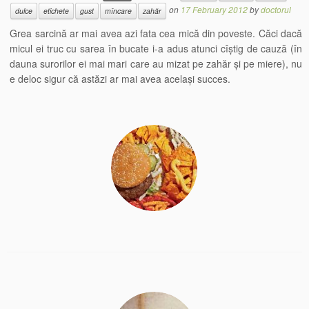
on
17 February 2012
by
doctorul
dulce
etichete
gust
mîncare
zahăr
Grea sarcină ar mai avea azi fata cea mică din poveste. Căci dacă
micul ei truc cu sarea în bucate i-a adus atunci cîștig de cauză (în
dauna surorilor ei mai mari care au mizat pe zahăr și pe miere), nu
e deloc sigur că astăzi ar mai avea același succes.