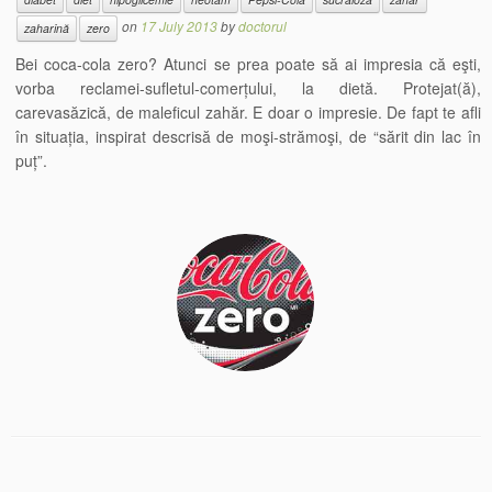
on
17 July 2013
by
doctorul
zaharină
zero
Bei coca-cola zero? Atunci se prea poate să ai impresia că eşti,
vorba reclamei-sufletul-comerțului, la dietă. Protejat(ă),
carevasăzică, de maleficul zahăr. E doar o impresie. De fapt te afli
în situația, inspirat descrisă de moşi-strămoşi, de “sărit din lac în
puț”.