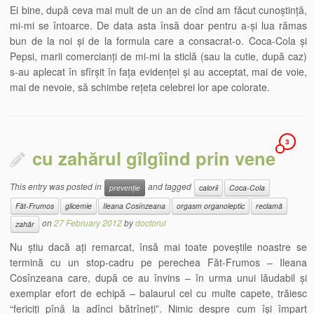
Ei bine, după ceva mai mult de un an de cînd am făcut cunoștință,
mi-mi se întoarce. De data asta însă doar pentru a-și lua rămas
bun de la noi și de la formula care a consacrat-o. Coca-Cola și
Pepsi, marii comercianți de mi-mi la sticlă (sau la cutie, după caz)
s-au aplecat în sfîrșit în fața evidenței și au acceptat, mai de voie,
mai de nevoie, să schimbe rețeta celebrei lor ape colorate.
3
cu zahărul gîlgîind prin vene
This entry was posted in
and tagged
prevenție
calorii
Coca-Cola
Făt-Frumos
glicemie
Ileana Cosînzeana
orgasm organoleptic
reclamă
on
27 February 2012
by
doctorul
zahăr
Nu știu dacă ați remarcat, însă mai toate poveștile noastre se
termină cu un stop-cadru pe perechea Făt-Frumos – Ileana
Cosînzeana care, după ce au învins – în urma unui lăudabil și
exemplar efort de echipă – balaurul cel cu multe capete, trăiesc
“fericiți pînă la adînci bătrîneți”. Nimic despre cum își împart