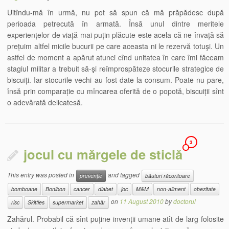
Uitîndu-mă în urmă, nu pot să spun că mă prăpădesc după
perioada petrecută în armată. Însă unul dintre meritele
experiențelor de viață mai puțin plăcute este acela că ne învață să
prețuim altfel micile bucurii pe care aceasta ni le rezervă totuşi. Un
astfel de moment a apărut atunci cînd unitatea în care îmi făceam
stagiul militar a trebuit să-şi reîmprospăteze stocurile strategice de
biscuiți. Iar stocurile vechi au fost date la consum. Poate nu pare,
însă prin comparație cu mîncarea oferită de o popotă, biscuiții sînt
o adevărată delicatesă.
3
jocul cu mărgele de sticlă
This entry was posted in
and tagged
prevenție
băuturi răcoritoare
bomboane
Bonibon
cancer
diabet
joc
M&M
non-aliment
obezitate
on
11 August 2010
by
doctorul
risc
Skittles
supermarket
zahăr
Zahărul. Probabil că sînt puține invenții umane atît de larg folosite