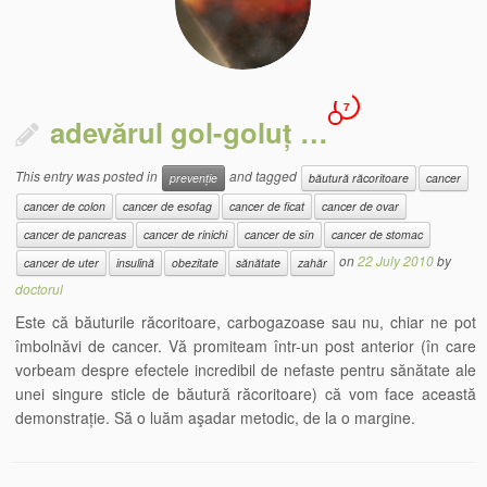
7
adevărul gol-goluț …
This entry was posted in
and tagged
prevenție
băutură răcoritoare
cancer
cancer de colon
cancer de esofag
cancer de ficat
cancer de ovar
cancer de pancreas
cancer de rinichi
cancer de sîn
cancer de stomac
on
22 July 2010
by
cancer de uter
insulină
obezitate
sănătate
zahăr
doctorul
Este că băuturile răcoritoare, carbogazoase sau nu, chiar ne pot
îmbolnăvi de cancer. Vă promiteam într-un post anterior (în care
vorbeam despre efectele incredibil de nefaste pentru sănătate ale
unei singure sticle de băutură răcoritoare) că vom face această
demonstrație. Să o luăm aşadar metodic, de la o margine.