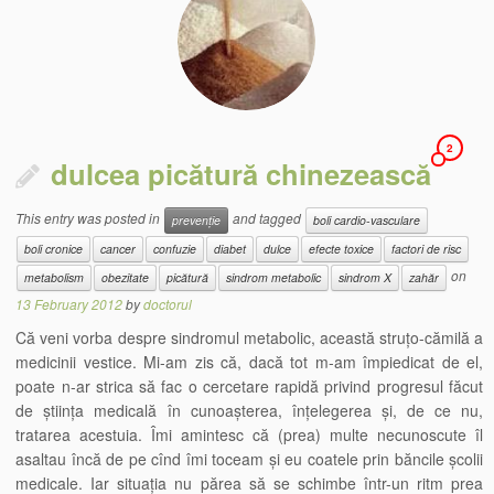
2
dulcea picătură chinezească
This entry was posted in
and tagged
prevenție
boli cardio-vasculare
boli cronice
cancer
confuzie
diabet
dulce
efecte toxice
factori de risc
on
metabolism
obezitate
picătură
sindrom metabolic
sindrom X
zahăr
13 February 2012
by
doctorul
Că veni vorba despre sindromul metabolic, această struțo-cămilă a
medicinii vestice. Mi-am zis că, dacă tot m-am împiedicat de el,
poate n-ar strica să fac o cercetare rapidă privind progresul făcut
de știința medicală în cunoașterea, înțelegerea și, de ce nu,
tratarea acestuia. Îmi amintesc că (prea) multe necunoscute îl
asaltau încă de pe cînd îmi toceam și eu coatele prin băncile școlii
medicale. Iar situația nu părea să se schimbe într-un ritm prea