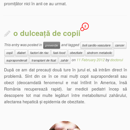
promițător nici în anii ce au urmat.
2
o dulceață de copii
This entry was posted in
and tagged
prevenție
boli cardio-vasculare
cancer
copii
diabet
factori de risc
fast-food
obezitate
sindrom metabolic
on
11 February 2012
by
doctorul
supraponderali
transplant de ficat
zahăr
După ce am dat precauți două ture în jurul ei, să intrăm direct în
problemă. Sînt din ce în ce mai mulți copii supraponderali sau
obezi (deocamdată fenomenul e mai întîlnit în America, însă
România recuperează rapid). Iar medicii pediatri încep să
descopere tot mai multe legături între metabolismul zahărului,
afectarea hepatică și epidemia de obezitate.