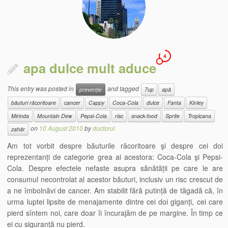
4
apa dulce mult aduce
This entry was posted in
and tagged
prevenție
7up
apă
băuturi răcoritoare
cancer
Cappy
Coca-Cola
dulce
Fanta
Kinley
Mirinda
Mountain Dew
Pepsi-Cola
risc
snack-food
Sprite
Tropicana
on
10 August 2010
by
doctorul
zahăr
Am tot vorbit despre băuturile răcoritoare şi despre cei doi
reprezentanți de categorie grea ai acestora: Coca-Cola şi Pepsi-
Cola. Despre efectele nefaste asupra sănătății pe care le are
consumul necontrolat al acestor băuturi, inclusiv un risc crescut de
a ne îmbolnăvi de cancer. Am stabilit fără putință de tăgadă că, în
urma luptei lipsite de menajamente dintre cei doi giganți, cei care
pierd sîntem noi, care doar îi încurajăm de pe margine. În timp ce
ei cu siguranță nu pierd.