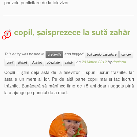
pauzele publicitare de la televizor.
copil, șaisprezece la sută zahăr
2
This entry was posted in
and tagged
prevenție
boli cardio-vasculare
cancer
on
20 March 2012
by
doctorul
copil
diabet
dulciuri
obezitate
zahăr
Copiii – știm deja asta de la televizor – spun lucruri trăznite. Iar
ăsta e un merit al lor. Pe de altă parte copiii mai și fac lucruri
trăznite. Bunăoară să mănînce timp de 15 ani doar nuggets pînă
la a ajunge pe punctul de a muri.