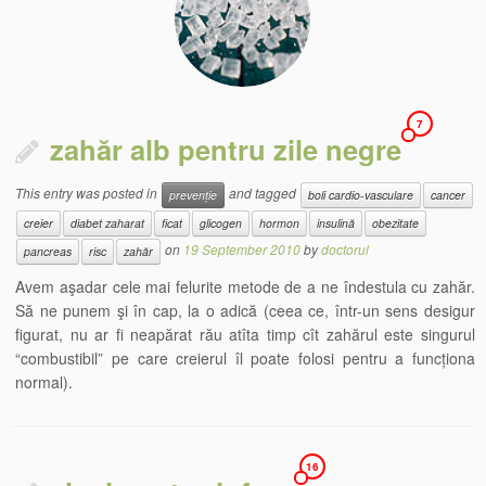
7
zahăr alb pentru zile negre
This entry was posted in
and tagged
prevenție
boli cardio-vasculare
cancer
creier
diabet zaharat
ficat
glicogen
hormon
insulină
obezitate
on
19 September 2010
by
doctorul
pancreas
risc
zahăr
Avem aşadar cele mai felurite metode de a ne îndestula cu zahăr.
Să ne punem şi în cap, la o adică (ceea ce, într-un sens desigur
figurat, nu ar fi neapărat rău atîta timp cît zahărul este singurul
“combustibil” pe care creierul îl poate folosi pentru a funcționa
normal).
16