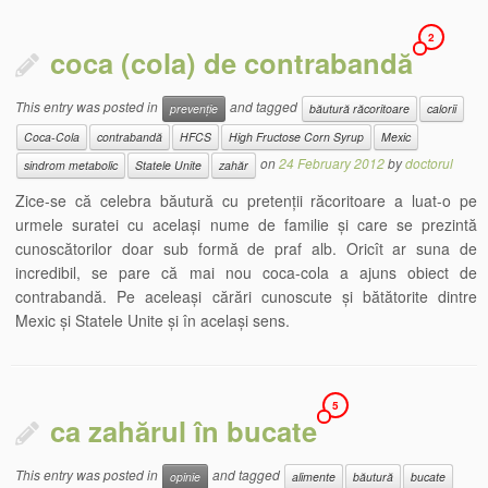
2
coca (cola) de contrabandă
This entry was posted in
and tagged
prevenție
băutură răcoritoare
calorii
Coca-Cola
contrabandă
HFCS
High Fructose Corn Syrup
Mexic
on
24 February 2012
by
doctorul
sindrom metabolic
Statele Unite
zahăr
Zice-se că celebra băutură cu pretenții răcoritoare a luat-o pe
urmele suratei cu același nume de familie și care se prezintă
cunoscătorilor doar sub formă de praf alb. Oricît ar suna de
incredibil, se pare că mai nou coca-cola a ajuns obiect de
contrabandă. Pe aceleași cărări cunoscute și bătătorite dintre
Mexic și Statele Unite și în același sens.
5
ca zahărul în bucate
This entry was posted in
and tagged
opinie
alimente
băutură
bucate