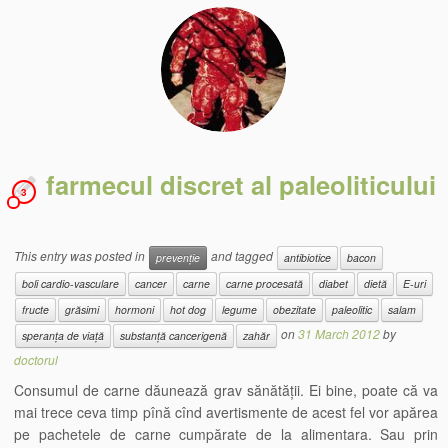
farmecul discret al paleoliticului
3
This entry was posted in
and tagged
prevenție
antibiotice
bacon
boli cardio-vasculare
cancer
carne
carne procesată
diabet
dietă
E-uri
fructe
grăsimi
hormoni
hot dog
legume
obezitate
paleolitic
salam
on
31 March 2012
by
speranța de viață
substanță cancerigenă
zahăr
doctorul
Consumul de carne dăunează grav sănătății. Ei bine, poate că va
mai trece ceva timp pînă cînd avertismente de acest fel vor apărea
pe pachetele de carne cumpărate de la alimentara. Sau prin