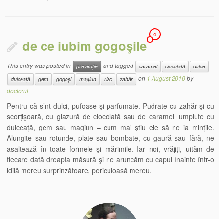
4
de ce iubim gogoşile
This entry was posted in
and tagged
prevenție
caramel
ciocolată
dulce
on
1 August 2010
by
dulceață
gem
gogoși
magiun
risc
zahăr
doctorul
Pentru că sînt dulci, pufoase şi parfumate. Pudrate cu zahăr şi cu
scorțişoară, cu glazură de ciocolată sau de caramel, umplute cu
dulceață, gem sau magiun – cum mai ştiu ele să ne ia mințile.
Alungite sau rotunde, plate sau bombate, cu gaură sau fără, ne
asaltează în toate formele şi mărimile. Iar noi, vrăjiți, uităm de
fiecare dată dreapta măsură şi ne aruncăm cu capul înainte într-o
idilă mereu surprinzătoare, periculoasă mereu.